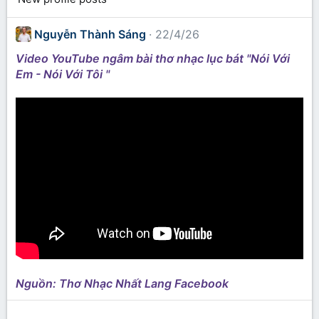
Nguyễn Thành Sáng
22/4/26
Video YouTube ngâm bài thơ nhạc lục bát "Nói Với
Em - Nói Với Tôi "
Nguồn: Thơ Nhạc Nhất Lang Facebook