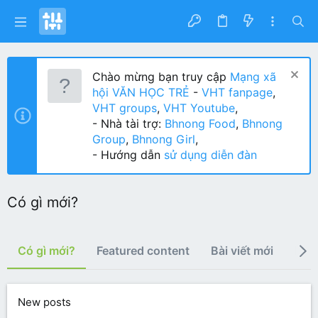
Chào mừng bạn truy cập
Mạng xã
hội VĂN HỌC TRẺ
-
VHT fanpage
,
VHT groups
,
VHT Youtube
,
- Nhà tài trợ:
Bhnong Food
,
Bhnong
Group
,
Bhnong Girl
,
- Hướng dẫn
sử dụng diễn đàn
Có gì mới?
Có gì mới?
Featured content
Bài viết mới
Bài 
New posts