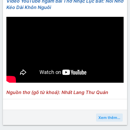
Video YouTube ngâm bài Thơ Nhạc Lục Bát: Nỗi Nhớ
Kéo Dài Khôn Nguôi
Nguồn thơ (gõ từ khoá): Nhất Lang Thư Quán
Xem thêm…