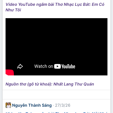
Video YouTube ngâm bài Thơ Nhạc Lục Bát: Em Có
Như Tôi
Nguồn thơ (gõ từ khoá): Nhất Lang Thư Quán
Nguyễn Thành Sáng
27/3/26