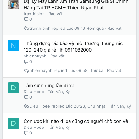
Đại Lý Máy Lạnh Âm Trần Samsung Giá Sỉ Chính
Hãng Tại TP.HCM – Thiên Ngân Phát
tranthibinh
Rao vặt
0
tranthibinh
Lúc 09:16 Hôm qua
Rao vặt
Thùng đựng rác bảo vệ môi trường, thùng rác
N
120l 240 giá rẻ- lh 0911082000
nhienhuynh
Rao vặt
0
nhienhuynh
Lúc 09:58, Thứ ba
Rao vặt
Tâm sự những lần đi xa
D
Dieu Hoee
Tản Văn, Ký
0
Dieu Hoee
Lúc 20:28, Chủ nhật
Tản Văn, Ký
Con ước khi nào đi xa cũng có người chờ con về
D
Dieu Hoee
Tản Văn, Ký
0