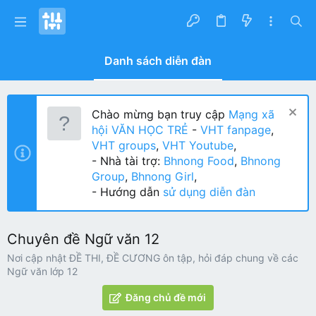
Danh sách diễn đàn
Chào mừng bạn truy cập
Mạng xã
hội VĂN HỌC TRẺ
-
VHT fanpage
,
VHT groups
,
VHT Youtube
,
- Nhà tài trợ:
Bhnong Food
,
Bhnong
Group
,
Bhnong Girl
,
- Hướng dẫn
sử dụng diễn đàn
Chuyên đề Ngữ văn 12
Nơi cập nhật ĐỀ THI, ĐỀ CƯƠNG ôn tập, hỏi đáp chung về các
Ngữ văn lớp 12
Đăng chủ đề mới