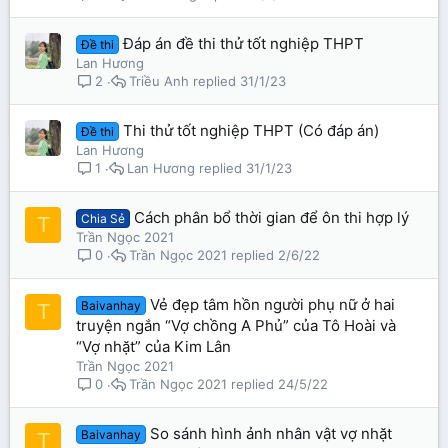
Đáp án đề thi thử tốt nghiệp THPT
Đề thi
Lan Hương
Triều Anh
31/1/23
2
Thi thử tốt nghiệp THPT (Có đáp án)
Đề thi
Lan Hương
Lan Hương
31/1/23
1
Cách phân bổ thời gian để ôn thi hợp lý
Chia Sẻ
T
Trần Ngọc 2021
Trần Ngọc 2021
2/6/22
0
Vẻ đẹp tâm hồn người phụ nữ ở hai
Baivanhay
T
truyện ngắn “Vợ chồng A Phủ” của Tô Hoài và
“Vợ nhặt” của Kim Lân
Trần Ngọc 2021
Trần Ngọc 2021
24/5/22
0
So sánh hình ảnh nhân vật vợ nhặt
Baivanhay
T