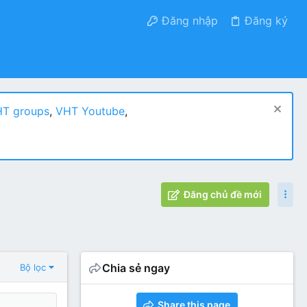
Đăng nhập
Đăng ký
T groups
,
VHT Youtube
,
Đăng chủ đề mới
Chia sẻ ngay
Bộ lọc
Share this page