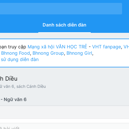
Danh sách diễn đàn
ạn truy cập
Mạng xã hội VĂN HỌC TRẺ
-
VHT fanpage
,
VH
:
Bhnong Food
,
Bhnong Group
,
Bhnong Girl
,
sử dụng diễn đàn
h Diều
ữ văn 6, sách Cánh Diều
 - Ngữ văn 6