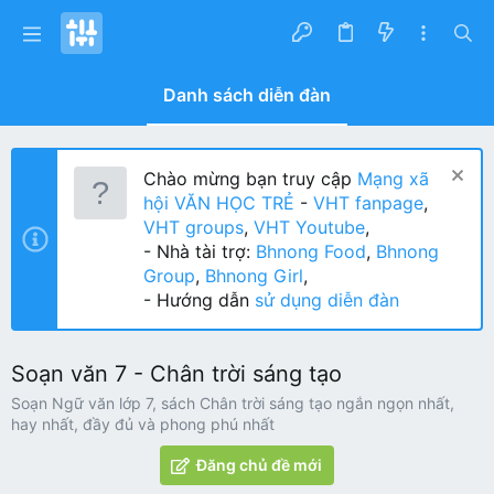
Danh sách diễn đàn
Chào mừng bạn truy cập
Mạng xã
hội VĂN HỌC TRẺ
-
VHT fanpage
,
VHT groups
,
VHT Youtube
,
- Nhà tài trợ:
Bhnong Food
,
Bhnong
Group
,
Bhnong Girl
,
- Hướng dẫn
sử dụng diễn đàn
Soạn văn 7 - Chân trời sáng tạo
Soạn Ngữ văn lớp 7, sách Chân trời sáng tạo ngắn ngọn nhất,
hay nhất, đầy đủ và phong phú nhất
Đăng chủ đề mới