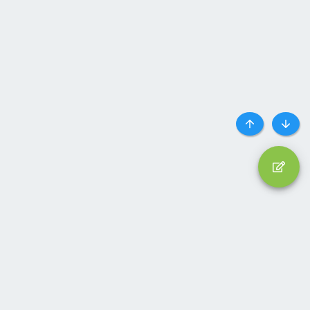
Top
Botto
Liên hệ
Quy định và Nội quy
Privacy policy
Trợ giúp
Trang chủ
R