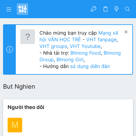
Chào mừng bạn truy cập
Mạng xã
hội VĂN HỌC TRẺ
-
VHT fanpage
,
VHT groups
,
VHT Youtube
,
- Nhà tài trợ:
Bhnong Food
,
Bhnong
Group
,
Bhnong Girl
,
- Hướng dẫn
sử dụng diễn đàn
But Nghien
Người theo dõi
M