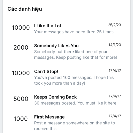
Các danh hiệu
25/2/23
I Like It a Lot
10000
Your messages have been liked 25 times.
14/1/23
Somebody Likes You
2000
Somebody out there liked one of your
messages. Keep posting like that for more!
17/4/17
Can't Stop!
10000
You've posted 100 messages. I hope this
took you more than a day!
17/4/17
Keeps Coming Back
5000
30 messages posted. You must like it here!
17/4/17
First Message
1000
Post a message somewhere on the site to
receive this.