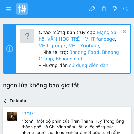
Chào mừng bạn truy cập
Mạng xã
hội VĂN HỌC TRẺ
-
VHT fanpage
,
VHT groups
,
VHT Youtube
,
- Nhà tài trợ:
Bhnong Food
,
Bhnong
Group
,
Bhnong Girl
,
- Hướng dẫn
sử dụng diễn đàn
ngọn lửa không bao giờ tắt
Từ khóa
"RÒM"
"Ròm"- Một bộ phim của Trần Thanh Huy Trong lòng
thành phố Hồ Chí Minh sầm uất, cuộc sống của
những người lao động nghèo là một bức tranh đầy