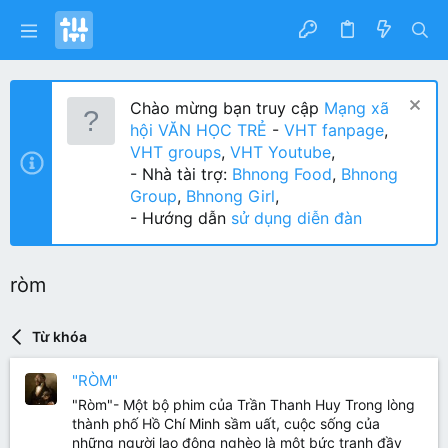
Chào mừng bạn truy cập
Mạng xã
hội VĂN HỌC TRẺ
-
VHT fanpage
,
VHT groups
,
VHT Youtube
,
- Nhà tài trợ:
Bhnong Food
,
Bhnong
Group
,
Bhnong Girl
,
- Hướng dẫn
sử dụng diễn đàn
ròm
Từ khóa
"RÒM"
"Ròm"- Một bộ phim của Trần Thanh Huy Trong lòng
thành phố Hồ Chí Minh sầm uất, cuộc sống của
những người lao động nghèo là một bức tranh đầy