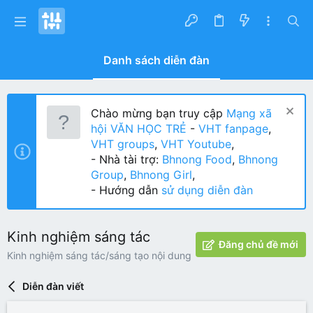
Danh sách diễn đàn
Chào mừng bạn truy cập
Mạng xã
hội VĂN HỌC TRẺ
-
VHT fanpage
,
VHT groups
,
VHT Youtube
,
- Nhà tài trợ:
Bhnong Food
,
Bhnong
Group
,
Bhnong Girl
,
- Hướng dẫn
sử dụng diễn đàn
Kinh nghiệm sáng tác
Đăng chủ đề mới
Kinh nghiệm sáng tác/sáng tạo nội dung
Diễn đàn viết