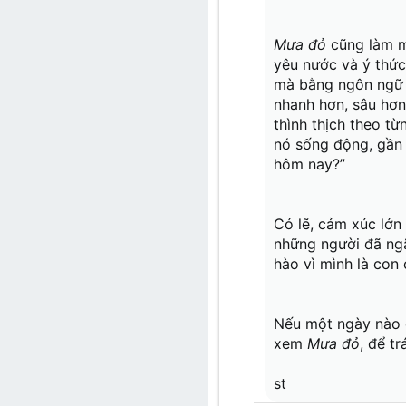
Mưa đỏ
cũng làm mì
yêu nước và ý thức 
mà bằng ngôn ngữ đ
nhanh hơn, sâu hơn.
thình thịch theo từ
nó sống động, gần 
hôm nay?”
Có lẽ, cảm xúc lớn
những người đã ngã
hào vì mình là con
Nếu một ngày nào đó
xem
Mưa đỏ
, để tr
st