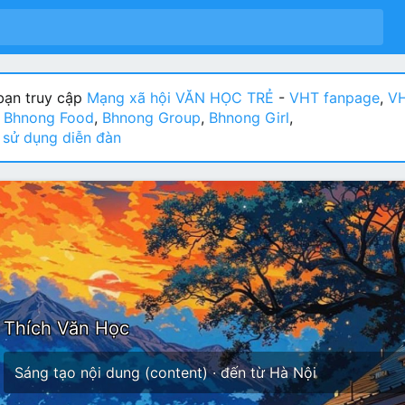
ạn truy cập
Mạng xã hội VĂN HỌC TRẺ
-
VHT fanpage
,
VH
:
Bhnong Food
,
Bhnong Group
,
Bhnong Girl
,
sử dụng diễn đàn
Thích Văn Học
Sáng tạo nội dung (content)
·
đến từ
Hà Nội