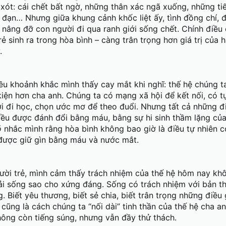
 xót: cái chết bất ngờ, những thân xác ngã xuống, những ti
ện hữu từ những mất mát không sao đong đếm. Là tiếng c
đạn… Nhưng giữa khung cảnh khốc liệt ấy, tình đồng chí, đ
 là nhịp sống phố phường không còn nặng nề bởi tiếng bom 
, nâng đỡ con người đi qua ranh giới sống chết. Chính điều
 nơi mạch ngầm ký ức vẫn chảy, là bao điều còn bỏ ngỏ: nh
 giấc mơ tuổi trẻ vĩnh viễn bị chôn vùi trong làn mưa đạn.
ẻ sinh ra trong hòa bình – càng trân trọng hơn giá trị của h
.
iều khoảnh khắc mình thấy cay mắt khi nghĩ: thế hệ chúng 
kiện hơn cha anh. Chúng ta có mạng xã hội để kết nối, có t
i đi học, chọn ước mơ để theo đuổi. Nhưng tất cả những đ
đều được đánh đổi bằng máu, bằng sự hi sinh thầm lặng củ
ỏ
nhắc mình rằng hòa bình không bao giờ là điều tự nhiên c
được giữ gìn bằng máu và nước mắt.
ười trẻ, mình cảm thấy trách nhiệm của thế hệ hôm nay khô
ải sống sao cho xứng đáng. Sống có trách nhiệm với bản th
. Biết yêu thương, biết sẻ chia, biết trân trọng những điều 
 cũng là cách chúng ta “nối dài” tinh thần của thế hệ cha an
hông còn tiếng súng, nhưng vẫn đầy thử thách.