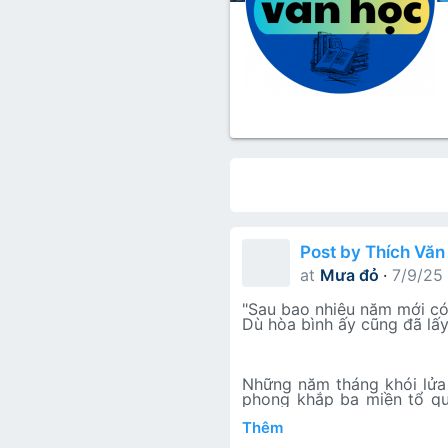
Lớp 8
Thời để nhớ
Bài mới trên hồ sơ
Lớp 7
Mùa yêu đầu
Tìm trong hồ sơ cá nhân
Lớp 6
Thời áo trắng (Nữ sinh)
Văn học 5
Đời sống
Văn học 4
All content
Bài viết trê
Văn hoá
Văn học 3
Ngoại ngữ
Post by Thích Văn
Văn học 2
at
Mưa đỏ
7/9/25
Giáo viên
"Sau bao nhiêu năm mới có
Dù hòa bình ấy cũng đã lấy
Những năm tháng khói lửa c
phong khắp ba miền tổ qu
người nông dân đến từ vùn
Thêm
niên Hà thành "gác bút ngh
còn rất trẻ như Tú - những