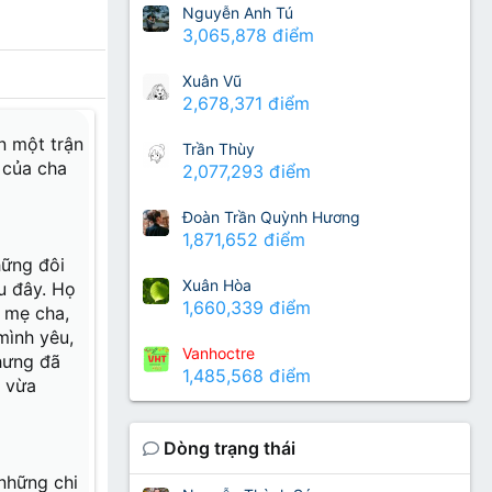
Nguyễn Anh Tú
3,065,878 điểm
ng lý tưởng
Xuân Vũ
ầm lặng nơi
2,678,371 điểm
ện một trận
ờ đây... Có
Trần Thùy
à Hồng; như
 của cha
2,077,293 điểm
Đoàn Trần Quỳnh Hương
1,871,652 điểm
hững đôi
Xuân Hòa
u đây. Họ
1,660,339 điểm
, mẹ cha,
mình yêu,
Vanhoctre
hưng đã
 chiến tranh
1,485,568 điểm
o vừa
 bụi, bỏ lại
iếp tục cuộc
Dòng trạng thái
ià nơi làng
nghĩa trang
những chi