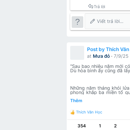
Trả lời
Viết trả lời...
Post by Thích Văn
at
Mưa đỏ
7/9/25
"Sau bao nhiêu năm mới có
Dù hòa bình ấy cũng đã lấy
Những năm tháng khói lửa c
phong khắp ba miền tổ qu
người nông dân đến từ vùn
Thêm
niên Hà thành "gác bút ngh
còn rất trẻ như Tú - những
tuổi để thực hiện lý tưởng 
Thích Văn Học
R
Mùa hè năm ấy hi sinh nhiều 
e
a
354
1
2
Một chuyến tàu lăn bánh l
c