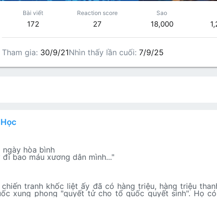
Bài viết
Reaction score
Sao
172
27
18,000
1
Tham gia
30/9/21
Nhìn thấy lần cuối
7/9/25
n hồ sơ
Các bài viết
Giới thiệu
 Học
 ngày hòa bình
 đi bao máu xương dân mình..."
hiến tranh khốc liệt ấy đã có hàng triệu, hàng triệu than
ốc xung phong "quyết tử cho tổ quốc quyết sinh". Họ có
g quê nghèo "đất cày nên sỏi đá" như anh Tạ. Là những 
iêng theo việc đao cung" như Cường, Tấn... Và có cả những
 con người không tiếc tuổi xuân xanh của mình, sẵn sàng k