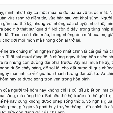
người nơi chiến trường khói lửa và cả những con người th
y, mình như thấy cả một mùa hè đỏ lửa ùa về trước mắt. 
nước đã trọn vẹn niềm vui thống nhất, hòa bình. Thế mà gi
ia ly như mối tình vừa chớm nở đã vội lụy tàn của Cường v
ân vừa rạng rỡ niềm tin, vừa hằn sâu vết khói súng. Người 
 cùng lý tưởng nơi Xuân Dục, Đoài Đông...
 xa gần nửa thế kỷ, nhưng với những câu chuyện như thế, mì
nh
a bao giờ thật sự “qua đi”. Nó còn ở đây, trong từng nhịp 
 thông
h đất Thành cổ thấm máu, trong những ánh mắt của mẹ già
Thứa
thuỷ chung!
u chờ đợi mỏi mòn mà không còn ai trở lại.
 núi
ờng quen.
thế hệ trẻ chúng mình nghẹn ngào nhất chính là cái giá mà c
ng khói
nh. Tuổi hai mươi đáng lẽ là những ngày tháng hồn nhiên nh
!"
vẽ ra những con đường dài phía trước. Vậy mà, mùa hè ấy, t
 bình anh sẽ về”, “mẹ ơi, hãy đợi con trở lại…” Thế nhưng,
 ngọn đuốc cháy sáng, để soi lối cho đất nước đi qua nhữn
trọn lời hứa ấy? Có những lời hẹn vĩnh viễn hóa thành gió
 mỏi mắt, những trái tim rỉ máu, đau xót trong vô vọng
“ngày mai anh sẽ về” giờ hóa thành tượng đài bất tử. Và chí
hôm nay ta được sống trọn vẹn trong hòa bình.
với niềm tin giản dị: hòa bình rồi sẽ đến, và họ sẽ trở về t
ộng, dạy học, xây cầu, hay đơn giản là chăm sóc cha mẹ g
người đã trở về trong di ảnh, trên tấm bia khắc tên giữa 
n của người trẻ hôm nay không chỉ là cúi đầu biết ơn, mà c
à sống, mà cống hiến. Bởi nếu thế hệ trước có thể gửi trọn
ện hữu từ những mất mát không sao đong đếm. Là tiếng c
hế hệ này cũng không được phép sống thờ ơ, vô nghĩa giữa 
 là nhịp sống phố phường không còn nặng nề bởi tiếng bom 
 sáng tạo, giữ gìn và phát huy truyền thống – đó chính là c
 nơi mạch ngầm ký ức vẫn chảy, là bao điều còn bỏ ngỏ: nh
 giấc mơ tuổi trẻ vĩnh viễn bị chôn vùi trong làn mưa đạn.
g lời hứa còn dang dở của cha anh.