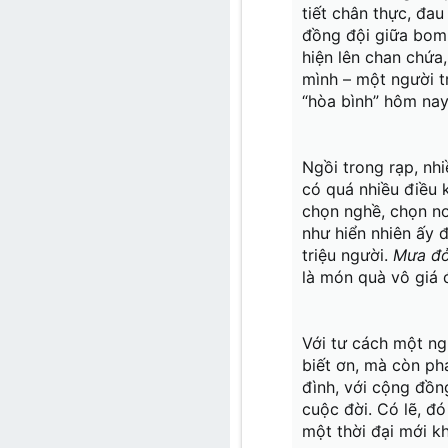
tiết chân thực, đau
Hòa bình hôm nay là sự hi
đồng đội giữa bom 
trong buổi sáng yên bình,
hiện lên chan chứa
Nhưng sâu trong lòng đất,
không kịp thực hiện, những
mình – một người tr
“hòa bình” hôm nay
Ngồi trong rạp, nh
có quá nhiều điều 
chọn nghề, chọn nơ
như hiển nhiên ấy 
triệu người.
Mưa đ
là món quà vô giá 
Với tư cách một ng
biết ơn, mà còn ph
đình, với cộng đồng
cuộc đời. Có lẽ, đó
một thời đại mới k