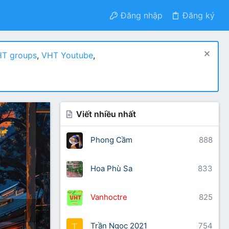
Đăng nhập
Đăng ký
T groups
,
VHT Youtube
,
Viết nhiều nhất
Phong Cầm
888
Hoa Phù Sa
833
Vanhoctre
825
Trần Ngọc 2021
754
T