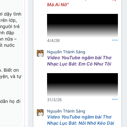
Mà Ai Nỡ"
Nguồn: Kênh YouTube Thơ
i dậy tình
Nhạc Nhất Lang
rên lớp,
người trẻ
ình đập
an nữa –
•••
4/4/26
ất nước
Nguyễn Thành Sáng
Video YouTube ngâm bài Thơ
Nguồn thơ – tìm với từ khóa
Nhạc Lục Bát: Em Có Như Tôi
“Nhất Lang Thư Quán”
. Biết ơn
yện, và tự
•••
31/3/26
 dẫn họ đi
Nguyễn Thành Sáng
Video YouTube ngâm bài Thơ
Nguồn thơ (gõ từ khoá): Nhất
Nhạc Lục Bát: Nỗi Nhớ Kéo Dài