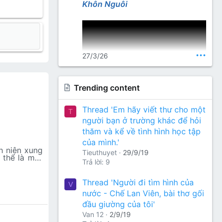
Lang Thư Quán
Khôn Nguôi
•••
27/3/26
Trending content
Nguồn thơ (gõ từ khoá): Nhất
Thread 'Em hãy viết thư cho một
T
Lang Thư Quán
người bạn ở trường khác để hỏi
thăm và kể về tình hình học tập
của mình.'
h niên xung
Tieuthuyet
29/9/19
 thể là một
Trả lời: 9
chàng thanh
 người lính
hai gian tên
Thread 'Người đi tìm hình của
V
nước - Chế Lan Viên, bài thơ gối
đầu giường của tôi'
Van 12
2/9/19
ng lý tưởng