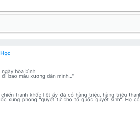
 Học
 ngày hòa bình
 đi bao máu xương dân mình..."
hiến tranh khốc liệt ấy đã có hàng triệu, hàng triệu than
ốc xung phong "quyết tử cho tổ quốc quyết sinh". Họ có
g quê nghèo "đất cày nên sỏi đá" như anh Tạ. Là những 
iêng theo việc đao cung" như Cường, Tấn... Và có cả những
 con người không tiếc tuổi xuân xanh của mình, sẵn sàng k
độc lập non sông....
lắm, toàn là lính trẻ...
à mang theo bao khát vọng hòa bình, tự do, mang theo nhữ