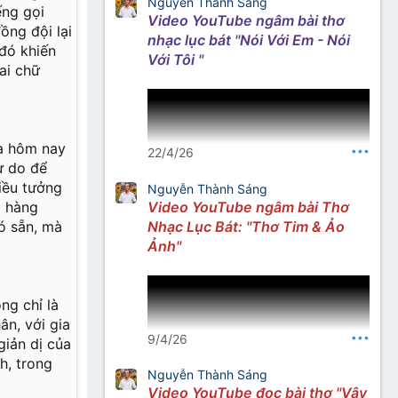
Nguyễn Thành Sáng
ếng gọi
Video YouTube ngâm bài thơ
ười trẻ thơ
ồng đội lại
rơi đạn nổ.
nhạc lục bát "Nói Với Em - Nói
 đó khiến
ững lời hứa
Với Tôi "
ai chữ
ta hôm nay
•••
22/4/26
ự do để
iều tưởng
Nguyễn Thành Sáng
a hàng
Video YouTube ngâm bài Thơ
ó sẵn, mà
Nhạc Lục Bát: "Thơ Tim & Ảo
Nguồn: Thơ Nhạc Nhất Lang
Ảnh"
Facebook
ng chỉ là
ân, với gia
•••
9/4/26
giản dị của
h, trong
Nguyễn Thành Sáng
Video YouTube đọc bài thơ "Vậy