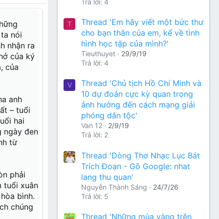
ầm lặng nơi
Trả lời: 4
Thread 'Em hãy viết một bức thư
Những
ờ đây... Có
T
à Hồng; như
cho bạn thân của em, kể về tình
ta nói
hình học tập của mình?'
nh nhận ra
Tieuthuyet
29/9/19
thở của ký
Trả lời: 4
, của
Thread 'Chủ tịch Hồ Chí Minh và
V
10 dự đoán cực kỳ quan trọng
ha anh
ảnh hưởng đến cách mạng giải
ất – tuổi
phóng dân tộc'
uổi hai
Van 12
2/9/19
 chiến tranh
g ngày đen
 bụi, bỏ lại
Trả lời: 2
nh từ
Thread 'Dòng Thơ Nhạc Lục Bát
iếp tục cuộc
ià nơi làng
Trích Đoạn - Gõ Google: nhat
nghĩa trang
òn phải
lang thu quan'
 tuổi xuân
Nguyễn Thành Sáng
24/7/26
ười trẻ thơ
hòa bình.
Trả lời: 5
rơi đạn nổ.
ách chúng
ững lời hứa
Thread 'Những mùa vàng trên