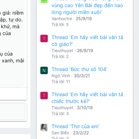
vùng cao Yên Bái đẹp đến nao
lòng người miền xuôi'
 giá: niềm
Vanhoctre
25/9/19
ập, tự do.
Trả lời: 5
 khứ, mà
g của
Thread 'Em hãy viết bài văn tả
T
cô giáo?'
Tieuthuyet
26/9/19
vụ của
Trả lời: 2
i xanh, mãi
Thread 'Bức thư số 104'
N
Ngô Vinh
30/3/21
Trả lời: 11
Thread 'Em hãy viết bài văn tả
T
chiếc thước kẻ?'
Tieuthuyet
3/10/19
Trả lời: 3
Thread 'Thơ của em'
Sen Biển
23/2/22
Trả lời: 2