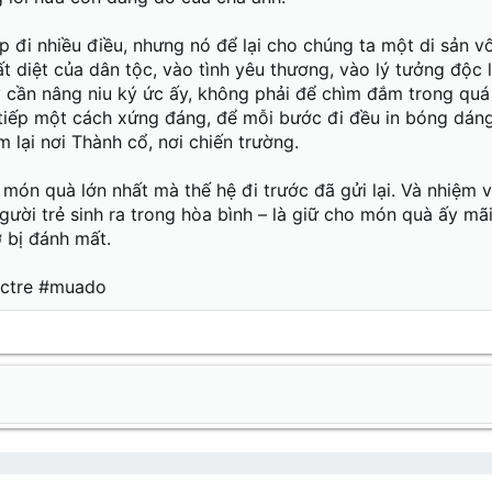
p đi nhiều điều, nhưng nó để lại cho chúng ta một di sản vô
t diệt của dân tộc, vào tình yêu thương, vào lý tưởng độc l
 cần nâng niu ký ức ấy, không phải để chìm đắm trong quá
tiếp một cách xứng đáng, để mỗi bước đi đều in bóng dán
 lại nơi Thành cổ, nơi chiến trường.
 món quà lớn nhất mà thế hệ đi trước đã gửi lại. Và nhiệm 
gười trẻ sinh ra trong hòa bình – là giữ cho món quà ấy mã
 bị đánh mất.
octre #muado