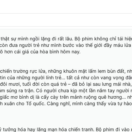
độc lập non sông....
lắm, toàn là lính trẻ...
à mang theo bao khát vọng hòa bình, tự do, mang theo nhữ
người nơi chiến trường khói lửa và cả những con người th
, thật sự mình ngồi lặng đi rất lâu. Bộ phim không chỉ tái hi
nước đã trọn vẹn niềm vui thống nhất, hòa bình. Thế mà gi
ia ly như mối tình vừa chớm nở đã vội lụy tàn của Cường v
 còn đưa người trẻ như mình bước vào thế giới đầy máu lửa
 cùng lý tưởng nơi Xuân Dục, Đoài Đông...
õ hơn cái giá của hòa bình hôm nay.
nh
 thông
Thứa
thuỷ chung!
hiến trường rực lửa, những khuôn mặt lấm lem bùn đất, n
tin của những người lính trẻ… tất cả như còn vang vọng đâ
 núi
ờng quen.
đôi mươi, tuổi đời còn quá trẻ – đã bỏ lại sau lưng mái nhà
ng khói
m súng ra trận. Có người chưa kịp một lần nắm tay người 
!"
 giấc mơ bình dị là cấy cày trên mảnh ruộng quê hương… n
 bình anh sẽ về”, “mẹ ơi, hãy đợi con trở lại…” Thế nhưng,
nh xuân cho Tổ quốc. Càng nghĩ, mình càng thấy vừa tự hà
trọn lời hứa ấy? Có những lời hẹn vĩnh viễn hóa thành gió
 mỏi mắt, những trái tim rỉ máu, đau xót trong vô vọng
với niềm tin giản dị: hòa bình rồi sẽ đến, và họ sẽ trở về t
ộng, dạy học, xây cầu, hay đơn giản là chăm sóc cha mẹ g
người đã trở về trong di ảnh, trên tấm bia khắc tên giữa 
 tưởng hóa hay lãng mạn hóa chiến tranh. Bộ phim đi vào 