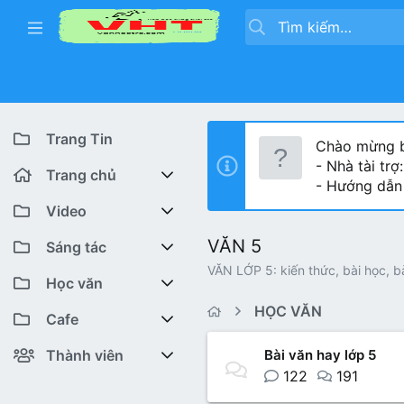
Trang Tin
Chào mừng b
- Nhà tài trợ
Trang chủ
- Hướng dẫn
Diễn đàn
Video
VĂN 5
Bài viết mới
Youtube VHT News
Sáng tác
VĂN LỚP 5: kiến thức, bài học, b
Có gì mới
Youtube VHT
Cuộc thi viết
Học văn
HỌC VĂN
Tiktok
Trại sáng tác
Lớp 12
Featured content
Cafe
Liên hệ BTC
Lớp 11
Cafe Văn chương
Bài viết mới
Thành viên
Bài văn hay lớp 5
122
191
Lớp 10
Văn Khoa
Đăng ký
Bài mới trên hồ sơ