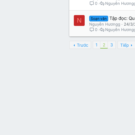
Nguyễn Hương
0
Tập đọc: Q
Soạn văn
N
Nguyễn Hươngg
24/3/
Nguyễn Hương
0
1
2
3
Trước
Tiếp