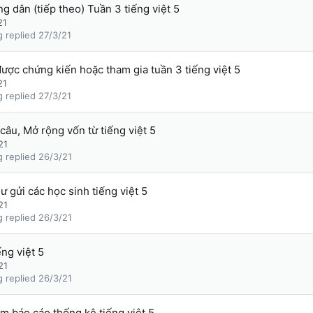
g dân (tiếp theo) Tuần 3 tiếng việt 5
21
g
27/3/21
ược chứng kiến hoặc tham gia tuần 3 tiếng việt 5
21
g
27/3/21
câu, Mở rộng vốn từ tiếng việt 5
21
g
26/3/21
ư gửi các học sinh tiếng việt 5
21
g
26/3/21
ng việt 5
21
g
26/3/21
m báo cáo thống kê tiếng việt 5