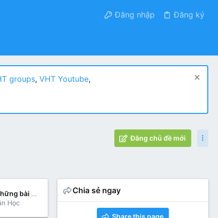
Đăng nhập
Đăng ký
T groups
,
VHT Youtube
,
Đăng chủ đề mới
Chia sẻ ngay
Mục lục những bài văn hay lớp 5, Van Hoc Tre forum biên soạn
ăn Học
Share this page