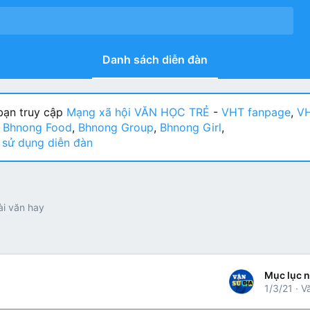
Danh sách diễn đàn
ạn truy cập
Mạng xã hội VĂN HỌC TRẺ
-
VHT fanpage
,
VH
:
Bhnong Food
,
Bhnong Group
,
Bhnong Girl
,
sử dụng diễn đàn
ài văn hay
1/3/21
V