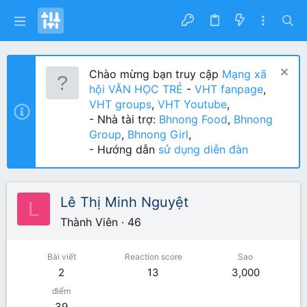
Chào mừng bạn truy cập
Mạng xã
hội VĂN HỌC TRẺ
-
VHT fanpage
,
VHT groups
,
VHT Youtube
,
- Nhà tài trợ:
Bhnong Food
,
Bhnong
Group
,
Bhnong Girl
,
- Hướng dẫn
sử dụng diễn đàn
Lê Thị Minh Nguyệt
L
Thành Viên
·
46
Bài viết
Reaction score
Sao
2
13
3,000
điểm
39