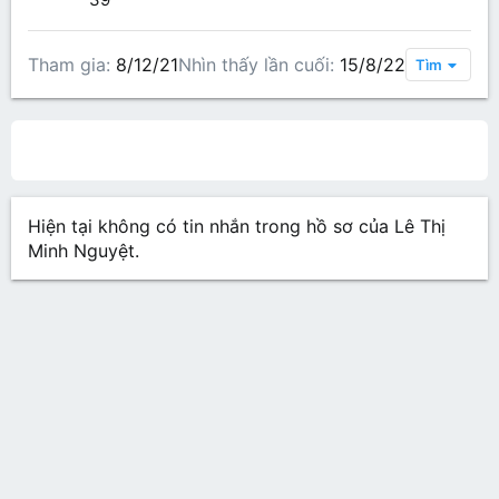
Tham gia
8/12/21
Nhìn thấy lần cuối
15/8/22
Tìm
All content
Bài viết trên hồ sơ
Các bài viết
Gi
Hiện tại không có tin nhắn trong hồ sơ của Lê Thị
Minh Nguyệt.