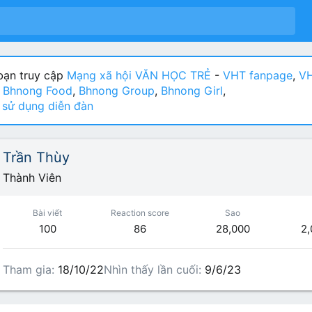
ạn truy cập
Mạng xã hội VĂN HỌC TRẺ
-
VHT fanpage
,
VH
:
Bhnong Food
,
Bhnong Group
,
Bhnong Girl
,
sử dụng diễn đàn
Trần Thùy
Thành Viên
Bài viết
Reaction score
Sao
100
86
28,000
2,
Tham gia
18/10/22
Nhìn thấy lần cuối
9/6/23