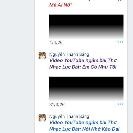
Mà Ai Nỡ"
Nguồn: Kênh YouTube Thơ
Nhạc Nhất Lang
•••
4/4/26
Nguyễn Thành Sáng
Video YouTube ngâm bài Thơ
Nguồn thơ – tìm với từ khóa
Nhạc Lục Bát: Em Có Như Tôi
“Nhất Lang Thư Quán”
•••
31/3/26
Nguyễn Thành Sáng
Video YouTube ngâm bài Thơ
Nguồn thơ (gõ từ khoá): Nhất
Nhạc Lục Bát: Nỗi Nhớ Kéo Dài