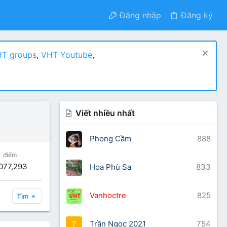
Đăng nhập
Đăng ký
T groups
,
VHT Youtube
,
Viết nhiều nhất
Phong Cầm
888
điểm
077,293
Hoa Phù Sa
833
Vanhoctre
825
Tìm
Trần Ngọc 2021
754
T