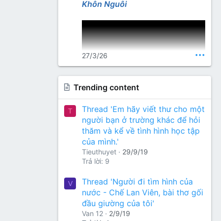
Lang Thư Quán
Khôn Nguôi
•••
27/3/26
Trending content
Nguồn thơ (gõ từ khoá): Nhất
Thread 'Em hãy viết thư cho một
T
Lang Thư Quán
người bạn ở trường khác để hỏi
thăm và kể về tình hình học tập
của mình.'
Tieuthuyet
29/9/19
Trả lời: 9
Thread 'Người đi tìm hình của
V
nước - Chế Lan Viên, bài thơ gối
đầu giường của tôi'
Van 12
2/9/19