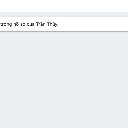
n hồ sơ
Các bài viết
Giới thiệu
 trong hồ sơ của Trần Thùy.