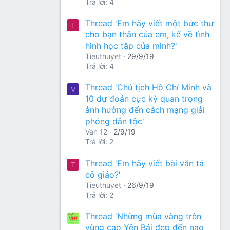
Trả lời: 4
Thread 'Em hãy viết một bức thư
T
cho bạn thân của em, kể về tình
hình học tập của mình?'
Tieuthuyet
29/9/19
Trả lời: 4
Thread 'Chủ tịch Hồ Chí Minh và
V
10 dự đoán cực kỳ quan trọng
ảnh hưởng đến cách mạng giải
phóng dân tộc'
Van 12
2/9/19
Trả lời: 2
Thread 'Em hãy viết bài văn tả
T
cô giáo?'
Tieuthuyet
26/9/19
Trả lời: 2
Thread 'Những mùa vàng trên
vùng cao Yên Bái đẹp đến nao