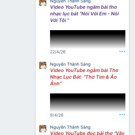
Nguyễn Thành Sáng
Video YouTube ngâm bài thơ
nhạc lục bát "Nói Với Em - Nói
Với Tôi "
•••
22/4/26
Nguyễn Thành Sáng
Video YouTube ngâm bài Thơ
Nhạc Lục Bát: "Thơ Tim & Ảo
Nguồn: Thơ Nhạc Nhất Lang
Ảnh"
Facebook
•••
9/4/26
Nguyễn Thành Sáng
Video YouTube đọc bài thơ "Vậy