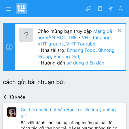
Chào mừng bạn truy cập
Mạng xã
hội VĂN HỌC TRẺ
-
VHT fanpage
,
VHT groups
,
VHT Youtube
,
- Nhà tài trợ:
Bhnong Food
,
Bhnong
Group
,
Bhnong Girl
,
- Hướng dẫn
sử dụng diễn đàn
cách gửi bài nhuận bút
Từ khóa
Gửi bài nhuận bút Văn Học Trẻ cần lưu ý những
gì?
Bài viết dành cho các bạn đang muốn gửi bài để
cộng tác với Văn học trẻ, đây là những thông tin cơ