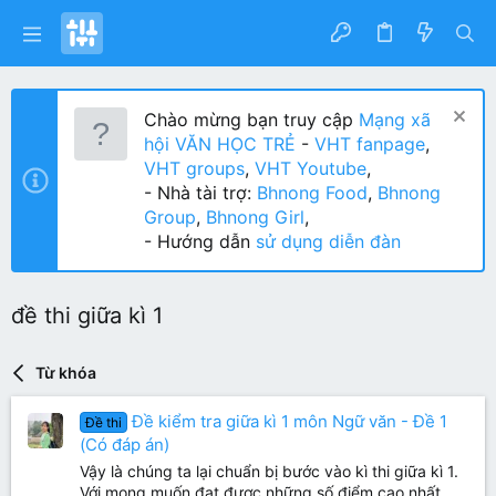
Chào mừng bạn truy cập
Mạng xã
hội VĂN HỌC TRẺ
-
VHT fanpage
,
VHT groups
,
VHT Youtube
,
- Nhà tài trợ:
Bhnong Food
,
Bhnong
Group
,
Bhnong Girl
,
- Hướng dẫn
sử dụng diễn đàn
đề thi giữa kì 1
Từ khóa
Đề kiểm tra giữa kì 1 môn Ngữ văn - Đề 1
Đề thi
(Có đáp án)
Vậy là chúng ta lại chuẩn bị bước vào kì thi giữa kì 1.
Với mong muốn đạt được những số điểm cao nhất,