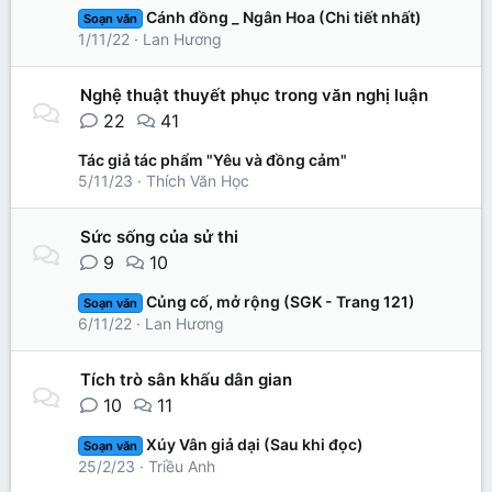
Cánh đồng _ Ngân Hoa (Chi tiết nhất)
Soạn văn
1/11/22
Lan Hương
Nghệ thuật thuyết phục trong văn nghị luận
22
41
Tác giả tác phẩm "Yêu và đồng cảm"
5/11/23
Thích Văn Học
Sức sống của sử thi
9
10
Củng cố, mở rộng (SGK - Trang 121)
Soạn văn
6/11/22
Lan Hương
Tích trò sân khấu dân gian
10
11
Xúy Vân giả dại (Sau khi đọc)
Soạn văn
25/2/23
Triều Anh