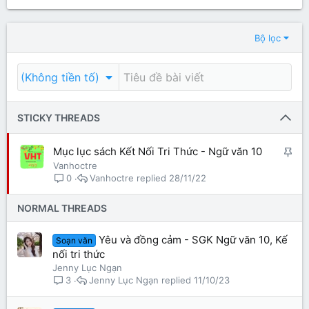
Bộ lọc
(Không tiền tố)
STICKY THREADS
G
Mục lục sách Kết Nối Tri Thức - Ngữ văn 10
h
Vanhoctre
Vanhoctre
28/11/22
0
i
m
NORMAL THREADS
l
ạ
Yêu và đồng cảm - SGK Ngữ văn 10, Kế
Soạn văn
i
nối tri thức
Jenny Lục Ngạn
Jenny Lục Ngạn
11/10/23
3