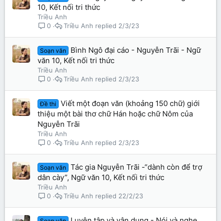
10, Kết nối tri thức
Triều Anh
Triều Anh
2/3/23
0
Bình Ngô đại cáo - Nguyễn Trãi - Ngữ
Soạn văn
văn 10, Kết nối tri thức
Triều Anh
Triều Anh
2/3/23
0
Viết một đoạn văn (khoảng 150 chữ) giới
Đề thi
thiệu một bài thơ chữ Hán hoặc chữ Nôm của
Nguyễn Trãi
Triều Anh
Triều Anh
2/3/23
0
Tác gia Nguyễn Trãi -“dành còn để trợ
Soạn văn
dân cày”, Ngữ văn 10, Kết nối tri thức
Triều Anh
Triều Anh
22/2/23
0
Luyện tập và vận dụng - Nói và nghe
Soạn văn