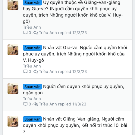
Uy quyền thuộc về Giăng-Van-giăng
Soạn văn
hay Gia-ve? (Người cầm quyền khôi phục uy
quyền, trích Những người khốn khổ của V. Huy-
gô)
Triều Anh
Triều Anh
12/3/23
0
Nhân vật Gia-ve, Người cầm quyền khôi
Soạn văn
phục uy quyền, trích Những người khốn khổ của
V. Huy-gô
Triều Anh
Triều Anh
12/3/23
0
Người cầm quyền khôi phục uy quyền,
Soạn văn
ngắn gọn
Triều Anh
Triều Anh
11/3/23
0
Nhân vật Giăng-Van-giăng, Người cầm
Soạn văn
quyền khôi phục uy quyền, Kết nối tri thức 10, bài
7