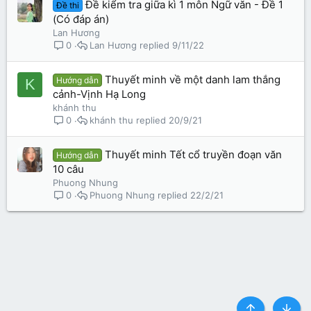
Đề kiểm tra giữa kì 1 môn Ngữ văn - Đề 1
Đề thi
(Có đáp án)
Lan Hương
Lan Hương
9/11/22
0
Thuyết minh về một danh lam thắng
Hướng dẫn
K
cảnh-Vịnh Hạ Long
khánh thu
khánh thu
20/9/21
0
Thuyết minh Tết cổ truyền đoạn văn
Hướng dẫn
10 câu
Phuong Nhung
Phuong Nhung
22/2/21
0