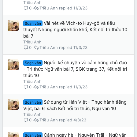
Triều Anh
Triều Anh
11/3/23
0
Vài nét về Vich-to Huy-gô và tiểu
Soạn văn
thuyết Những người khốn khổ, Kết nối tri thức 10
bài 7
Triều Anh
Triều Anh
11/3/23
0
Người kể chuyện và cảm hứng chủ đạo
Soạn văn
- Tri thức Ngữ văn bài 7, SGK trang 37, Kết nối tri
thức 10
Triều Anh
Triều Anh
11/3/23
0
Sử dụng từ Hán Việt - Thực hành tiếng
Soạn văn
Việt, bài 6, sách Kết nối tri thức, Ngữ văn 10
Triều Anh
Triều Anh
4/3/23
0
Cảnh ngày hè - Nguyễn Trãi - Ngữ văn
Soạn văn