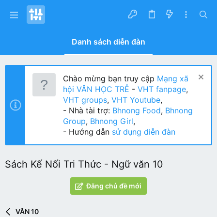
Danh sách diễn đàn
Chào mừng bạn truy cập
Mạng xã
hội VĂN HỌC TRẺ
-
VHT fanpage
,
VHT groups
,
VHT Youtube
,
- Nhà tài trợ:
Bhnong Food
,
Bhnong
Group
,
Bhnong Girl
,
- Hướng dẫn
sử dụng diễn đàn
Sách Kế Nối Tri Thức - Ngữ văn 10
Đăng chủ đề mới
VĂN 10