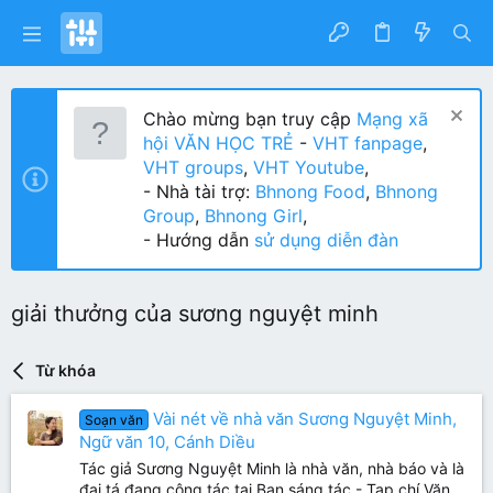
Chào mừng bạn truy cập
Mạng xã
hội VĂN HỌC TRẺ
-
VHT fanpage
,
VHT groups
,
VHT Youtube
,
- Nhà tài trợ:
Bhnong Food
,
Bhnong
Group
,
Bhnong Girl
,
- Hướng dẫn
sử dụng diễn đàn
giải thưởng của sương nguyệt minh
Từ khóa
Vài nét về nhà văn Sương Nguyệt Minh,
Soạn văn
Ngữ văn 10, Cánh Diều
Tác giả Sương Nguyệt Minh là nhà văn, nhà báo và là
đại tá đang công tác tại Ban sáng tác - Tạp chí Văn