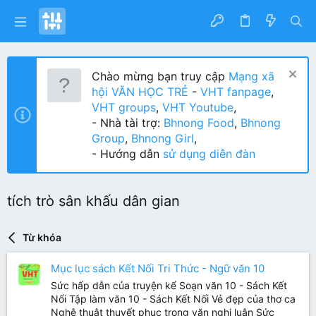
Chào mừng bạn truy cập
Mạng xã
hội VĂN HỌC TRẺ
-
VHT fanpage
,
VHT groups
,
VHT Youtube
,
- Nhà tài trợ:
Bhnong Food
,
Bhnong
Group
,
Bhnong Girl
,
- Hướng dẫn
sử dụng diễn đàn
tích trò sân khấu dân gian
Từ khóa
Mục lục sách Kết Nối Tri Thức - Ngữ văn 10
Sức hấp dẫn của truyện kể Soạn văn 10 - Sách Kết
Nối Tập làm văn 10 - Sách Kết Nối Vẻ đẹp của thơ ca
Nghệ thuật thuyết phục trong văn nghị luận Sức