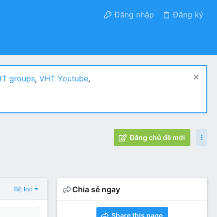
Đăng nhập
Đăng ký
T groups
,
VHT Youtube
,
Đăng chủ đề mới
Chia sẻ ngay
Bộ lọc
Share this page