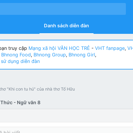
Danh sách diễn đàn
ạn truy cập
Mạng xã hội VĂN HỌC TRẺ
-
VHT fanpage
,
VH
:
Bhnong Food
,
Bhnong Group
,
Bhnong Girl
,
sử dụng diễn đàn
i thơ "Khi con tu hú" của nhà thơ Tố Hữu
i Thức - Ngữ văn 8