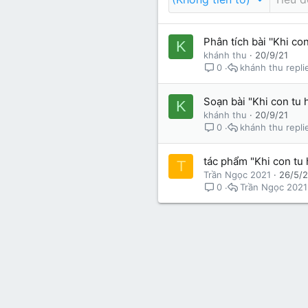
Lớp 9
Cảm xúc (tâm sự)
Thành viên trực tuyến
Phân tích bài ''Khi co
K
Lớp 8
Thời để nhớ
Bài mới trên hồ sơ
khánh thu
20/9/21
khánh thu
0
Lớp 7
Mùa yêu đầu
Tìm trong hồ sơ cá nhân
Lớp 6
Thời áo trắng (Nữ sinh)
Soạn bài "Khi con tu 
K
khánh thu
20/9/21
Văn học 5
khánh thu
0
Đời sống
Văn học 4
tác phẩm "Khi con tu
T
Văn hoá
Trần Ngọc 2021
26/5/2
Văn học 3
Trần Ngọc 2021
0
Ngoại ngữ
Văn học 2
Giáo viên