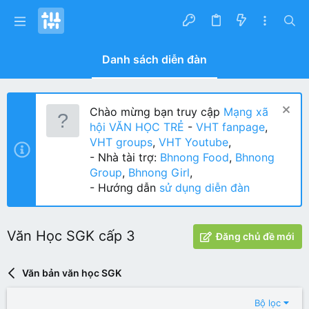
Danh sách diễn đàn
Chào mừng bạn truy cập
Mạng xã
hội VĂN HỌC TRẺ
-
VHT fanpage
,
VHT groups
,
VHT Youtube
,
- Nhà tài trợ:
Bhnong Food
,
Bhnong
Group
,
Bhnong Girl
,
- Hướng dẫn
sử dụng diễn đàn
Văn Học SGK cấp 3
Đăng chủ đề mới
Văn bản văn học SGK
Bộ lọc