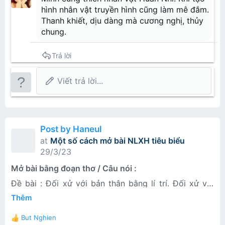
o
Tướng mạo nhận dạng​
sĩ trở về với thực tại: “
Ở đây sương khói mờ nhân
về Đại Thiên thế giới. Sau khi Tiêu Viêm thành lập Vô
hình nhân vật truyền hình cũng làm mê đắm.
n
ảnh/ Ai biết tình ai có đậm đà?
”. Thế đấy, tồn tại “ở
Tận Hỏa Vực tại Đại Thiên Thế Giới, Huân Nhi trở
Huân Nhi có bối cảnh khổng lồ cùng thần bí xuất
Trong Đấu Phá Thương Khung
s
Thanh khiết, dịu dàng mà cương nghị, thủy
đây”, ở “trời sâu này” thật quá đỗi mong manh. Chỉ
thành chủ mẫu của Vô Tận Hỏa Vực, cùng đám người
thân từ Cổ tộc. Tại thời kỳ viễn cổ, Cổ tộc cùng gia
có cái tình kia là sợi dây duy nhất níu buộc Tử với
:
Viêm Đế, Thải Lân chống lại vực ngoại Tà Tộc, thủ hộ
tộc của Tiêu Viêm là Tiêu Tộc có liên hệ mật thiết. Là
Mặc quần áo màu tím, khí chất thanh lãnh đạm đạm.
chung.
“ngoài kia”. Vậy mà cái tình kia cũng mong manh,
nhân tộc.
thiên kim tiểu thư Cổ tộc, thiên chi kiêu nữ, Huân Nhi
Giống như một đóa thanh liên thế tục. Vòng eo mảnh
Đặc điểm tính cách​
không chắc.
sở hữu huyết mạch thức tỉnh hoàn mỹ nhất của Cổ
khảnh giống như lá liễu, khó khăn lắm mới nắm chặt,
Chi tiết nhân vật
tộc trong gần ngàn năm qua.
ba ngàn thanh ti tùy ý dùng một đoạn ruy băng màu
Mặc dù nhìn Huân Nhi ôn nhã hòa khí, nhưng bên
Trả lời
Tôi không hiểu tình đời
Hán tự:
萧薰儿
tím nhạt buộc lại. Nhu thuận theo đường cong động
trong vẻ mỉm cười thản nhiên kia, lại ẩn chứa một
Tên nước ngoài:
Xiao Xun Er
lòng người buông xuống thắt lưng. Trên cổ tay treo
chút lạnh lùng mờ nhạt, cùng nàng chào hỏi, dễ
Người có hiểu tình tôi?
Giới tính:
Nữ
hai cái chuông màu xanh lá cây nhỏ, tựa như người
dàng, muốn trò chuyện sâu, rất khó. Chỉ có bên cạnh
Năng lực nhân vật​
Viết trả lời...
Bí danh:
Cổ Huân Nhi, Huân Nhi, Thiên kim tộc
trong tranh
người trong lòng, Huân Nhi mới thể hiện ra tư thái
Câu hỏi cuối cùng khép lại dòng tâm tư bất định như
trưởng Cổ tộc, Vô Tận Hỏa Vực chủ mẫu
thân mật.
Đấu kỹ​
một tiếng thở dài của nỗi cô đơn trống vắng hay một
Tu vi:
Thánh phẩm thiên chí tôn
Trong Đại Chúa Tể
hồn thơ đau thương vẫn không thôi khao khát được
Chủng tộc:
Nhân tộc (Cổ tộc)
Huân Nhi yêu thích yên tĩnh, không thích bị người lạ
sống, được yêu. Cuối cùng, Hàn cũng không thể
Một vị tuyệt sắc giai nhân, quần áo màu xanh nhạt,
chú ý. Tính tình thanh nhã, rất khó chủ động yêu cầu
thoát khỏi sự truy đuổi của số phận để bật ra tiếng
Quan hệ nhân mạch
dung nhan tuyệt mỹ, khí chất thanh đạm, tựa như
người khác mua cho mình thứ gì, cũng giống như
thơ, nhiệt liệt tỏ tình với cuộc đời để rồi giành lấy
tiên.
Tiêu Viêm vậy.
Post by Haneul
phần bất hạnh, đau đớn!
Phụ thân:
Cổ Nguyên
at
Một số cách mở bài NLXH tiêu biểu
Phu quân:
Tiêu Viêm
Đừng nhìn trên mặt Huân Nhi lúc nào cũng mỉm cười,
Con trai:
Tiêu Lâm
nhưng bên trong lại hàm súc mà thận trọng, cùng
29/3/23
lạnh lẽo. Có đôi khi, loại mặt lạnh kia được thể hiện
ra để cho người khó mà tiếp cận. Mặc dù bề ngoài
Mở bài bằng đoạn thơ / Câu nói :
thanh nhã động lòng người, nhưng cùng Tiêu Viêm ở
chung thời gian lâu, Huân Nhi cũng học được cách
Ở Ô
Đề bài : Đối xử với bản thân bằng lí trí. Đối xử với
mắng người, so với người khác không hề kém.
Thản
người khác bằng tấm lòng
Thêm
Thành,
Huân Nhi rất chán ghét những người vũ nhục, xem
tại
Bài làm :
thường Tiêu Viêm, khi bọn hắn làm nhục Tiêu Viêm,
khu
Trong
Huân Nhi liền sinh ra sát ý.Khác với những người kia,
But Nghien
nội
Thế kỷ 20 ai phiêu bạt
R
lòng