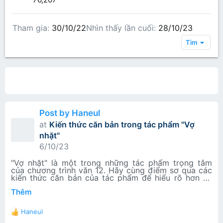
Tham gia
30/10/22
Nhìn thấy lần cuối
28/10/23
Tìm
All content
Bài viết trên hồ sơ
Các bài viết
Gi
Post by Haneul
at
Kiến thức căn bản trong tác phẩm "Vợ
nhặt"
6/10/23
"Vợ nhặt" là một trong những tác phẩm trọng tâm
của chương trình văn 12. Hãy cùng điểm sơ qua các
kiến thức căn bản của tác phẩm để hiểu rõ hơn về
văn bản bạn nhé!
Thêm
"Vợ nhặt" - Kim Lân. Ảnh mạng.
1. Tác giả:
- Kim Lân là cây bút chuyên viết truyện ngắn. Ông có
3. Nội dung:
Haneul
những trang viết đặc sắc về phong tục và đời sống
- Truyện tái hiện tình cảnh thê thảm của nhân dân
R
làng quê – những thú chơi và sinh hoạt văn hóa cổ
Việt Nam trong nạn đói khủng khiếp năm 1945 do