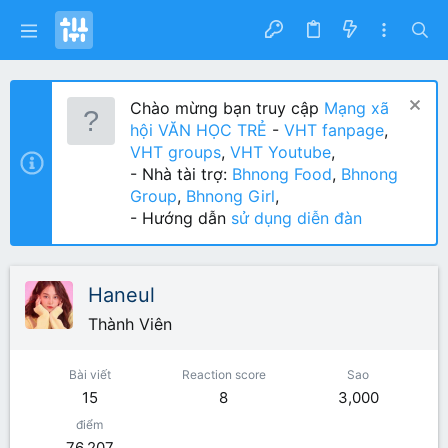
Chào mừng bạn truy cập
Mạng xã
hội VĂN HỌC TRẺ
-
VHT fanpage
,
VHT groups
,
VHT Youtube
,
- Nhà tài trợ:
Bhnong Food
,
Bhnong
Group
,
Bhnong Girl
,
- Hướng dẫn
sử dụng diễn đàn
Haneul
Thành Viên
Bài viết
Reaction score
Sao
15
8
3,000
điểm
76,207