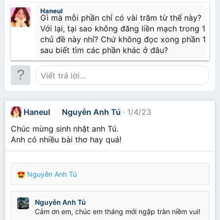
thì đôi phần nhẹ nhàng hơn. Nhưng trước kia tôi chỉ
không muốn kể với các bạn, đồng thời cũng chưa tin
nhìn đời bằng con mắt phàm trần, có lẽ phần lớn là
Haneul
là mình đã "chạm" đến điều tuyệt diệu của Nhân loại
vậy. Tôi chỉ nhìn thấy xác thịt họ, cùng lớp áo lụa là
Gì mà mỗi phần chỉ có vài trăm từ thế này?
ấy...
che phủ đi nhân cách bên sâu trong con người
Với lại, tại sao không đăng liền mạch trong 1
những "người đẹp" ấy.
chủ đề này nhỉ? Chứ không đọc xong phần 1
Tôi nhìn họ, tất cả đều như những "thiên thần", ngon
sau biết tìm các phần khác ở đâu?
lành và "mọng nước". Hẳn vậy tôi mới có cái khát
Hết.
khao... được "ở trong" họ...
Năm tháng dần trôi, và rồi tôi cũng được ở trong
Viết trả lời...
một số người... Còn rất nhiều người tôi thích, tôi yêu,
nực cười là tôi lại không làm ăn gì được.
Và đến tận bây giờ, có lẽ tôi mới học được bài học
quý nhất của cuộc đời tôi - "Thế nào mới là tình
H
Haneul
Nguyễn Anh Tú
1/4/23
yêu..."
a
Chúc mừng sinh nhật anh Tú.
n
Anh có nhiều bài thơ hay quá!
_______
e
u
Hết phần 1...
l
Nguyễn Anh Tú
w
R
r
e
a
o
Nguyễn Anh Tú
c
t
Cảm ơn em, chúc em tháng mới ngập tràn niềm vui!
t
e