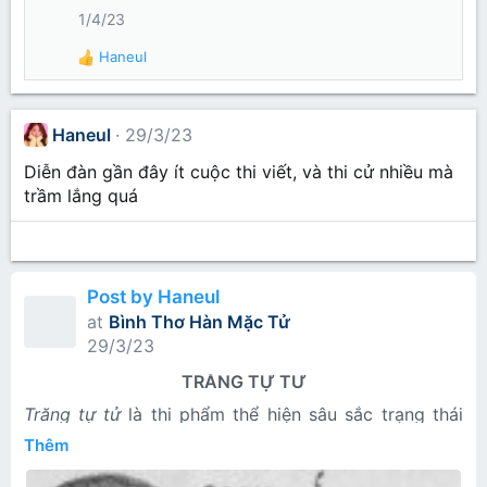
i
1/4/23
o
o
n
n
Haneul
R
N
s
e
g
:
a
u
c
Haneul
29/3/23
y
t
i
ễ
Diễn đàn gần đây ít cuộc thi viết, và thi cử nhiều mà
o
n
trầm lắng quá
n
A
s
n
:
h
T
Post by Haneul
ú
at
Bình Thơ Hàn Mặc Tử
'
29/3/23
s
p
TRĂNG TỰ TỬ
r
Trăng tự tử
là thi phẩm thể hiện sâu sắc trạng thái
o
hoảng loạn khôn cùng của con người khi vừa bị đày
Thêm
ải trong thế giới lạnh lẽo cô liêu, vừa nhận thức được
MÙA XUÂN CHÍN
f
sự ra đi vĩnh viễn của cái đẹp. “Lòng giếng lạnh” là
i
một liên tưởng thực đến ám ảnh, nơi đó âm u, không
Bài thơ có một nhan đề rất đằm thắm: “Mùa xuân