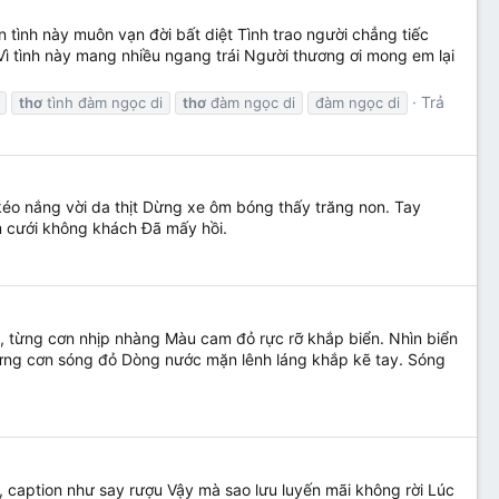
ình này muôn vạn đời bất diệt Tình trao người chẳng tiếc
ì tình này mang nhiều ngang trái Người thương ơi mong em lại
Trả
thơ
tình đàm ngọc di
thơ
đàm ngọc di
đàm ngọc di
 nắng vời da thịt Dừng xe ôm bóng thấy trăng non. Tay
m cưới không khách Đã mấy hồi.
từng cơn nhịp nhàng Màu cam đỏ rực rỡ khắp biển. Nhìn biển
từng cơn sóng đỏ Dòng nước mặn lênh láng khắp kẽ tay. Sóng
, caption như say rượu Vậy mà sao lưu luyến mãi không rời Lúc