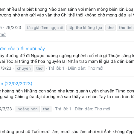
m nhiều lắm biết không Nào dám sánh với mênh mông biển lớn Đoạn t
ương nhớ anh gửi vào vần thơ Chỉ thế thôi không chờ mong đáp lại V
ề
26/3/23
tác giả đàm ngọc di
tập
thơ
không tựa
thơ
thơ
tình
mới
ớm của tuổi mười bảy
y đường để đi Ngược hướng ngông nghênh cố nhớ gì Thuận sông kéo
i Tóc ai trăng thế hoa nguyên lai Nhẫn trao mâm lễ gia đã đến Đá
7/3/23
Trả lời: 1
Diễn đàn:
Thơ mới
chuyên
thơ
n (22/02/2023)
 hoàng hôn Những cơn sóng nhẹ lượn quanh uyển chuyển Từng cơn, 
ng sáng Chìm giữa đại dương mà sao thấy an nhàn Tay ta mơn trớn 
5/3/23
Trả lời: 1
Diễn đàn:
Thơ mới
hoàng hôn
thơ
ại những post cũ Tuổi mười lăm, mười sáu lắm chơi vơi Ảnh không đẹp