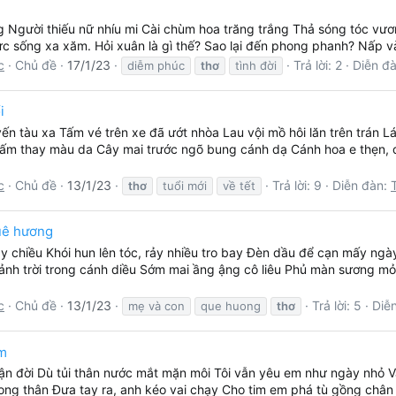
g Người thiếu nữ nhíu mi Cài chùm hoa trăng trắng Thả sóng tóc vươ
ức sống xa xăm. Hỏi xuân là gì thế? Sao lại đến phong phanh? Nấp và
c
Chủ đề
17/1/23
Trả lời: 2
Diễn đ
diễm phúc
thơ
tình đời
i
ến tàu xa Tấm vé trên xe đã ướt nhòa Lau vội mồ hôi lăn trên trán 
tấm thay màu da Cây mai trước ngõ bung cánh dạ Cánh hoa e thẹn, 
c
Chủ đề
13/1/23
Trả lời: 9
Diễn đàn:
thơ
tuổi mới
về tết
uê hương
 chiều Khói hun lên tóc, rảy nhiều tro bay Đèn dầu để cạn mấy ng
h trời trong cánh diều Sớm mai ầng ậng cô liêu Phủ màn sương mỏng
c
Chủ đề
13/1/23
Trả lời: 5
Diễ
mẹ và con
que huong
thơ
em
ận đời Dù tủi thân nước mắt mặn môi Tôi vẫn yêu em như ngày nhỏ V
rong thân Đưa tay ra, anh kéo vai chạy Cho tim em phá tù gồng chân 