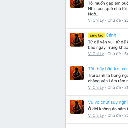
Tôi muốn gặp em buổi
Lớp 8
Thời để nhớ
Bài mới trên hồ sơ
Nhìn con quê nhỏ tôi
Ngờ...
Lớp 7
Mùa yêu đầu
Tìm trong hồ sơ cá nhân
Vi Chí Lý
Chủ đề
2
Lớp 6
Thời áo trắng (Nữ sinh)
Cảnh
sáng tác
Văn học 5
Tứ đế yên vui, tứ đế
Đời sống
bao ngày Trung khúc 
Văn học 4
Văn hoá
Vi Chí Lý
Chủ đề
5
Văn học 3
Ngoại ngữ
Tôi thấy bầu trời xa
Văn học 2
Trời xanh tà bóng ng
chẳng yên Lâm râm mư
Giáo viên
Vi Chí Lý
Chủ đề
2
Vu vơ chút suy nghĩ
Ở đời không ảo nằm tr
Vi Chí Lý
Chủ đề
2