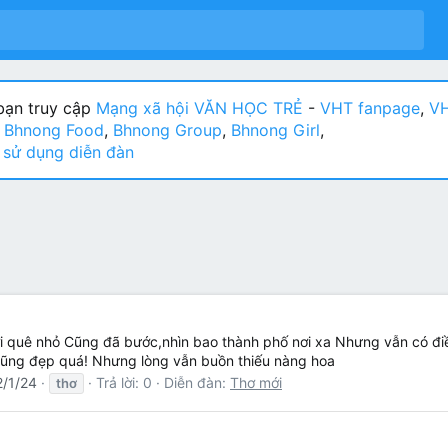
ạn truy cập
Mạng xã hội VĂN HỌC TRẺ
-
VHT fanpage
,
VH
:
Bhnong Food
,
Bhnong Group
,
Bhnong Girl
,
sử dụng diễn đàn
i quê nhỏ Cũng đã bước,nhìn bao thành phố nơi xa Nhưng vẫn có điều
cũng đẹp quá! Nhưng lòng vẫn buồn thiếu nàng hoa
2/1/24
Trả lời: 0
Diễn đàn:
Thơ mới
thơ