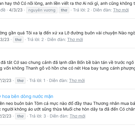
n hay thở Có nỗi lòng, anh liền viết ra thơ Ai nói gì, anh cũng không
 đề
4/3/23
Trả lời: 2
Diễn đàn:
Thơ mới
nguyên vương
thơ
ờng gần quá Tôi xa lạ đến xứ xa Lỡ đường buôn vài chuyện Nào ngờ
/3/23
Trả lời: 2
Diễn đàn:
Thơ mới
thơ
 đã tắt Cớ sao chung cảnh đã lạnh dần Bốn bề bàn tán về trước ngõ
vốn không Thanh gỗ vô hồn che có nét Hoa bay tung cánh phượng đá
7/2/23
Trả lời: 1
Diễn đàn:
Thơ mới
thơ
ấy hoa bên dòng nước mặn
yền neo buôn bán Tôm cá mực nào đổ đầy thau Thương nhân mua bá
c người không áo ướt sũng thừa Muối che hòn dãy ta đã đến Có chân
2/2/23
Trả lời: 3
Diễn đàn:
Thơ mới
thơ