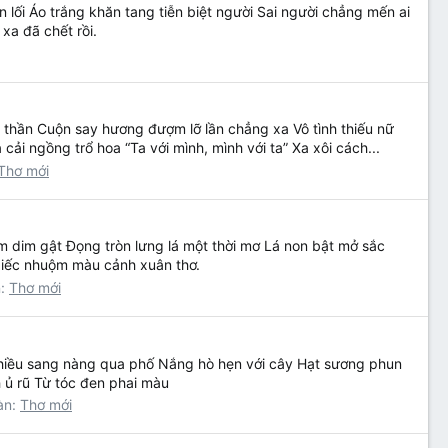
 lối Áo trắng khăn tang tiễn biệt người Sai người chẳng mến ai
xa đã chết rồi.
thần Cuộn say hương đượm lỡ lần chẳng xa Vô tình thiếu nữ
ải ngồng trổ hoa “Ta với mình, mình với ta” Xa xôi cách...
Thơ mới
 dim gật Đọng tròn lưng lá một thời mơ Lá non bật mở sắc
iếc nhuộm màu cảnh xuân thơ.
n:
Thơ mới
Chiều sang nàng qua phố Nắng hò hẹn với cây Hạt sương phun
 ủ rũ Từ tóc đen phai màu
àn:
Thơ mới