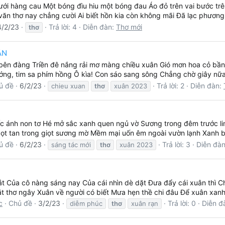
ưới hàng cau Một bóng đìu hiu một bóng đau Áo đỏ trên vai bước trên
văn thơ nay chẳng cười Ai biết hồn kia còn không mãi Đã lạc phương 
4/2/23
Trả lời: 4
Diễn đàn:
Thơ mới
thơ
ÂN
bên đàng Triền đê nắng rải mơ màng chiều xuân Gió mơn hoa cỏ bần 
ớng, tim sa phím hồng Ô kìa! Con sáo sang sông Chẳng chờ giây nữa c
ủ đề
6/2/23
Trả lời: 2
Diễn đàn:
chieu xuan
thơ
xuân 2023
 ánh non tơ Hé mở sắc xanh quen ngủ vờ Sương trong đêm trước lim
t tan trong giọt sương mờ Mềm mại uốn êm ngoài vườn lạnh Xanh b
ủ đề
6/2/23
Trả lời: 3
Diễn đà
sáng tác mới
thơ
xuân 2023
t Của cô nàng sáng nay Của cái nhìn dè dặt Đưa đẩy cái xuân thì 
t thơ ngây Xuân về người có biết Mưa hẹn thề chi đâu Để xuân xanh
c
Chủ đề
3/2/23
Trả lời: 0
Diễn đ
diễm phúc
thơ
xuân rạn