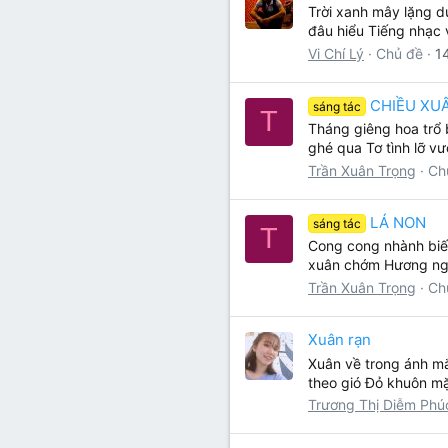
Trời xanh mây lặng d
đâu hiểu Tiếng nhạc 
Vi Chí Lý
Chủ đề
1
CHIỀU XU
sáng tác
T
Tháng giêng hoa trổ 
ghé qua Tơ tình lỡ vư
Trần Xuân Trọng
Ch
LÁ NON
sáng tác
T
Cong cong nhành biếc
xuân chớm Hương ngọ
Trần Xuân Trọng
Ch
Xuân rạn
Xuân về trong ánh mắ
theo gió Đỏ khuôn mặ
Trương Thị Diễm Phú