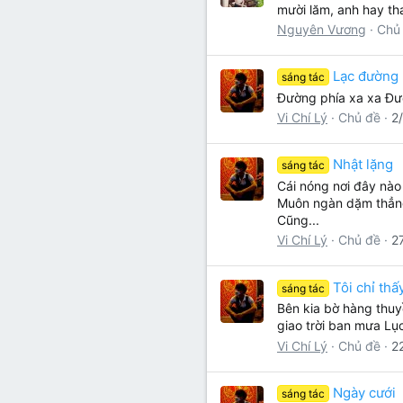
mười lăm, anh hay tha
Nguyên Vương
Chủ
Lạc đường
sáng tác
Đường phía xa xa Đư
Vi Chí Lý
Chủ đề
2
Nhật lặng
sáng tác
Cái nóng nơi đây nào
Muôn ngàn dặm thẳng 
Cũng...
Vi Chí Lý
Chủ đề
2
Tôi chỉ th
sáng tác
Bên kia bờ hàng thu
giao trời ban mưa Lụ
Vi Chí Lý
Chủ đề
2
Ngày cưới
sáng tác