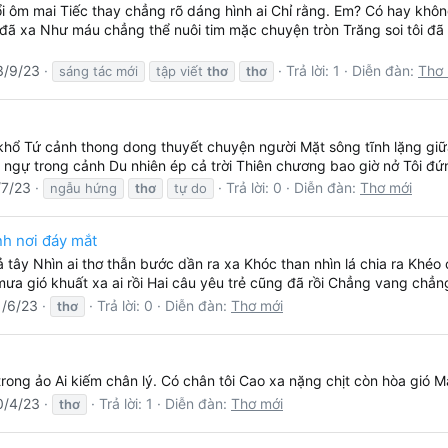
 ôm mai Tiếc thay chẳng rõ dáng hình ai Chỉ rằng. Em? Có hay không
 đã xa Như máu chẳng thể nuôi tim mặc chuyện tròn Trăng soi tôi đ
3/9/23
Trả lời: 1
Diễn đàn:
Thơ 
sáng tác mới
tập viết
thơ
thơ
 khổ Tứ cảnh thong dong thuyết chuyện người Mặt sông tĩnh lặng giữa
ngự trong cảnh Du nhiên ép cả trời Thiên chương bao giờ nở Tôi đ
/7/23
Trả lời: 0
Diễn đàn:
Thơ mới
ngẫu hứng
thơ
tự do
nh nơi đáy mắt
ả tây Nhìn ai thơ thẫn bước dần ra xa Khóc than nhìn lá chia ra K
a gió khuất xa ai rồi Hai câu yêu trẻ cũng đã rồi Chẳng vang chẳng
1/6/23
Trả lời: 0
Diễn đàn:
Thơ mới
thơ
ong ảo Ai kiếm chân lý. Có chân tôi Cao xa nặng chịt còn hòa gió Mâ
0/4/23
Trả lời: 1
Diễn đàn:
Thơ mới
thơ