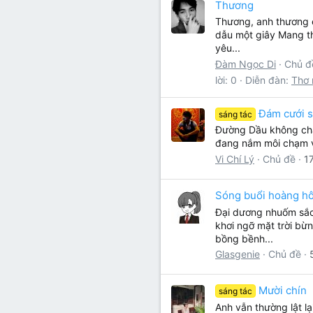
Thương
Thương, anh thương e
dẫu một giây Mang th
yêu...
Đàm Ngọc Di
Chủ đ
lời: 0
Diễn đàn:
Thơ 
Đám cưới s
sáng tác
Đường Dầu không chả
đang nắm môi chạm va
Vi Chí Lý
Chủ đề
1
Sóng buổi hoàng hô
Đại dương nhuốm sắc
khơi ngỡ mặt trời bừ
bồng bềnh...
Glasgenie
Chủ đề
Mười chín
sáng tác
Anh vẫn thường lật l