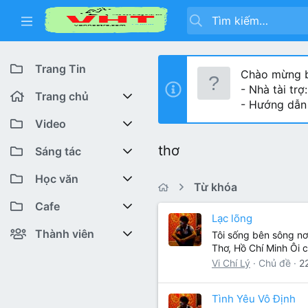
Trang Tin
Chào mừng b
- Nhà tài trợ
Trang chủ
- Hướng dẫn
Diễn đàn
Video
thơ
Bài viết mới
Youtube VHT News
Sáng tác
Có gì mới
Youtube VHT
Cuộc thi viết
Học văn
Từ khóa
Tiktok
Trại sáng tác
Lớp 12
Featured content
Cafe
Lạc lõng
Liên hệ BTC
Lớp 11
Cafe Văn chương
Bài viết mới
Thành viên
Tôi sống bên sông nơ
Thơ, Hồ Chí Minh Ôi 
Lớp 10
Văn Khoa
Đăng ký
Bài mới trên hồ sơ
Vi Chí Lý
Chủ đề
2
Lớp 9
Cảm xúc (tâm sự)
Thành viên trực tuyến
Tình Yêu Vô Định