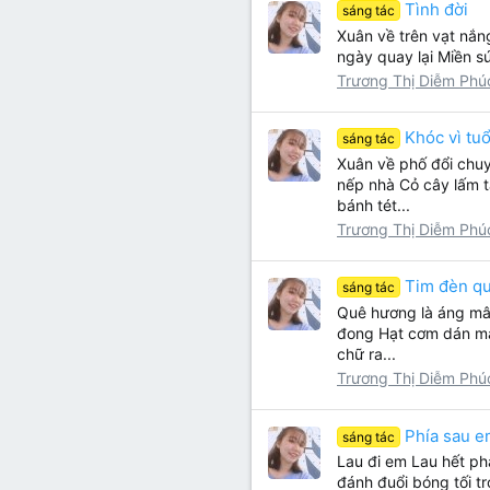
Tình đời
sáng tác
Xuân về trên vạt nắn
ngày quay lại Miền s
Trương Thị Diễm Phú
Khóc vì tuổ
sáng tác
Xuân về phố đổi chuy
nếp nhà Cỏ cây lấm 
bánh tét...
Trương Thị Diễm Phú
Tim đèn q
sáng tác
Quê hương là áng mây
đong Hạt cơm dán mản
chữ ra...
Trương Thị Diễm Phú
Phía sau 
sáng tác
Lau đi em Lau hết ph
đánh đuổi bóng tối t