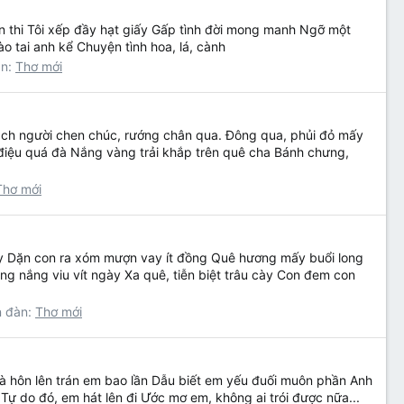
n thi Tôi xếp đầy hạt giấy Gấp tình đời mong manh Ngỡ một
o tai anh kể Chuyện tình hoa, lá, cành
àn:
Thơ mới
Lách người chen chúc, rướng chân qua. Đông qua, phủi đỏ mấy
điệu quá đà Nắng vàng trải khắp trên quê cha Bánh chưng,
Thơ mới
ày Dặn con ra xóm mượn vay ít đồng Quê hương mấy buổi long
 nắng viu vít ngày Xa quê, tiễn biệt trâu cày Con đem con
n đàn:
Thơ mới
à hôn lên trán em bao lần Dẫu biết em yếu đuối muôn phần Anh
Tự do đó, em hát lên đi Ước mơ em, không ai trói được nữa...