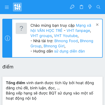
Chào mừng bạn truy cập
Mạng xã
hội VĂN HỌC TRẺ
-
VHT fanpage
,
VHT groups
,
VHT Youtube
,
- Nhà tài trợ:
Bhnong Food
,
Bhnong
Group
,
Bhnong Girl
,
- Hướng dẫn
sử dụng diễn đàn
điểm
Tổng điểm
vinh danh được tích lũy bởi hoạt động
đăng chủ đề, bình luận, đọc, ...
Bảng xếp hạng sẽ được BQT sử dụng vào một số
hoạt động nội bộ