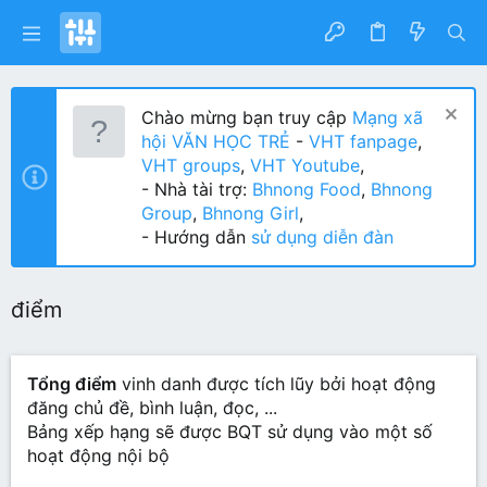
Chào mừng bạn truy cập
Mạng xã
hội VĂN HỌC TRẺ
-
VHT fanpage
,
VHT groups
,
VHT Youtube
,
- Nhà tài trợ:
Bhnong Food
,
Bhnong
Group
,
Bhnong Girl
,
- Hướng dẫn
sử dụng diễn đàn
điểm
Tổng điểm
vinh danh được tích lũy bởi hoạt động
đăng chủ đề, bình luận, đọc, ...
Bảng xếp hạng sẽ được BQT sử dụng vào một số
hoạt động nội bộ