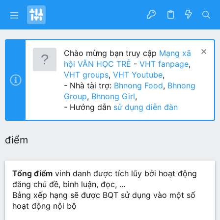
Chào mừng bạn truy cập
Mạng xã
hội VĂN HỌC TRẺ
-
VHT fanpage
,
VHT groups
,
VHT Youtube
,
- Nhà tài trợ:
Bhnong Food
,
Bhnong
Group
,
Bhnong Girl
,
- Hướng dẫn
sử dụng diễn đàn
điểm
Tổng điểm
vinh danh được tích lũy bởi hoạt động
đăng chủ đề, bình luận, đọc, ...
Bảng xếp hạng sẽ được BQT sử dụng vào một số
hoạt động nội bộ