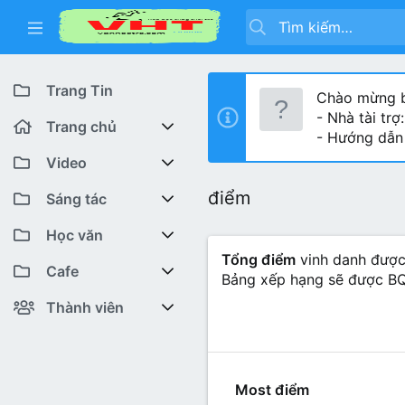
Trang Tin
Chào mừng b
- Nhà tài trợ
Trang chủ
- Hướng dẫn
Diễn đàn
Video
điểm
Bài viết mới
Youtube VHT News
Sáng tác
Có gì mới
Youtube VHT
Cuộc thi viết
Học văn
Tổng điểm
vinh danh được t
Tiktok
Trại sáng tác
Lớp 12
Featured content
Cafe
Bảng xếp hạng sẽ được BQ
Liên hệ BTC
Lớp 11
Cafe Văn chương
Bài viết mới
Thành viên
Richest Users
Lớp 10
Văn Khoa
Đăng ký
Bài mới trên hồ sơ
Lớp 9
Cảm xúc (tâm sự)
Thành viên trực tuyến
Most điểm