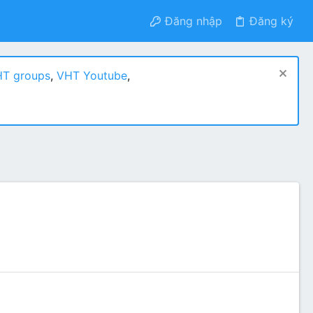
Đăng nhập
Đăng ký
T groups
,
VHT Youtube
,