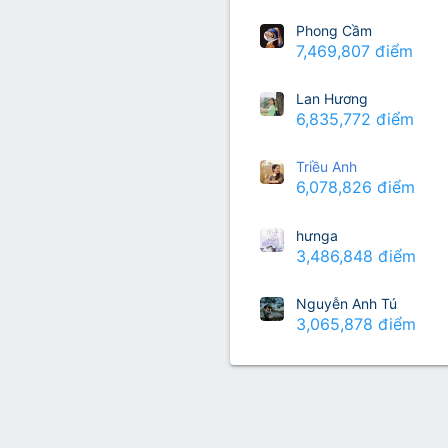
Lớp 8
Thời để nhớ
Bài mới trên hồ sơ
Phong Cầm
7,469,807 điểm
Lớp 7
Mùa yêu đầu
Tìm trong hồ sơ cá nhân
Lớp 6
Thời áo trắng (Nữ sinh)
Lan Hương
6,835,772 điểm
Văn học 5
Đời sống
Triều Anh
Văn học 4
6,078,826 điểm
Văn hoá
Văn học 3
Ngoại ngữ
hưnga
Văn học 2
3,486,848 điểm
Giáo viên
Nguyễn Anh Tú
3,065,878 điểm