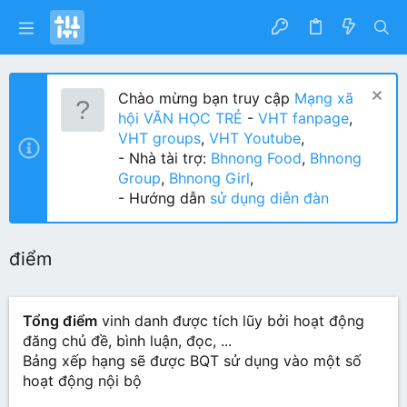
Chào mừng bạn truy cập
Mạng xã
hội VĂN HỌC TRẺ
-
VHT fanpage
,
VHT groups
,
VHT Youtube
,
- Nhà tài trợ:
Bhnong Food
,
Bhnong
Group
,
Bhnong Girl
,
- Hướng dẫn
sử dụng diễn đàn
điểm
Tổng điểm
vinh danh được tích lũy bởi hoạt động
đăng chủ đề, bình luận, đọc, ...
Bảng xếp hạng sẽ được BQT sử dụng vào một số
hoạt động nội bộ