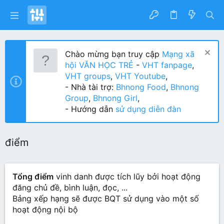
Chào mừng bạn truy cập
Mạng xã
hội VĂN HỌC TRẺ
-
VHT fanpage
,
VHT groups
,
VHT Youtube
,
- Nhà tài trợ:
Bhnong Food
,
Bhnong
Group
,
Bhnong Girl
,
- Hướng dẫn
sử dụng diễn đàn
điểm
Tổng điểm
vinh danh được tích lũy bởi hoạt động
đăng chủ đề, bình luận, đọc, ...
Bảng xếp hạng sẽ được BQT sử dụng vào một số
hoạt động nội bộ