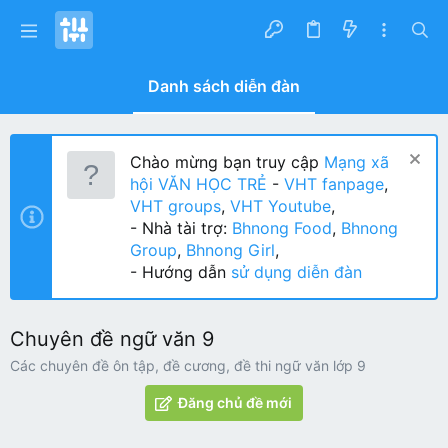
Danh sách diễn đàn
Chào mừng bạn truy cập
Mạng xã
hội VĂN HỌC TRẺ
-
VHT fanpage
,
VHT groups
,
VHT Youtube
,
- Nhà tài trợ:
Bhnong Food
,
Bhnong
Group
,
Bhnong Girl
,
- Hướng dẫn
sử dụng diễn đàn
Chuyên đề ngữ văn 9
Các chuyên đề ôn tập, đề cương, đề thi ngữ văn lớp 9
Đăng chủ đề mới