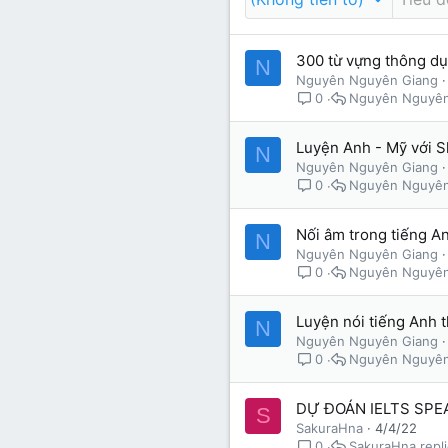
Lớp 9
Cảm xúc (tâm sự)
Thành viên trực tuyến
300 từ vựng thông dụ
N
Lớp 8
Thời để nhớ
Bài mới trên hồ sơ
Nguyên Nguyên Giang
Nguyên Nguyên
0
Lớp 7
Mùa yêu đầu
Tìm trong hồ sơ cá nhân
Lớp 6
Thời áo trắng (Nữ sinh)
Luyện Anh - Mỹ với S
N
Nguyên Nguyên Giang
Văn học 5
Nguyên Nguyên
0
Đời sống
Văn học 4
Nối âm trong tiếng A
N
Văn hoá
Nguyên Nguyên Giang
Văn học 3
Nguyên Nguyên
0
Ngoại ngữ
Văn học 2
Luyện nói tiếng Anh 
N
Giáo viên
Nguyên Nguyên Giang
Nguyên Nguyên
0
DỰ ĐOÁN IELTS SPE
S
SakuraHna
4/4/22
SakuraHna
0