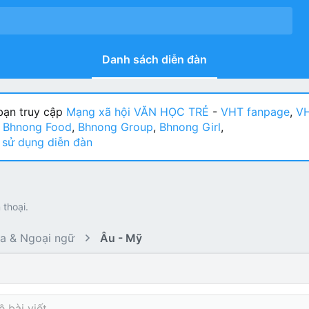
Danh sách diễn đàn
ạn truy cập
Mạng xã hội VĂN HỌC TRẺ
-
VHT fanpage
,
VH
:
Bhnong Food
,
Bhnong Group
,
Bhnong Girl
,
sử dụng diễn đàn
 thoại.
a & Ngoại ngữ
Âu - Mỹ