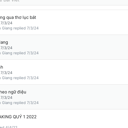
ng qua thơ lục bát
7/3/24
 Giang
7/3/24
lang
7/3/24
 Giang
7/3/24
nh
7/3/24
 Giang
7/3/24
theo ngữ điệu
7/3/24
 Giang
7/3/24
AKING QUÝ 1 2022
4/4/22