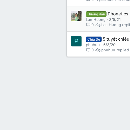
Phonetics
Hướng dẫn
Lan Hương
3/5/21
Lan Hương
0
5 tuyệt chiêu
Chia Sẻ
P
phuhuu
6/3/20
phuhuu
0