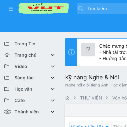
Trang Tin
Chào mừng b
- Nhà tài trợ
Trang chủ
- Hướng dẫn
Diễn đàn
Video
Kỹ năng Nghe & Nói
Bài viết mới
Youtube VHT News
Sáng tác
Nghe nói giỏi tiếng Anh. Học đàm
Có gì mới
Youtube VHT
Cuộc thi viết
Học văn
THƯ VIỆN
Văn hó
Tiktok
Trại sáng tác
Lớp 12
Featured content
Cafe
Liên hệ BTC
Lớp 11
Cafe Văn chương
Bài viết mới
Thành viên
Lớp 10
Văn Khoa
Đăng ký
Bài mới trên hồ sơ
(Không tiền tố)