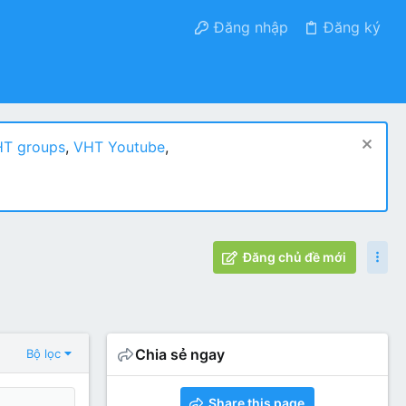
Đăng nhập
Đăng ký
T groups
,
VHT Youtube
,
Đăng chủ đề mới
Chia sẻ ngay
Bộ lọc
Share this page