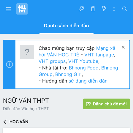
Danh sách diễn đàn
Chào mừng bạn truy cập
Mạng xã
hội VĂN HỌC TRẺ
-
VHT fanpage
,
VHT groups
,
VHT Youtube
,
- Nhà tài trợ:
Bhnong Food
,
Bhnong
Group
,
Bhnong Girl
,
- Hướng dẫn
sử dụng diễn đàn
NGỮ VĂN THPT
Đăng chủ đề mới
Diễn đàn Văn học THPT
HỌC VĂN