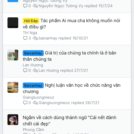
Nguyễn Ngọc Tường Vy
Nguyễn Ngọc Tường Vy
15/7/24
0
Tác phẩm Ai mua cha không muốn nói
Hỏi Đáp
về điều gì?
Thí Nga
baivanhay
16/10/21
3
Giá trị của chúng ta chính là ở bản
Baivanhay
thân chúng ta
Lan Hương
Lan Hương
27/7/21
0
Nghị luận văn học về chức năng văn
Baivanhay
chương
Giangluongmeoz
Giangluongmeoz
26/7/21
0
Ngẫm về cách dùng thành ngữ "Cái nết đánh
chết cái đẹp"
Phong Cầm