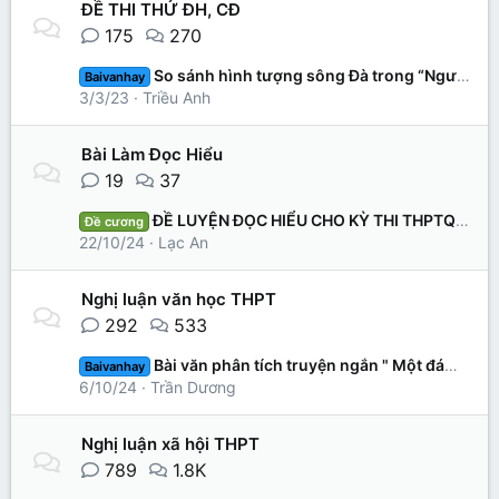
ĐỀ THI THỬ ĐH, CĐ
175
270
So sánh hình tượng sông Đà trong “Người lái đò sông Đà” và sông Hương trong “Ai đã đặt tên cho dòng sông”
Baivanhay
3/3/23
Triều Anh
Bài Làm Đọc Hiểu
19
37
ĐỀ LUYỆN ĐỌC HIỂU CHO KỲ THI THPTQG _ ĐỀ 1
Đề cương
22/10/24
Lạc An
Nghị luận văn học THPT
292
533
Bài văn phân tích truyện ngắn " Một đám cưới" của nhà văn Nam Cao theo chương trình mới - Bài viết số 4
Baivanhay
6/10/24
Trần Dương
Nghị luận xã hội THPT
789
1.8K