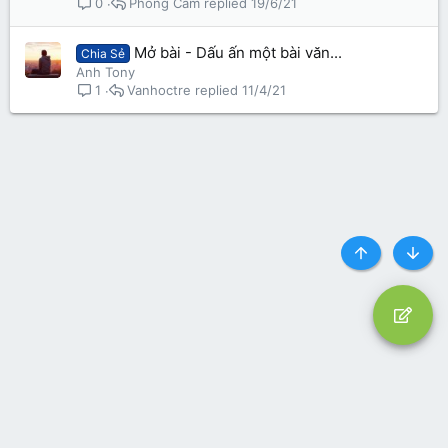
Phong Cầm
19/6/21
0
Mở bài - Dấu ấn một bài văn...
Chia Sẻ
Anh Tony
Vanhoctre
11/4/21
1
Top
Botto