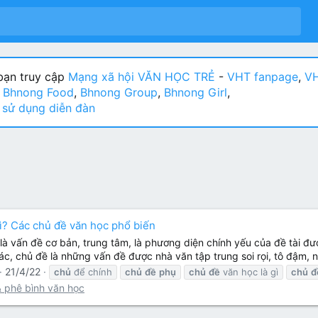
ạn truy cập
Mạng xã hội VĂN HỌC TRẺ
-
VHT fanpage
,
VH
:
Bhnong Food
,
Bhnong Group
,
Bhnong Girl
,
sử dụng diễn đàn
ì? Các chủ đề văn học phổ biến
là vấn đề cơ bản, trung tâm, là phương diện chính yếu của đề tài đư
ác, chủ đề là những vấn đề được nhà văn tập trung soi rọi, tô đậm, 
21/4/22
chủ
để chính
chủ
đề
phụ
chủ
đề
văn học là gì
chủ
đ
& phê bình văn học