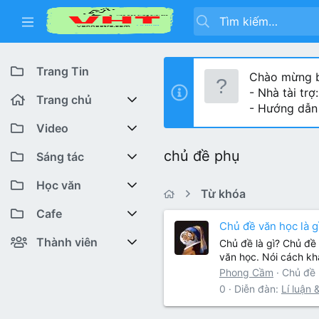
Trang Tin
Chào mừng b
- Nhà tài trợ
Trang chủ
- Hướng dẫn
Diễn đàn
Video
chủ đề phụ
Bài viết mới
Youtube VHT News
Sáng tác
Có gì mới
Youtube VHT
Cuộc thi viết
Học văn
Từ khóa
Tiktok
Trại sáng tác
Lớp 12
Featured content
Cafe
Chủ đề văn học là g
Liên hệ BTC
Lớp 11
Cafe Văn chương
Bài viết mới
Thành viên
Chủ đề là gì? Chủ đề 
văn học. Nói cách kh
Lớp 10
Văn Khoa
Đăng ký
Bài mới trên hồ sơ
Phong Cầm
Chủ đề
0
Diễn đàn:
Lí luận 
Lớp 9
Cảm xúc (tâm sự)
Thành viên trực tuyến