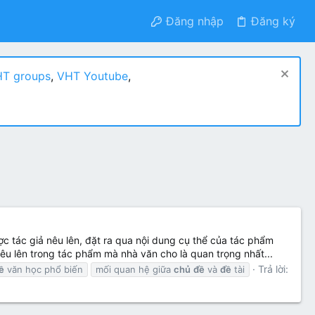
Đăng nhập
Đăng ký
T groups
,
VHT Youtube
,
ợc tác giả nêu lên, đặt ra qua nội dung cụ thể của tác phẩm
nêu lên trong tác phẩm mà nhà văn cho là quan trọng nhất...
Trả lời:
ề
văn học phổ biến
mối quan hệ giữa
chủ
đề
và
đề
tài