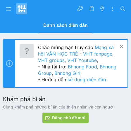
Danh sách diễn đàn
Chào mừng bạn truy cập
Mạng xã
hội VĂN HỌC TRẺ
-
VHT fanpage
,
VHT groups
,
VHT Youtube
,
- Nhà tài trợ:
Bhnong Food
,
Bhnong
Group
,
Bhnong Girl
,
- Hướng dẫn
sử dụng diễn đàn
Khám phá bí ẩn
Cùng khám phá những bí ẩn của thiên nhiên và con người.
Đăng chủ đề mới