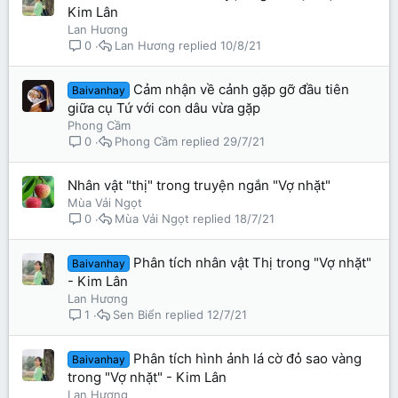
Kim Lân
Lan Hương
Lan Hương
10/8/21
0
Cảm nhận về cảnh gặp gỡ đầu tiên
Baivanhay
giữa cụ Tứ với con dâu vừa gặp
Phong Cầm
Phong Cầm
29/7/21
0
Nhân vật "thị" trong truyện ngắn "Vợ nhặt"
Mùa Vải Ngọt
Mùa Vải Ngọt
18/7/21
0
Phân tích nhân vật Thị trong "Vợ nhặt"
Baivanhay
- Kim Lân
Lan Hương
Sen Biển
12/7/21
1
Phân tích hình ảnh lá cờ đỏ sao vàng
Baivanhay
trong "Vợ nhặt" - Kim Lân
Lan Hương