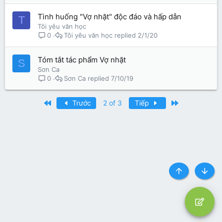
Tình huống "Vợ nhặt" độc đáo và hấp dẫn
T
Tôi yêu văn học
Tôi yêu văn học
2/1/20
0
Tóm tắt tác phẩm Vợ nhặt
S
Sơn Ca
Sơn Ca
7/10/19
0
First
Last
Trước
2 of 3
Tiếp
Top
Botto