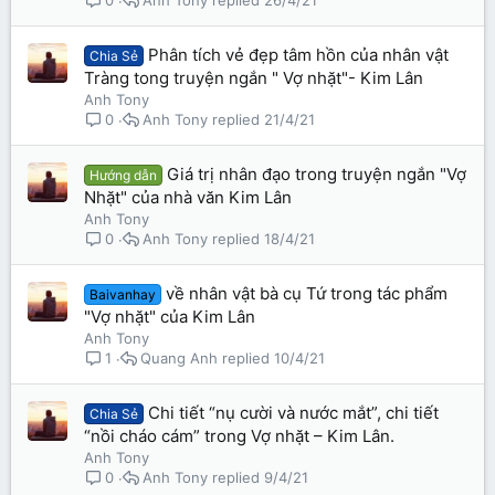
Anh Tony
26/4/21
0
Phân tích vẻ đẹp tâm hồn của nhân vật
Chia Sẻ
Tràng tong truyện ngắn " Vợ nhặt"- Kim Lân
Anh Tony
Anh Tony
21/4/21
0
Giá trị nhân đạo trong truyện ngắn "Vợ
Hướng dẫn
Nhặt" của nhà văn Kim Lân
Anh Tony
Anh Tony
18/4/21
0
về nhân vật bà cụ Tứ trong tác phẩm
Baivanhay
"Vợ nhặt" của Kim Lân
Anh Tony
Quang Anh
10/4/21
1
Chi tiết “nụ cười và nước mắt”, chi tiết
Chia Sẻ
“nồi cháo cám” trong Vợ nhặt – Kim Lân.
Anh Tony
Anh Tony
9/4/21
0