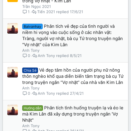
trong Vợ nhặt - Kim Lân
Trần Ngọc 2021
Tiến 2021
17/6/21
1
Phân tích vẻ đẹp của tình người và
Baivanhay
niềm hi vọng vào cuộc sống ở các nhân vật:
Tràng, người vợ nhặt, bà cụ Tứ trong truyện ngắn
"Vợ nhặt" của Kim Lân
Anh Tony
Anh Tony
8/5/21
0
Vẻ đẹp tâm hồn của người phụ nữ nông
Chia Sẻ
thôn nghèo khổ qua diễn biến tâm trạng bà cụ Tứ
trong truyện ngắn “Vợ nhặt” của nhà văn Kim Lân
Anh Tony
Anh Tony
27/4/21
0
Phân tích tình huống truyện lạ và éo le
Hướng dẫn
mà Kim Lân đã xây dựng trong truyện ngắn 'Vợ
Nhặt"
Anh Tony