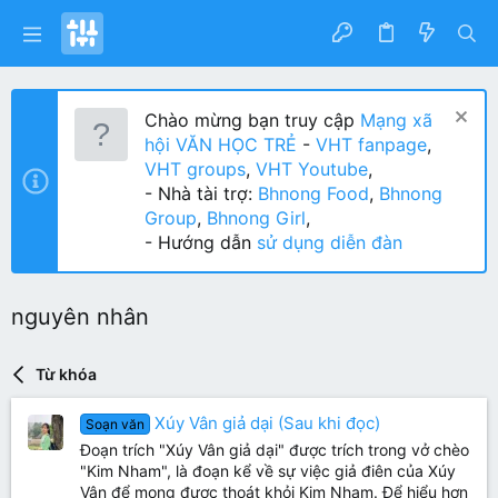
Chào mừng bạn truy cập
Mạng xã
hội VĂN HỌC TRẺ
-
VHT fanpage
,
VHT groups
,
VHT Youtube
,
- Nhà tài trợ:
Bhnong Food
,
Bhnong
Group
,
Bhnong Girl
,
- Hướng dẫn
sử dụng diễn đàn
nguyên nhân
Từ khóa
Xúy Vân giả dại (Sau khi đọc)
Soạn văn
Đoạn trích "Xúy Vân giả dại" được trích trong vở chèo
"Kim Nham", là đoạn kể về sự việc giả điên của Xúy
Vân để mong được thoát khỏi Kim Nham. Để hiểu hơn