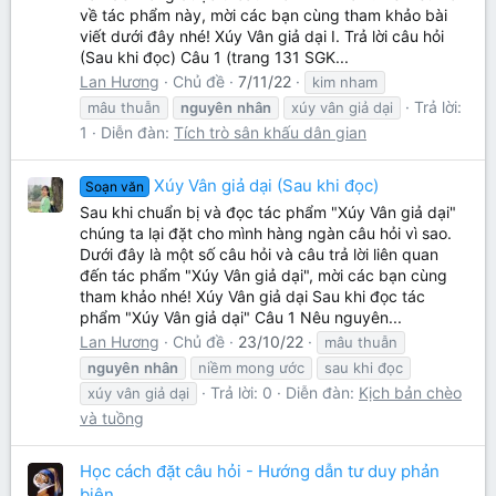
về tác phẩm này, mời các bạn cùng tham khảo bài
viết dưới đây nhé! Xúy Vân giả dại I. Trả lời câu hỏi
(Sau khi đọc) Câu 1 (trang 131 SGK...
Lan Hương
Chủ đề
7/11/22
kim nham
Trả lời:
mâu thuẫn
nguyên
nhân
xúy vân giả dại
1
Diễn đàn:
Tích trò sân khấu dân gian
Xúy Vân giả dại (Sau khi đọc)
Soạn văn
Sau khi chuẩn bị và đọc tác phẩm "Xúy Vân giả dại"
chúng ta lại đặt cho mình hàng ngàn câu hỏi vì sao.
Dưới đây là một số câu hỏi và câu trả lời liên quan
đến tác phẩm "Xúy Vân giả dại", mời các bạn cùng
tham khảo nhé! Xúy Vân giả dại Sau khi đọc tác
phẩm "Xúy Vân giả dại" Câu 1 Nêu nguyên...
Lan Hương
Chủ đề
23/10/22
mâu thuẫn
nguyên
nhân
niềm mong ước
sau khi đọc
Trả lời: 0
Diễn đàn:
Kịch bản chèo
xúy vân giả dại
và tuồng
Học cách đặt câu hỏi - Hướng dẫn tư duy phản
biện