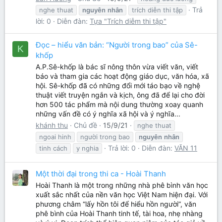
Trả
nghe thuat
nguyên
nhân
trích diễn thi tập
lời: 0
Diễn đàn:
Tựa "Trích diễm thi tập"
Đọc – hiểu văn bản: “Người trong bao” của Sê-
K
khốp
A.P.Sê-khốp là bác sĩ nông thôn vừa viết văn, viết
báo và tham gia các hoạt động giáo dục, văn hóa, xã
hội. Sê-khốp đã có những đổi mới táo bạo về nghệ
thuật viết truyện ngắn và kịch, ông đã để lại cho đời
hơn 500 tác phẩm mà nội dung thường xoay quanh
những vấn đề có ý nghĩa xã hội và ý nghĩa...
khánh thu
Chủ đề
15/9/21
nghe thuat
ngoai hinh
người trong bao
nguyên
nhân
Trả lời: 0
Diễn đàn:
VĂN 11
tinh cách
y nghia
Một thời đại trong thi ca - Hoài Thanh
Hoài Thanh là một trong những nhà phê bình văn học
xuất sắc nhất của nền văn học Việt Nam hiện đại. Với
phương châm “lấy hồn tôi để hiểu hồn người”, văn
phê bình của Hoài Thanh tinh tế, tài hoa, nhẹ nhàng