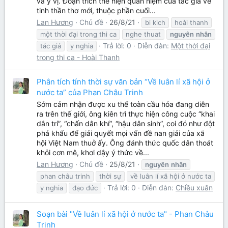
và ý vị. Đoạn trích thể hiện quan niệm của tác giả về
tinh thần thơ mới, thuộc phần cuối...
Lan Hương
Chủ đề
26/8/21
bi kich
hoài thanh
một thời đại trong thi ca
nghe thuat
nguyên
nhân
Trả lời: 0
Diễn đàn:
Một thời đại
tác giả
y nghia
trong thi ca - Hoài Thanh
Phân tích tính thời sự văn bản “Về luân lí xã hội ở
nước ta” của Phan Châu Trinh
Sớm cảm nhận được xu thế toàn cầu hóa đang diễn
ra trên thế giới, ông kiên trì thực hiện công cuộc “khai
dân trí”, “chấn dân khí”, “hậu dân sinh”, coi đó như đột
phá khẩu để giải quyết mọi vấn đề nan giải của xã
hội Việt Nam thuở ấy. Ông đánh thức quốc dân thoát
khỏi cơn mê, khơi dậy ý thức về...
Lan Hương
Chủ đề
25/8/21
nguyên
nhân
phan châu trinh
thời sự
về luân lí xã hội ở nước ta
Trả lời: 0
Diễn đàn:
Chiều xuân
y nghia
đạo đức
Soạn bài "Về luân lí xã hội ở nước ta" - Phan Châu
Trinh