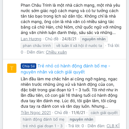
Phan Châu Trinh là một nhà cách mạng, một nhà yêu
nước sớm giác ngộ cách mạng và có tư tưởng cách
tân táo bạo trong lịch sử dân tộc. Không chỉ là nhà
cách mạng, ông còn là nhà văn có nhiều sáng tác
bằng cả chữ Hán, chữ Nôm, chữ quốc ngữ với những
áng văn chính luận đanh thép, sâu sắc và những...
Lan Hương
Chủ đề
24/8/21
nguyên
nhân
Trả lời:
phan châu trinh
về luân lí xã hội ở nước ta
0
Diễn đàn:
Chiều xuân
Trẻ nhỏ có hành động đánh bố mẹ -
Chia Sẻ
T
nguyên nhân và cách giải quyết
Lần đầu làm mẹ chắc hẳn ai cũng ngỡ ngàng, ngạc
nhiên trước những ứng xử và hành động của con,
đặc biệt trong giai đoạn từ 1 – 3 tuổi. Tôi nhớ như in
lần đầu tiên, cô con gái 16 tháng tuổi có hành động
đưa tay lên đánh mẹ. Lúc đó, tôi giận lắm, tôi cũng
đưa tay ra đánh con và răn dạy luôn. Nhưng...
Trần Ngọc 2021
Chủ đề
11/6/21
cách giải quyết
hành động đánh bố mẹ
nguyên
nhân
Trả lời: 0
Diễn đàn:
CLB KĨ
trẻ nhỏ giai đoạn 1 - 3