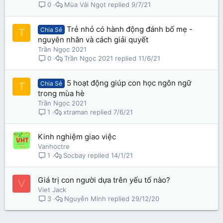
Mùa Vải Ngọt
9/7/21
0
Trẻ nhỏ có hành động đánh bố mẹ -
Chia Sẻ
T
nguyên nhân và cách giải quyết
Trần Ngọc 2021
Trần Ngọc 2021
11/6/21
0
5 hoạt động giúp con học ngôn ngữ
Chia Sẻ
T
trong mùa hè
Trần Ngọc 2021
xtraman
7/6/21
1
Kinh nghiệm giao việc
Vanhoctre
Socbay
14/1/21
1
Giá trị con người dựa trên yếu tố nào?
V
Viet Jack
Nguyễn Minh
29/12/20
3