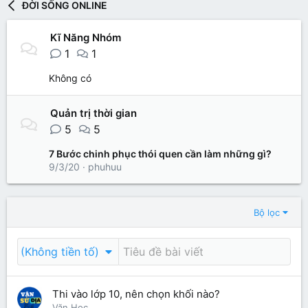
ĐỜI SỐNG ONLINE
Kĩ Năng Nhóm
1
1
Không có
Quản trị thời gian
5
5
7 Bước chinh phục thói quen cần làm những gì?
9/3/20
phuhuu
Bộ lọc
(Không tiền tố)
Thi vào lớp 10, nên chọn khối nào?
Văn Học