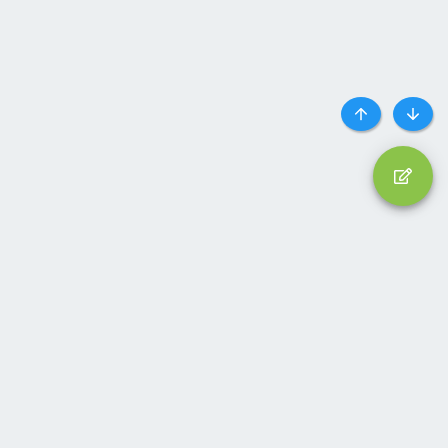
Top
Botto
Liên hệ
Quy định và Nội quy
Privacy policy
Trợ giúp
Trang chủ
R
S
S
®
Community platform by XenForo
© 2010-2024 XenForo Ltd.
Parts of this site powered by
add-ons from DragonByte™
©2011-