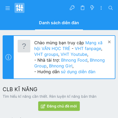
Danh sách diễn đàn
Chào mừng bạn truy cập
Mạng xã
hội VĂN HỌC TRẺ
-
VHT fanpage
,
VHT groups
,
VHT Youtube
,
- Nhà tài trợ:
Bhnong Food
,
Bhnong
Group
,
Bhnong Girl
,
- Hướng dẫn
sử dụng diễn đàn
CLB KĨ NĂNG
Tìm hiểu kĩ năng cần thiết. Rèn luyện kĩ năng bản thân
Đăng chủ đề mới