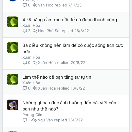
Văn Học
7/11/23
0
4 kỹ năng cần trau dồi để có được thành công
Xuân Hòa
Hoa Phù Sa
26/8/22
2
Ba điều không nên làm để có cuộc sống tích cực
hơn
Xuân Hòa
Xuân Hòa
20/8/22
0
Làm thế nào để bạn tăng sự tự tin
Xuân Hòa
Xuân Hòa
16/8/22
0
Những gì bạn đọc ảnh hưởng đến bài viết của
bạn như thế nào?
Phong Cầm
Ngu Van
26/3/22
1