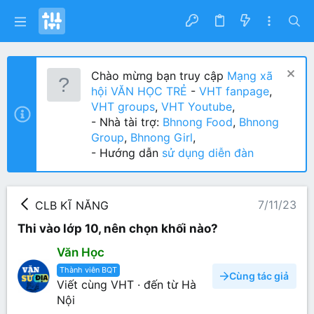
Chào mừng bạn truy cập
Mạng xã
hội VĂN HỌC TRẺ
-
VHT fanpage
,
VHT groups
,
VHT Youtube
,
- Nhà tài trợ:
Bhnong Food
,
Bhnong
Group
,
Bhnong Girl
,
- Hướng dẫn
sử dụng diễn đàn
7/11/23
CLB KĨ NĂNG
Thi vào lớp 10, nên chọn khối nào?
Văn Học
Thành viên BQT
Cùng tác giả
Viết cùng VHT
·
đến từ
Hà
Nội