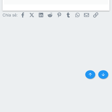
22
Times New Roman
26
Trebuchet MS
Facebook
X (Twitter)
LinkedIn
Reddit
Pinterest
Tumblr
WhatsApp
Email
Link
Chia sẻ:
Verdana
Top
Botto
Liên hệ
Quy định và Nội quy
Privacy policy
Trợ giúp
Trang chủ
R
S