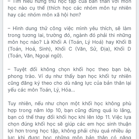
– Tìm hiểu hứng thú học tập của bản thân với môn
học nào cụ thể (thích học các nhóm môn tự nhiên
hay các nhóm môn xã hội hơn?
– Hình dung thử công việc mình yêu thích, sẽ làm
trong tương lai, trường đó, ngành đó phải thi những
môn học nào? Là Khối A (Toán, Lý Hoá) hay Khối B
(Toán, Hoá, Sinh), Khối C (Văn, Sử, Địa), Khối D
(Toán, Văn, Ngoại ngữ).
– Tuyệt đối không chọn khối học theo bạn bè,
phong trào. Ví dụ như thấy bạn học khối tự nhiên
cũng đăng ký theo cho dù năng lực của bản thân lại
yếu các môn Toán, Lý, Hóa…
Tuy nhiên, nếu như chọn một khối học không phù
hợp trong năm lớp 10, bạn cũng đừng quá lo lắng,
bạn có thể thay đổi khối học khi lên lớp 11. Việc lựa
chọn đúng khối học sẽ giúp các em học sinh thuận
lợi hơn trong học tập, không phải chịu quá nhiều áp
lực khi được học những môn bản thân có năng