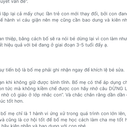
quyết vấn đề".
i lặp lại cả mấy chục lần trẻ con mới thay đổi, bởi con đa
hế hành vi cáu giận nên mẹ cũng cần bao dung và kiên n
an thiệp, bằng cách bố sẽ ra nói bé dừng lại vì con làm nh
ất hiệu quả với bé đang ở giai đoạn 3-5 tuổi đấy ạ.
sự tiến bộ là bố mẹ phải ghi nhận ngay để khích lệ bé sửa.
ạn khi không giữ được bình tĩnh. Bố mẹ có thể áp dụng c
con tức mà không kiềm chế được con hãy nhớ câu DỪNG L
 nhờ cô giáo ở lớp nhắc con”. Và chắc chắn rằng dần dần
úc tốt hơn.
bố mẹ chỉ là 1 hành vi ứng xử trong quá trình con lớn lên
và cũng là cơ hội tốt để bố mẹ học cách làm cha mẹ tốt 
 hãy kiên nhẫn và bao dung với con nhé.