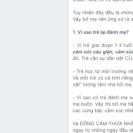
Tuy nhiên đây đều là nhữn
Vậy bố mẹ nên ứng xử ra s
1. Vì sao trẻ lại đánh mẹ?
- Vì trẻ giai đoạn 1-3 tuổ
cảm xúc cáu giận, cảm xúc
đó. Trẻ cần sự dẫn dắt C
- Trẻ học từ môi trường n
Và mỗi trẻ có cá tính riê
vặt” lương tâm nha bố mẹ.
- Vì sao có trẻ đánh mẹ 
mẹ buồn. Vậy thì bố mẹ hã
các cung bậc cảm xúc nhiều
Và ĐỒNG CẢM-THỪA NHẬN từ
ngay từ những ngày đầu n