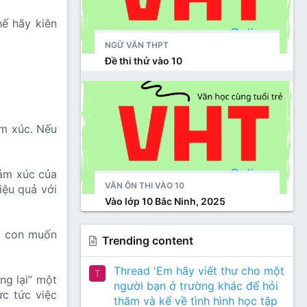
hế hãy kiên
NGỮ VĂN THPT
Đề thi thử vào 10
ảm xúc. Nếu
cảm xúc của
VĂN ÔN THI VÀO 10
iệu quả với
Vào lớp 10 Bắc Ninh, 2025
t con muốn
Trending content
Thread 'Em hãy viết thư cho một
T
ng lại” một
người bạn ở trường khác để hỏi
ực tức việc
thăm và kể về tình hình học tập