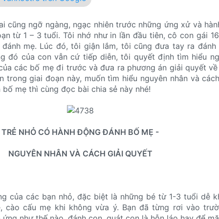
ai cũng ngỡ ngàng, ngạc nhiên trước những ứng xử và hà
ạn từ 1 – 3 tuổi. Tôi nhớ như in lần đầu tiên, cô con gái 1
đánh mẹ. Lúc đó, tôi giận lắm, tôi cũng đưa tay ra đánh
 đó của con vẫn cứ tiếp diễn, tôi quyết định tìm hiểu n
của các bố mẹ đi trước và đưa ra phương án giải quyết v
 trong giai đoạn này, muốn tìm hiểu nguyên nhân và cách
 bố mẹ thì cùng đọc bài chia sẻ này nhé!
TRẺ NHỎ CÓ HÀNH ĐỘNG ĐÁNH BỐ MẸ -
NGUYÊN NHÂN VÀ CÁCH GIẢI QUYẾT
g của các bạn nhỏ, đặc biệt là những bé từ 1-3 tuổi dễ 
, cào cấu mẹ khi không vừa ý. Bạn đã từng rơi vào trư
n ứng như thế nào, đánh con, quát con là hỗn láo hay để m