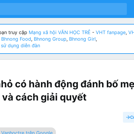
ạn truy cập
Mạng xã hội VĂN HỌC TRẺ
-
VHT fanpage
,
VH
:
Bhnong Food
,
Bhnong Group
,
Bhnong Girl
,
sử dụng diễn đàn
nhỏ có hành động đánh bố mẹ
và cách giải quyết
C
Vanhoctre trên Google