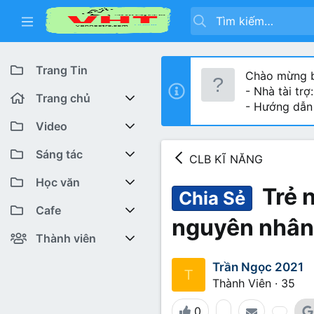
Trang Tin
Chào mừng b
- Nhà tài trợ
Trang chủ
- Hướng dẫn
Diễn đàn
Video
Bài viết mới
Youtube VHT News
Sáng tác
CLB KĨ NĂNG
Có gì mới
Youtube VHT
Cuộc thi viết
Học văn
Trẻ 
Chia Sẻ
Tiktok
Trại sáng tác
Lớp 12
Featured content
Cafe
nguyên nhân 
Liên hệ BTC
Lớp 11
Cafe Văn chương
Bài viết mới
Thành viên
Lớp 10
Văn Khoa
Đăng ký
Bài mới trên hồ sơ
Trần Ngọc 2021
T
Thành Viên
·
35
Lớp 9
Cảm xúc (tâm sự)
Thành viên trực tuyến
0