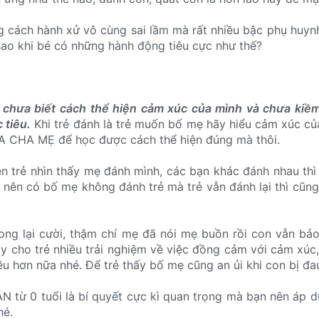
g cách hành xử vô cùng sai lầm mà rất nhiều bậc phụ huyn
ao khi bé có những hành động tiêu cực như thế?
i
chưa biết cách thể hiện cảm xúc của mình và chưa kiề
 tiêu.
Khi trẻ đánh là trẻ muốn bố mẹ hãy hiểu cảm xúc của
ỦA CHA MẸ để học được cách thể hiện đúng mà thôi.
ên trẻ nhìn thấy mẹ đánh mình, các bạn khác đánh nhau thì
ng nên có bố mẹ không đánh trẻ mà trẻ vẫn đánh lại thì cũn
xong lại cười, thậm chí mẹ đã nói mẹ buồn rồi con vẫn b
y cho trẻ nhiều trải nghiệm về việc đồng cảm với cảm xúc,
 hơn nữa nhé. Để trẻ thấy bố mẹ cũng an ủi khi con bị đau,
 0 tuổi là bí quyết cực kì quan trọng mà bạn nên áp d
hé.