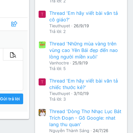
Trả lời: 2
Thread 'Em hãy viết bài văn tả
T
cô giáo?'
Tieuthuyet
26/9/19
Trả lời: 2
Thread 'Những mùa vàng trên
vùng cao Yên Bái đẹp đến nao
lòng người miền xuôi'
m tùy chọn…
Xem trước
Vanhoctre
25/9/19
Trả lời: 5
Thread 'Em hãy viết bài văn tả
T
chiếc thước kẻ?'
Tieuthuyet
3/10/19
Gửi trả lời
Trả lời: 3
Thread 'Dòng Thơ Nhạc Lục Bát
Trích Đoạn - Gõ Google: nhat
lang thu quan'
Nguyễn Thành Sáng
24/7/26