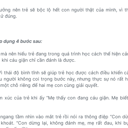
tưởng nên trẻ sẽ bộc lộ hết con người thật của mình, vì t
xử đúng.
p dụng 4 bước sau:
ẻ mà nên hiểu trẻ đang trong quá trình học cách thể hiện c
là khi cáu giận chỉ cần đánh là được.
 thái độ bình tĩnh sẽ giúp trẻ học được cách điều khiển 
u người không coi trọng bước này, nhưng thực sự nó rất h
 một chỗ riêng để hai mẹ con cùng giải quyết.
 xúc của trẻ khi ấy “Mẹ thấy con đang cáu giận. Mẹ biế
 ngang tầm nhìn vào mắt trẻ rồi nói ra thông điệp “Con dừ
khoát. "Con dừng lại, không đánh mẹ, mẹ rất đau, khi b