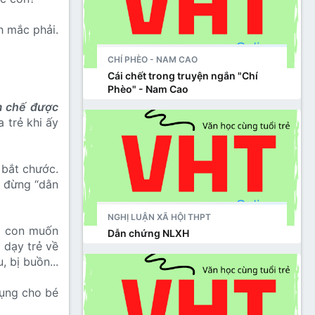
h mắc phải.
CHÍ PHÈO - NAM CAO
Cái chết trong truyện ngắn "Chí
Phèo" - Nam Cao
m chế được
 trẻ khi ấy
 bắt chước.
g đừng “dằn
NGHỊ LUẬN XÃ HỘI THPT
ảo con muốn
Dẫn chứng NLXH
 dạy trẻ về
 bị buồn...
ụng cho bé