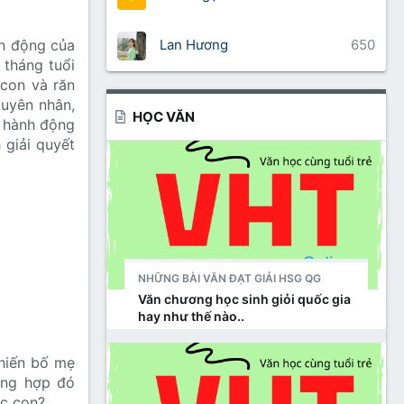
Lan Hương
650
nh động của
6 tháng tuổi
 con và răn
guyên nhân,
HỌC VĂN
ề hành động
 giải quyết
NHỮNG BÀI VĂN ĐẠT GIẢI HSG QG
Văn chương học sinh giỏi quốc gia
hay như thế nào..
khiến bố mẹ
ờng hợp đó
ặc con?