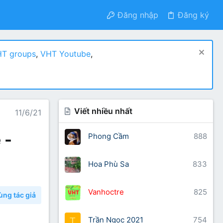
Đăng nhập
Đăng ký
T groups
,
VHT Youtube
,
Viết nhiều nhất
11/6/21
 -
Phong Cầm
888
Hoa Phù Sa
833
Vanhoctre
825
ùng tác giả
Trần Ngọc 2021
754
T