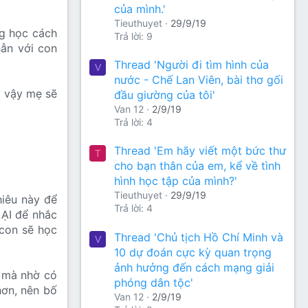
của mình.'
Tieuthuyet
29/9/19
ng học cách
Trả lời: 9
hẫn với con
Thread 'Người đi tìm hình của
V
nước - Chế Lan Viên, bài thơ gối
ư vậy mẹ sẽ
đầu giường của tôi'
Van 12
2/9/19
Trả lời: 4
Thread 'Em hãy viết một bức thư
T
cho bạn thân của em, kể về tình
hình học tập của mình?'
Tieuthuyet
29/9/19
hiêu này để
Trả lời: 4
ẠI để nhắc
 con sẽ học
Thread 'Chủ tịch Hồ Chí Minh và
V
10 dự đoán cực kỳ quan trọng
ảnh hưởng đến cách mạng giải
, mà nhờ có
phóng dân tộc'
hơn, nên bố
Van 12
2/9/19