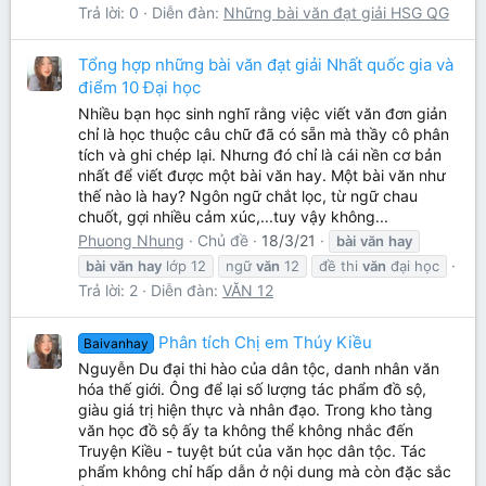
Trả lời: 0
Diễn đàn:
Những bài văn đạt giải HSG QG
Tổng hợp những bài văn đạt giải Nhất quốc gia và
điểm 10 Đại học
Nhiều bạn học sinh nghĩ rằng việc viết văn đơn giản
chỉ là học thuộc câu chữ đã có sẵn mà thầy cô phân
tích và ghi chép lại. Nhưng đó chỉ là cái nền cơ bản
nhất để viết được một bài văn hay. Một bài văn như
thế nào là hay? Ngôn ngữ chắt lọc, từ ngữ chau
chuốt, gợi nhiều cảm xúc,...tuy vậy không...
Phuong Nhung
Chủ đề
18/3/21
bài
văn
hay
bài
văn
hay
lớp 12
ngữ
văn
12
đề thi
văn
đại học
Trả lời: 2
Diễn đàn:
VĂN 12
Phân tích Chị em Thúy Kiều
Baivanhay
Nguyễn Du đại thi hào của dân tộc, danh nhân văn
hóa thế giới. Ông để lại số lượng tác phẩm đồ sộ,
giàu giá trị hiện thực và nhân đạo. Trong kho tàng
văn học đồ sộ ấy ta không thể không nhắc đến
Truyện Kiều - tuyệt bút của văn học dân tộc. Tác
phẩm không chỉ hấp dẫn ở nội dung mà còn đặc sắc