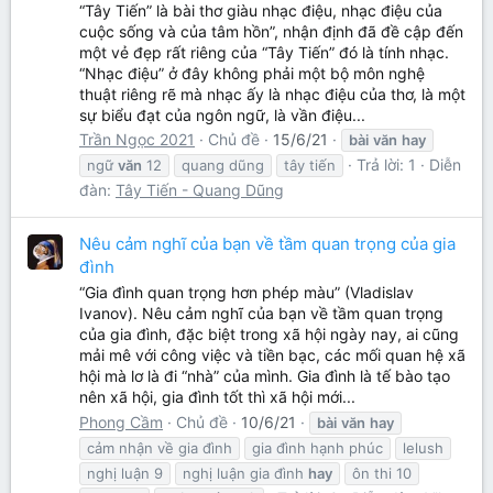
“Tây Tiến” là bài thơ giàu nhạc điệu, nhạc điệu của
cuộc sống và của tâm hồn”, nhận định đã đề cập đến
một vẻ đẹp rất riêng của “Tây Tiến” đó là tính nhạc.
“Nhạc điệu” ở đây không phải một bộ môn nghệ
thuật riêng rẽ mà nhạc ấy là nhạc điệu của thơ, là một
sự biểu đạt của ngôn ngữ, là vần điệu...
Trần Ngọc 2021
Chủ đề
15/6/21
bài
văn
hay
Trả lời: 1
Diễn
ngữ
văn
12
quang dũng
tây tiến
đàn:
Tây Tiến - Quang Dũng
Nêu cảm nghĩ của bạn về tầm quan trọng của gia
đình
“Gia đình quan trọng hơn phép màu” (Vladislav
Ivanov). Nêu cảm nghĩ của bạn về tầm quan trọng
của gia đình, đặc biệt trong xã hội ngày nay, ai cũng
mải mê với công việc và tiền bạc, các mối quan hệ xã
hội mà lơ là đi “nhà” của mình. Gia đình là tế bào tạo
nên xã hội, gia đình tốt thì xã hội mới...
Phong Cầm
Chủ đề
10/6/21
bài
văn
hay
cảm nhận về gia đình
gia đình hạnh phúc
lelush
nghị luận 9
nghị luận gia đình
hay
ôn thi 10