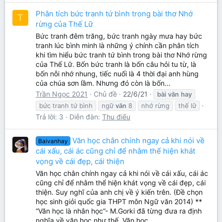
Phân tích bức tranh tứ bình trong bài thơ Nhớ
T
rừng của Thế Lữ
Bức tranh đêm trăng, bức tranh ngày mưa hay bức
tranh lúc bình minh là những ý chính cần phân tích
khi tìm hiểu bức tranh tứ bình trong bài thơ Nhớ rừng
của Thế Lữ. Bốn bức tranh là bốn câu hỏi tu từ, là
bốn nỗi nhớ nhung, tiếc nuối là 4 thời đại anh hùng
của chúa sơn lầm. Nhưng đó còn là bốn...
Trần Ngọc 2021
Chủ đề
22/6/21
bài
văn
hay
bức tranh tứ bình
ngữ
văn
8
nhớ rừng
thế lữ
Trả lời: 3
Diễn đàn:
Thu điếu
Văn học chân chính ngay cả khi nói về
Baivanhay
cái xấu, cái ác cũng chỉ để nhằm thể hiện khát
vọng về cái đẹp, cái thiện
Văn học chân chính ngay cả khi nói về cái xấu, cái ác
cũng chỉ để nhằm thể hiện khát vọng về cái đẹp, cái
thiện. Suy nghĩ của anh chị về ý kiến trên. (Đề chọn
học sinh giỏi quốc gia THPT môn Ngữ văn 2014) **
“Văn học là nhân học”- M.Gorki đã từng đưa ra định
nghĩa về văn học như thế. Văn học...