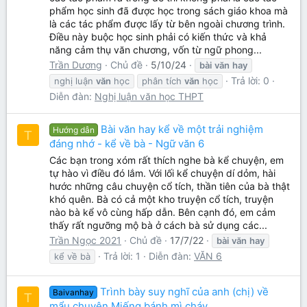
phẩm học sinh đã được học trong sách giáo khoa mà
là các tác phẩm được lấy từ bên ngoài chương trình.
Điều này buộc học sinh phải có kiến thức và khả
năng cảm thụ văn chương, vốn từ ngữ phong...
Trần Dương
Chủ đề
5/10/24
bài
văn
hay
Trả lời: 0
nghị luận
văn
học
phân tích
văn
học
Diễn đàn:
Nghị luận văn học THPT
Bài văn hay kể về một trải nghiệm
Hướng dẫn
T
đáng nhớ - kể về bà - Ngữ văn 6
Các bạn trong xóm rất thích nghe bà kể chuyện, em
tự hào vì điều đó lắm. Với lối kể chuyện dí dỏm, hài
hước những câu chuyện cổ tích, thần tiên của bà thật
khó quên. Bà có cả một kho truyện cổ tích, truyện
nào bà kể vô cùng hấp dẫn. Bên cạnh đó, em cảm
thấy rất ngưỡng mộ bà ở cách bà sử dụng các...
Trần Ngọc 2021
Chủ đề
17/7/22
bài
văn
hay
Trả lời: 1
Diễn đàn:
VĂN 6
kể về bà
Trình bày suy nghĩ của anh (chị) về
Baivanhay
T
mẩu chuyện Miếng bánh mì cháy