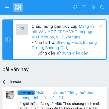
Chào mừng bạn truy cập
Mạng xã
hội VĂN HỌC TRẺ
-
VHT fanpage
,
VHT groups
,
VHT Youtube
,
- Nhà tài trợ:
Bhnong Food
,
Bhnong
Group
,
Bhnong Girl
,
- Hướng dẫn
sử dụng diễn đàn
bài văn hay
Từ khóa
Phân tích bài thơ " Tiếng thu" theo
Baivanhay
chương trình mới - bài số 1
Lời giới thiệu của người viết: Theo chương trình mới,
các tác phẩm ra trong đề thi không phải là các tác