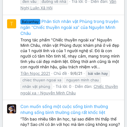
Trả lời: 0
Diễn đàn:
Văn
đen vâu
đường về nhà
Nghị Luận Xã Hội
Phân tích nhân vật Phùng trong truyện
Baivanhay
T
ngắn “Chiếc thuyền ngoài xa” của Nguyễn Minh
Châu
Trong tác phẩm "Chiếc thuyền ngoài xa" Nguyễn
Minh Châu, nhân vật Phùng được khám phá ở vẻ đẹp
của 1 người lính và của 1 người nghệ sĩ. Đó là con
người có tâm hồn tinh tế, nhạy cảm, mang trong mình
tình yêu cái đẹp mãnh liệt. Đồng thời anh cũng là một
con người nhân hậu, giàu trách nhiệm với...
Trần Ngọc 2021
Chủ đề
9/6/21
bài
văn
hay
chiec thuyen ngoai xa
nguyen minh chau
Trả lời: 0
Diễn đàn:
Chiếc thuyền
nhân vật phùng
ngoài xa - Nguyễn Minh Châu
Con muốn sống một cuộc sống bình thường
nhưng sống bình thường cũng rất khốc liệt
“Tốn bao nhiêu tiền ăn học, tại sao điểm thi thấp thế
này? Sao chỉ có ăn với học mà làm cũng không xong?