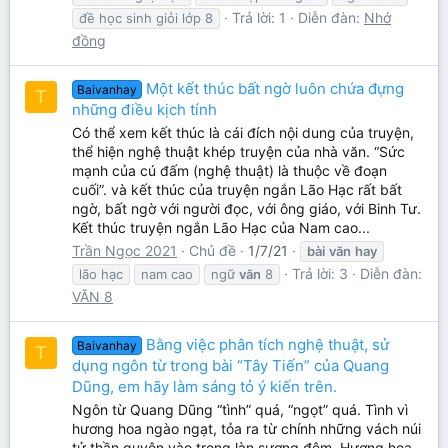
Trả lời: 1
Diễn đàn:
Nhớ
đề học sinh giỏi lớp 8
đồng
Một kết thúc bất ngờ luôn chứa đựng
Baivanhay
T
những điều kịch tính
Có thể xem kết thúc là cái đích nội dung của truyện,
thể hiện nghệ thuật khép truyện của nhà văn. “Sức
mạnh của cú đấm (nghệ thuật) là thuộc về đoạn
cuối”. và kết thúc của truyện ngắn Lão Hạc rất bất
ngờ, bất ngờ với người đọc, với ông giáo, với Binh Tư.
Kết thúc truyện ngắn Lão Hạc của Nam cao...
Trần Ngọc 2021
Chủ đề
1/7/21
bài
văn
hay
Trả lời: 3
Diễn đàn:
lão hạc
nam cao
ngữ
văn
8
VĂN 8
Bằng việc phân tích nghệ thuật, sử
Baivanhay
T
dụng ngôn từ trong bài “Tây Tiến” của Quang
Dũng, em hãy làm sáng tỏ ý kiến trên.
Ngôn từ Quang Dũng “tình” quá, “ngọt” quá. Tình vì
hương hoa ngào ngạt, tỏa ra từ chính những vách núi
tử thần quyện vào trong làn sương đêm. Hương hoa