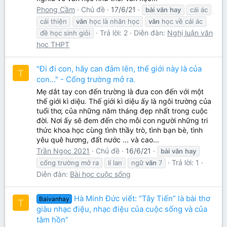
Phong Cầm
Chủ đề
17/6/21
bài
văn
hay
cái ác
cái thiện
văn
học là nhân học
văn
học về cái ác
Trả lời: 2
Diễn đàn:
Nghị luận văn
đề học sinh giỏi
học THPT
"Đi đi con, hãy can đảm lên, thế giới này là của
T
con..." - Cổng trường mở ra.
Mẹ dắt tay con đến trường là đưa con đến với một
thế giới kì diệu. Thế giới kì diệu ấy là ngôi trường của
tuổi thơ, của những năm tháng đẹp nhất trong cuộc
đời. Nơi ấy sẽ đem đến cho mỗi con người những tri
thức khoa học cùng tình thầy trò, tình bạn bè, tình
yêu quê hương, đất nước ... và cao...
Trần Ngọc 2021
Chủ đề
16/6/21
bài
văn
hay
Trả lời: 1
cổng trường mở ra
lí lan
ngữ
văn
7
Diễn đàn:
Bài học cuộc sống
Hà Minh Đức viết: “Tây Tiến” là bài thơ
Baivanhay
T
giàu nhạc điệu, nhạc điệu của cuộc sống và của
tâm hồn”