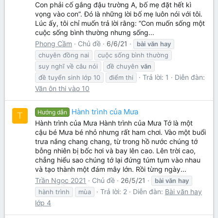
Con phải cố gắng đậu trường A, bố mẹ đặt hết kì
vọng vào con”. Đó là những lời bố mẹ luôn nói với tôi.
Lúc ấy, tôi chỉ muốn trả lời rằng: “Con muốn sống một
cuộc sống bình thường nhưng sống...
Phong Cầm
Chủ đề
6/6/21
bài
văn
hay
chuyên đồng nai
cuộc sống bình thường
suy nghĩ về câu nói
đề chuyên
văn
Trả lời: 1
Diễn đàn:
đề tuyển sinh lớp 10
điểm thi
Văn ôn thi vào 10
Hành trình của Mưa
Hướng dẫn
T
Hành trình của Mưa Hành trình của Mưa Tớ là một
cậu bé Mưa bé nhỏ nhưng rất ham chơi. Vào một buổi
trưa nắng chang chang, từ trong hồ nước chúng tớ
bỗng nhiên bị bốc hơi và bay lên cao. Lên trời cao,
chẳng hiểu sao chúng tớ lại đứng túm tụm vào nhau
và tạo thành một đám mây lớn. Rồi từng ngày...
Trần Ngọc 2021
Chủ đề
26/5/21
bài
văn
hay
Trả lời: 2
Diễn đàn:
Bài văn hay
hành trình
mùa
lớp 4