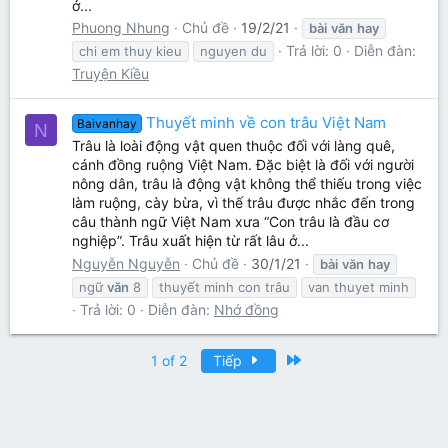
ở...
Phuong Nhung
Chủ đề
19/2/21
bài
văn
hay
Trả lời: 0
Diễn đàn:
chi em thuy kieu
nguyen du
Truyện Kiều
Thuyết minh về con trâu Việt Nam
Baivanhay
N
Trâu là loài động vật quen thuộc đối với làng quê,
cánh đồng ruộng Việt Nam. Đặc biệt là đối với người
nông dân, trâu là động vật không thể thiếu trong việc
làm ruộng, cày bừa, vì thế trâu được nhắc đến trong
câu thành ngữ Việt Nam xưa “Con trâu là đầu cơ
nghiệp”. Trâu xuất hiện từ rất lâu ở...
Nguyễn Nguyễn
Chủ đề
30/1/21
bài
văn
hay
ngữ
văn
8
thuyết minh con trâu
van thuyet minh
Trả lời: 0
Diễn đàn:
Nhớ đồng
Last
1 of 2
Tiếp