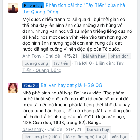
Phân tích bài thơ "Tây Tiến" của nhà
Baivanhay
thơ Quang Dũng
Mọi cuộc chiến tranh rồi sẽ qua đi, bụi thời gian có
thể phủ dày lên hình ảnh của những anh hùng vô
danh, nhưng văn học với sứ mệnh thiêng liêng của nó
đã khắc họa một cách vĩnh viễn vào tâm hồn người
đọc hình ảnh những người con anh hùng của đất
nước đã ngã xuống vì nền độc lập của Tổ quốc...
Anh Tony
Chủ đề
4/5/21
bài
văn
hay
phan tich
Trả lời: 0
Diễn đàn:
Tây
quang dũng
tây tiến
Tiến - Quang Dũng
Bài văn hay đạt giải HSG QG
Chia Sẻ
Nhà phê bình người Nga Belinxky viết: “Tác phẩm
nghệ thuật sẽ chết nếu nó miêu tả cuộc sống chỉ để
miêu tả, nếu nó không phải là tiếng thét khổ đau hay
lời ca tụng hân hoan, nếu nó không đặt ra những câu
hỏi hoặc trả lời những câu hỏi đó” (Lí luận văn học,
NXB Giáo dục, 1993, trang 62). Bằng...
baivanhay
Chủ đề
21/4/21
bài
văn
hay
làm sáng tỏ ý kiến
tác phẩm nghệ thuật
văn
học