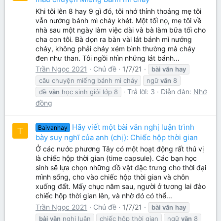
Khi tôi lên 8 hay 9 gì đó, tôi nhớ thỉnh thoảng mẹ tôi
vẫn nướng bánh mì cháy khét. Một tối nọ, mẹ tôi về
nhà sau một ngày làm việc dài và bà làm bữa tối cho
cha con tôi. Bà dọn ra bàn vài lát bánh mì nướng
cháy, không phải cháy xém bình thường mà cháy
đen như than. Tôi ngồi nhìn những lát bánh...
Trần Ngọc 2021
Chủ đề
1/7/21
bài
văn
hay
câu chuyện miếng bánh mì cháy
ngữ
văn
8
Trả lời: 3
Diễn đàn:
Nhớ
đề
văn
học sinh giỏi lớp 8
đồng
Hãy viết một bài văn nghị luận trình
Baivanhay
T
bày suy nghĩ của anh (chị): Chiếc hộp thời gian
Ở các nước phương Tây có một hoạt động rất thú vị
là chiếc hộp thời gian (time capsule). Các bạn học
sinh sẽ lựa chọn những đồ vật đặc trưng cho thời đại
mình sống, cho vào chiếc hộp thời gian và chôn
xuống đất. Mấy chục năm sau, người ở tương lai đào
chiếc hộp thời gian lên, và nhờ đó có thể...
Trần Ngọc 2021
Chủ đề
1/7/21
bài
văn
hay
bài
văn
nghị luận
chiếc hộp thời gian
ngữ
văn
8