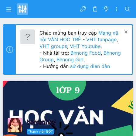
Chào mừng bạn truy cập
Mạng xã
hội VĂN HỌC TRẺ
-
VHT fanpage
,
VHT groups
,
VHT Youtube
,
- Nhà tài trợ:
Bhnong Food
,
Bhnong
Group
,
Bhnong Girl
,
- Hướng dẫn
sử dụng diễn đàn
baivanhay
Thành viên BQT