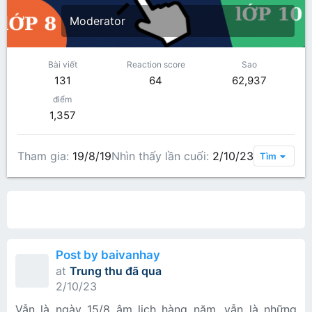
Moderator
Bài viết
Reaction score
Sao
131
64
62,937
điểm
1,357
Tham gia
19/8/19
Nhìn thấy lần cuối
2/10/23
Tìm
All content
Bài viết trên hồ sơ
Các bài viết
Gi
Post by baivanhay
at
Trung thu đã qua
2/10/23
Vẫn là ngày 15/8 âm lịch hàng năm, vẫn là những