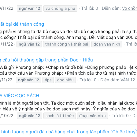
/11/22
Trả lời: 0
Diễn đàn:
Vợ chồn
ngữ
văn
12
vợ chồng a phủ
ất bại để thành công
g phải vì chúng ta đã bỏ cuộc và đôi khi bỏ cuộc không phải là sự th
c sống? Thất bại để thành công. Ảnh mạng. Đề: Viết đoạn văn 200 ch
/11/22
Trả lờ
ngữ
văn
12
thành công và thất bại
đoạn
văn
nlxh
 câu hỏi thường gặp trong phần Đọc - Hiểu
 A là gì? Phương pháp: +Chép ra từ đề bài +Dùng phương pháp liệt kê
câu thơ/ câu văn Phương pháp: +Phân tích câu thơ từ mặt hình thức 
/11/22
Trả lời: 0
Diễn đàn:
VĂN 12
ngữ
văn
12
tips
đọc hiểu
A VIỆC ĐỌC SÁCH
ính là một người bạn tốt. Ta đọc một cuốn sách, điều nhận lại được k
m hiểu về ý nghĩa của việc đọc sách mỗi ngày. Ý nghĩa của việc đọc 
/10/22
Trả lời: 0
Di
ngữ
văn
12
sách là tri thức
đoạn
văn
nlxh
h hình tượng người đàn bà hàng chài trong tác phẩm "Chiếc thu