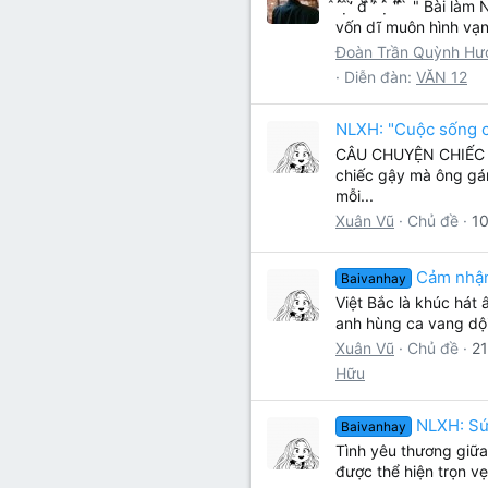
̂ ́ ̂ ̣̂ ̛̛̀ đ̀ ̀ ̛̉ ̀ ́
vốn dĩ muôn hình vạn 
Đoàn Trần Quỳnh Hư
Diễn đàn:
VĂN 12
NLXH: "Cuộc sống c
CÂU CHUYỆN CHIẾC BÌN
chiếc gậy mà ông gán
mỗi...
Xuân Vũ
Chủ đề
10
Cảm nhận
Baivanhay
Việt Bắc là khúc hát
anh hùng ca vang dội,
Xuân Vũ
Chủ đề
21
Hữu
NLXH: Sứ
Baivanhay
Tình yêu thương giữa
được thể hiện trọn v