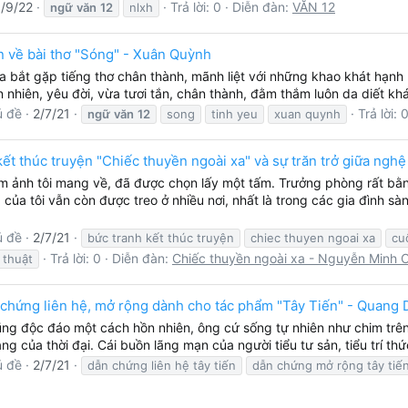
/9/22
Trả lời: 0
Diễn đàn:
VĂN 12
ngữ
văn
12
nlxh
 về bài thơ "Sóng" - Xuân Quỳnh
ta bắt gặp tiếng thơ chân thành, mãnh liệt với những khao khát hạn
nhiên, yêu đời, vừa tươi tắn, chân thành, đằm thắm luôn da diết khá
ủ đề
2/7/21
Trả lời: 
ngữ
văn
12
song
tinh yeu
xuan quynh
ết thúc truyện "Chiếc thuyền ngoài xa" và sự trăn trở giữa ng
 ảnh tôi mang về, đã được chọn lấy một tấm. Trưởng phòng rất bằn
của tôi vẫn còn được treo ở nhiều nơi, nhất là trong các gia đình sà
ủ đề
2/7/21
bức tranh kết thúc truyện
chiec thuyen ngoai xa
cu
Trả lời: 0
Diễn đàn:
Chiếc thuyền ngoài xa - Nguyễn Minh 
 thuật
 chứng liên hệ, mở rộng dành cho tác phẩm "Tây Tiến" - Quang
ng độc đáo một cách hồn nhiên, ông cứ sống tự nhiên như chim trên t
ráng của thời đại. Cái buồn lãng mạn của người tiểu tư sản, tiểu trí t
ủ đề
2/7/21
dẫn chứng liên hệ tây tiến
dẫn chứng mở rộng tây tiế