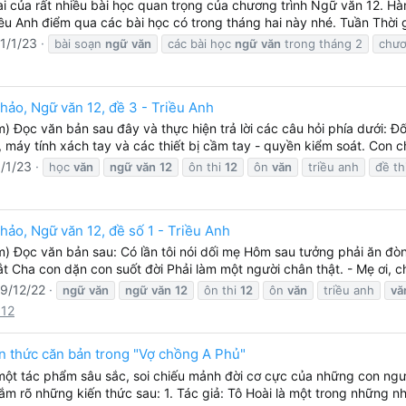
i của rất nhiều bài học quan trọng của chương trình Ngữ văn 12. Hàng
ều Anh điểm qua các bài học có trong tháng hai này nhé. Tuần Thời g
1/1/23
bài soạn
ngữ
văn
các bài học
ngữ
văn
trong tháng 2
chươ
khảo, Ngữ văn 12, đề 3 - Triều Anh
) Đọc văn bản sau đây và thực hiện trả lời các câu hỏi phía dưới: Đ
n, máy tính xách tay và các thiết bị cầm tay - quyền kiểm soát. Con ch
/1/23
học
văn
ngữ
văn
12
ôn thi
12
ôn
văn
triều anh
đề th
hảo, Ngữ văn 12, đề số 1 - Triều Anh
m) Đọc văn bản sau: Có lần tôi nói dối mẹ Hôm sau tưởng phải ăn đòn
t Cha con dặn con suốt đời Phải làm một người chân thật. - Mẹ ơi, châ
9/12/22
ngữ
văn
ngữ
văn
12
ôn thi
12
ôn
văn
triều anh
vă
 12
n thức căn bản trong "Vợ chồng A Phủ"
một tác phẩm sâu sắc, soi chiếu mảnh đời cơ cực của những con ngườ
m rõ những kiến thức sau: 1. Tác giả: Tô Hoài là một trong những n