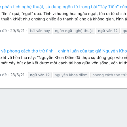
 phân tích nghệ thuật, sử dụng ngôn từ trong bài “Tây Tiến” của
ình” quá, “ngọt” quá. Tình vì hương hoa ngào ngạt, tỏa ra từ chí
 thuần khiết như choàng chiếc áo thanh tú cho cả không gian, hình 
ủ đề
29/6/21
bài
văn
hay
ngôn
ngữ
nghệ thuật
ngữ
văn
12
qu
 về phong cách thơ trữ tình – chính luận của tác giả Nguyễn Kh
xét về hồn thơ này: “Nguyễn Khoa Điềm đã thực sự đóng góp vào nền 
nh, một cây bút gắn kết được một cách tài hoa giữa vốn sống, vốn tr
ủ đề
28/6/21
ngữ
văn
12
nguyễn khoa điềm
phong cách thơ trữ t