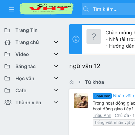
Trang Tin
Chào mừng b
- Nhà tài trợ
Trang chủ
- Hướng dẫn
Diễn đàn
Video
ngữ văn 12
Bài viết mới
Youtube VHT News
Sáng tác
Có gì mới
Youtube VHT
Cuộc thi viết
Học văn
Từ khóa
Tiktok
Trại sáng tác
Lớp 12
Featured content
Cafe
Nhân vật g
Soạn văn
Liên hệ BTC
Lớp 11
Cafe Văn chương
Bài viết mới
Thành viên
Trong hoạt động giao
hoạt động giao tiếp? 
Lớp 10
Văn Khoa
Đăng ký
Bài mới trên hồ sơ
Triều Anh
Chủ đề
1
tiếng việt nhân vật gi
Lớp 9
Cảm xúc (tâm sự)
Thành viên trực tuyến