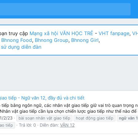
ạn truy cập
Mạng xã hội VĂN HỌC TRẺ
-
VHT fanpage
,
VH
:
Bhnong Food
,
Bhnong Group
,
Bhnong Girl
,
sử dụng diễn đàn
iao tiếp - Ngữ văn 12, đầy đủ và chi tiết
 tiếp bằng ngôn ngữ, các nhân vật giao tiếp giữ vai trò quan trọng 
Nhân vật giao tiếp cần lựa chọn chiến lược giao tiếp như thế nào để
1/2/23
bài soạn nhân vật giao tiếp
hoạt động giao tiếp
ngữ
văn
1
Trả lời: 0
Diễn đàn:
VĂN 12
ao tiếp