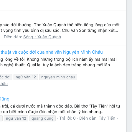
h phúc đời thường. Thơ Xuân Quỳnh thể hiện tiếng lòng của một
t vọng tình yêu bình dị sâu sắc. Chu Văn Sơn từng nhận xét...
0
Diễn đàn:
Sóng - Xuân Quỳnh
hệ thuật và cuộc đời của nhà văn Nguyễn Minh Châu
g lòng về tôi. Không những trong bộ lịch năm ấy mà mãi mãi
nh nghệ thuật. Quái lạ, tuy là ảnh đen trắng nhưng mỗi lần
ộc đời
ngữ
văn
12
nguyen minh chau
Châu
 Dũng
rời, cá dưới nước mà thành độc đáo. Bài thơ “Tây Tiến” hội tụ
hức do biết mình được đón nhận một chân lý lớn nhưng...
Trả lời: 0
Diễn đàn:
Tây Tiến -
n
ngữ
văn
12
quang dũng