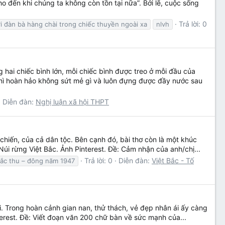
chúng ta cho đến khi chúng ta không còn tồn tại nữa”. Bởi lẽ, cuộc sống
Trả lời: 0
i đàn bà hàng chài trong chiếc thuyền ngoài xa
nlvh
i chiếc bình lớn, mỗi chiếc bình được treo ở mỗi đầu của
i thì hoàn hảo không sứt mẻ gì và luôn đựng được đầy nước sau
Diễn đàn:
Nghị luận xã hội THPT
hiến, của cả dân tộc. Bên cạnh đó, bài thơ còn là một khúc
 Núi rừng Việt Bắc. Ảnh Pinterest. Đề: Cảm nhận của anh/chị...
Trả lời: 0
Diễn đàn:
Việt Bắc - Tố
bắc thu – đông năm 1947
i. Trong hoàn cảnh gian nan, thử thách, vẻ đẹp nhân ái ấy càng
erest. Đề: Viết đoạn văn 200 chữ bàn về sức mạnh của...