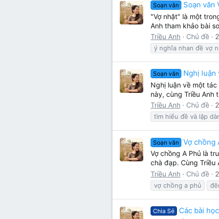
Soạn văn V
Lớp 8
Thời để nhớ
Bài mới trên hồ sơ
Soạn văn
"Vợ nhặt" là một tro
Lớp 7
Mùa yêu đầu
Tìm trong hồ sơ cá nhân
Anh tham khảo bài soạ
Triều Anh
Chủ đề
2
Lớp 6
Thời áo trắng (Nữ sinh)
ý nghĩa nhan đề vợ n
Văn học 5
Đời sống
Nghị luận 
Soạn văn
Văn học 4
Nghị luận về một tác
Văn hoá
này, cùng Triều Anh t
Văn học 3
Triều Anh
Chủ đề
2
Ngoại ngữ
tìm hiểu đề và lập dà
Văn học 2
Giáo viên
Vợ chồng A
Soạn văn
Vợ chồng A Phủ là tr
chà đạp. Cùng Triều 
Triều Anh
Chủ đề
2
vợ chồng a phủ
đê
Các bài học
Chia Sẻ