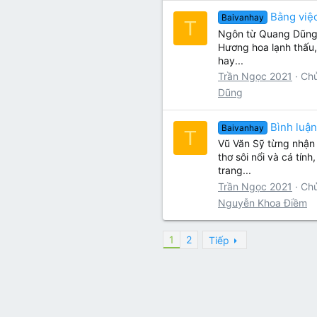
Bằng việc
Baivanhay
T
Ngôn từ Quang Dũng “t
Hương hoa lạnh thấu,
hay...
Trần Ngọc 2021
Ch
Dũng
Bình luận
Baivanhay
T
Vũ Văn Sỹ từng nhận 
thơ sôi nổi và cá tí
trang...
Trần Ngọc 2021
Ch
Nguyễn Khoa Điềm
1
2
Tiếp