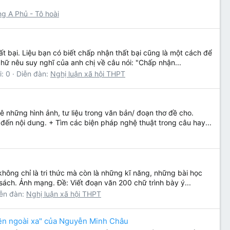
g A Phủ - Tô hoài
ất bại. Liệu bạn có biết chấp nhận thất bại cũng là một cách để
ữ nêu suy nghĩ của anh chị về câu nói: "Chấp nhận...
i: 0
Diễn đàn:
Nghị luận xã hội THPT
 những hình ảnh, tư liệu trong văn bản/ đoạn thơ đề cho.
đến nội dung. + Tìm các biện pháp nghệ thuật trong câu hay...
hông chỉ là tri thức mà còn là những kĩ năng, những bài học
sách. Ảnh mạng. Đề: Viết đoạn văn 200 chữ trình bày ý...
ễn đàn:
Nghị luận xã hội THPT
yền ngoài xa" của Nguyễn Minh Châu