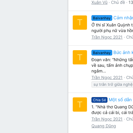
Xuân Vũ
Chủ đề
13
Cảm nhận
Baivanhay
T
Ở thi sĩ Xuân Quỳnh 
người phụ nữ vừa hồn 
Trần Ngọc 2021
Ch
Bức ảnh k
Baivanhay
T
Đoạn văn: “Những tấm
về sau, tấm ảnh chụp 
ngắm...
Trần Ngọc 2021
Ch
sự trắn trở giữa nghệ
Một số dẫn
Chia Sẻ
T
1. "Nhà thơ Quang Dũ
được cả cái bi, cái t
Trần Ngọc 2021
Ch
Quang Dũng