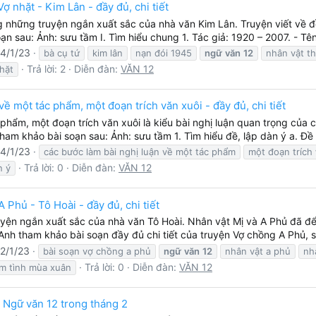
ợ nhặt - Kim Lân - đầy đủ, chi tiết
ng những truyện ngắn xuất sắc của nhà văn Kim Lân. Truyện viết về 
n sau: Ảnh: sưu tầm I. Tìm hiểu chung 1. Tác giả: 1920 – 2007. - Tên
4/1/23
bà cụ tứ
kim lân
nạn đói 1945
ngữ
văn
12
nhân vật th
Trả lời: 2
Diễn đàn:
VĂN 12
hặt
về một tác phẩm, một đoạn trích văn xuôi - đầy đủ, chi tiết
 phẩm, một đoạn trích văn xuôi là kiểu bài nghị luận quan trọng của
ham khảo bài soạn sau: Ảnh: sưu tầm 1. Tìm hiểu đề, lập dàn ý a. Đề
4/1/23
các bước làm bài nghị luận về một tác phẩm
một đoạn trích
Trả lời: 0
Diễn đàn:
VĂN 12
n ý
 Phủ - Tô Hoài - đầy đủ, chi tiết
uyện ngắn xuất sắc của nhà văn Tô Hoài. Nhân vật Mị và A Phủ đã để 
Anh tham khảo bài soạn đầy đủ chi tiết của truyện Vợ chồng A Phủ, s
2/1/23
bài soạn vợ chồng a phủ
ngữ
văn
12
nhân vật a phủ
nh
Trả lời: 0
Diễn đàn:
VĂN 12
m tình mùa xuân
 Ngữ văn 12 trong tháng 2