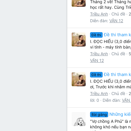
Tháng 2 về! Tháng ha
học rất hay. Cùng Tri
Triều Anh
Chủ đề
2
Diễn đàn:
VĂN 12
Đề thi tham 
Đề thi
I. ĐỌC HIỂU (3,0 điểm
vi tính - máy tính bà
Triều Anh
Chủ đề
5
VĂN 12
Đề thi tham k
Đề thi
I. ĐỌC HIỂU (3,0 điể
ơi, Trước khi nhắm mắ
Triều Anh
Chủ đề
2
lời: 0
Diễn đàn:
VĂN
Những kiế
Bài giảng
"Vợ chồng A Phủ" là 
không khó nếu bạn nắ