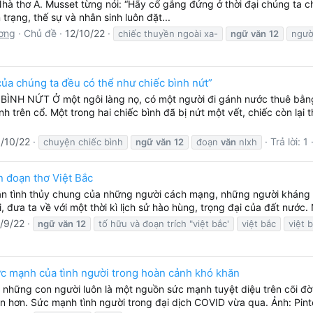
 ̣̂ "̂́ ̂̀ ̀ " Bài làm Nhà thơ A. Musset từng nói: “Hãy cố gắng đứng ở thời đại 
trạng, thế sự và nhân sinh luôn đặt...
ơng
Chủ đề
12/10/22
chiếc thuyền ngoài xa-
ngữ
văn
12
ngườ
ủa chúng ta đều có thể như chiếc bình nứt”
H NỨT Ở một ngôi làng nọ, có một người đi gánh nước thuê bằng ha
h trên cổ. Một trong hai chiếc bình đã bị nứt một vết, chiếc còn lạ
/10/22
Trả lời: 1
chuyện chiếc bình
ngữ
văn
12
đoạn
văn
nlxh
 đoạn thơ Việt Bắc
 ân tình thủy chung của những người cách mạng, những người kháng c
 đưa ta về với một thời kì lịch sử hào hùng, trọng đại của đất nước.
/9/22
ngữ
văn
12
tố hữu và đoạn trích "việt bắc'
việt bắc
việt 
c mạnh của tình người trong hoàn cảnh khó khăn
 những con người luôn là một nguồn sức mạnh tuyệt diệu trên cõi đờ
ẹn hơn. Sức mạnh tình người trong đại dịch COVID vừa qua. Ảnh: Pint