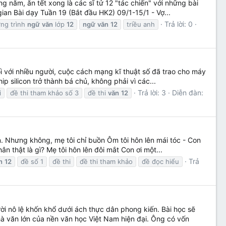
 năm, ăn tết xong là các sĩ tử 12 "tác chiến" với những bài
ian Bài dạy Tuần 19 (Bắt đầu HK2) 09/1-15/1 - Vợ...
Trả lời: 0
ng trình
ngữ
văn
lớp
12
ngữ
văn
12
triều anh
ối với nhiều người, cuộc cách mạng kĩ thuật số đã trao cho máy
ip silicon trở thành bá chủ, không phải vì các...
Trả lời: 3
Diễn đàn:
i
đề thi tham khảo số 3
đề thi
văn
12
. Nhưng không, mẹ tôi chỉ buồn Ôm tôi hôn lên mái tóc - Con
n thật là gì? Mẹ tôi hôn lên đôi mắt Con ơi một...
Trả
n
12
đề số 1
đề thi
đề thi tham khảo
đề đọc hiểu
i nô lệ khốn khổ dưới ách thực dân phong kiến. Bài học sẽ
hà văn lớn của nền văn học Việt Nam hiện đại. Ông có vốn