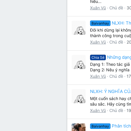
hiểu...
Xuân Vũ
Chủ đề
30
NLXH: Th
Baivanhay
Đôi khi dừng lại khôn
thành công trong cuộ
Xuân Vũ
Chủ đề
20
Những dạng
Chia Sẻ
Dạng 1: Theo tác giả
Dạng 2: Nêu ý nghĩa 
Xuân Vũ
Chủ đề
17
NLXH: Ý NGHĨA CỦ
Một cuốn sách hay ch
sâu sắc. Hãy cùng tì
Xuân Vũ
Chủ đề
19
Phân tíc
Baivanhay