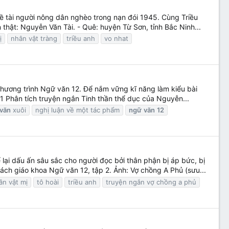
đề tài người nông dân nghèo trong nạn đói 1945. Cùng Triều
 thật: Nguyễn Văn Tài. - Quê: huyện Từ Sơn, tỉnh Bắc Ninh...
ị
nhân vật tràng
triều anh
vo nhat
 chương trình Ngữ văn 12. Để nắm vững kĩ năng làm kiểu bài
 1 Phân tích truyện ngắn Tinh thần thể dục của Nguyễn...
văn
xuôi
nghị luận về một tác phẩm
ngữ
văn
12
lại dấu ấn sâu sắc cho người đọc bởi thân phận bị áp bức, bị
ách giáo khoa Ngữ văn 12, tập 2. Ảnh: Vợ chồng A Phủ (sưu...
ân vật mị
tô hoài
triều anh
truyện ngắn vợ chồng a phủ