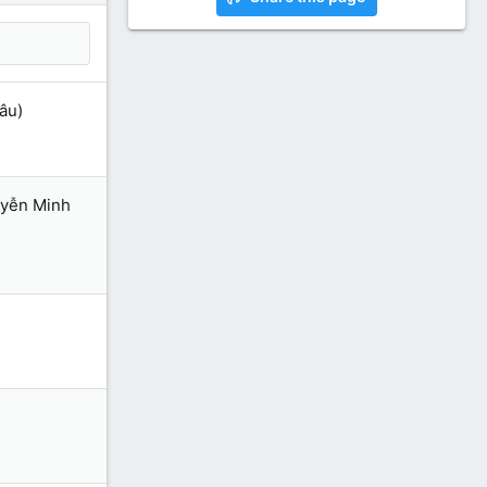
âu)
uyễn Minh