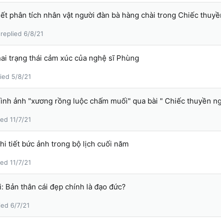
tiết phân tích nhân vật người đàn bà hàng chài trong Chiếc thuyề
6/8/21
hai trạng thái cảm xúc của nghệ sĩ Phùng
5/8/21
hình ảnh "xương rồng luộc chấm muối" qua bài " Chiếc thuyền ng
11/7/21
hi tiết bức ảnh trong bộ lịch cuối năm
11/7/21
ói: Bản thân cái đẹp chính là đạo đức?
6/7/21