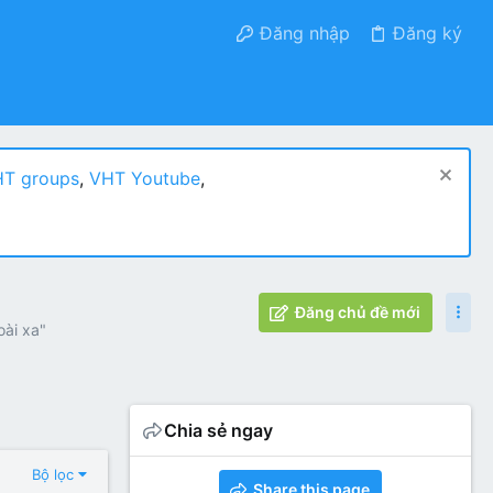
Đăng nhập
Đăng ký
T groups
,
VHT Youtube
,
Đăng chủ đề mới
oài xa"
Chia sẻ ngay
Bộ lọc
Share this page