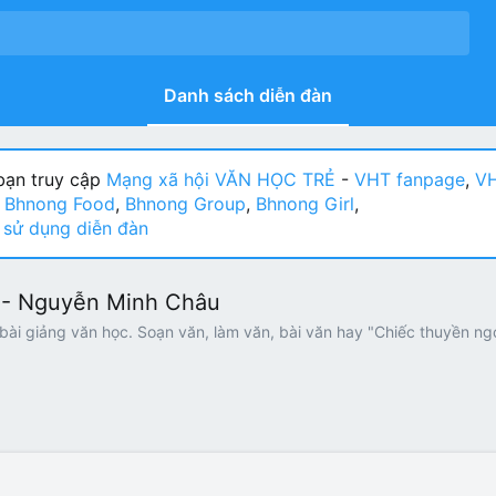
Danh sách diễn đàn
ạn truy cập
Mạng xã hội VĂN HỌC TRẺ
-
VHT fanpage
,
VH
:
Bhnong Food
,
Bhnong Group
,
Bhnong Girl
,
sử dụng diễn đàn
a - Nguyễn Minh Châu
bài giảng văn học. Soạn văn, làm văn, bài văn hay "Chiếc thuyền ng
2