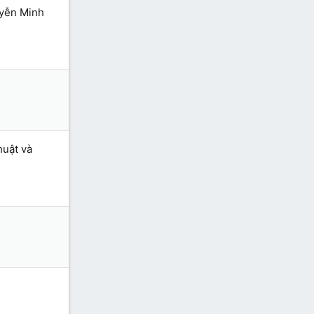
uyễn Minh
huật và