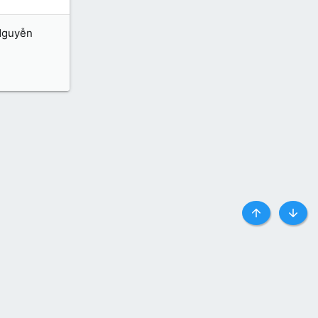
 Nguyễn
Top
Botto
y định và Nội quy
Privacy policy
Trợ giúp
Trang chủ
R