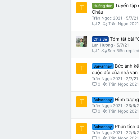
Tuyển tập 
Hướng dẫn
T
Châu
Trần Ngọc 2021
5/7/21
Trần Ngọc 2021
2
Tóm tắt bài 
Chia Sẻ
Lan Hương
5/7/21
Sen Biển
1
Bức ảnh kế
Baivanhay
T
cuộc đời của nhà vă
Trần Ngọc 2021
2/7/21
Trần Ngọc 2021
0
Hình tượng
Baivanhay
T
Trần Ngọc 2021
23/6/2
Trần Ngọc 2021
0
Phân tích 
Baivanhay
T
Trần Ngọc 2021
22/6/2
Trần Ngọc 2021
0