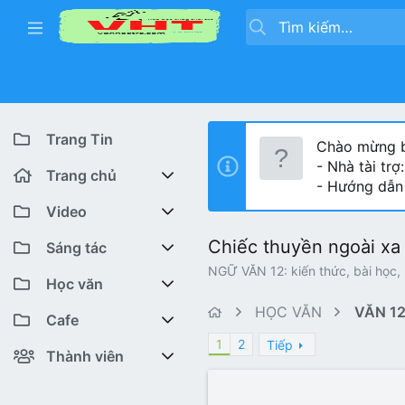
Trang Tin
Chào mừng b
- Nhà tài trợ
Trang chủ
- Hướng dẫn
Diễn đàn
Video
Chiếc thuyền ngoài x
Bài viết mới
Youtube VHT News
Sáng tác
NGỮ VĂN 12: kiến thức, bài học, 
Có gì mới
Youtube VHT
Cuộc thi viết
Học văn
HỌC VĂN
VĂN 1
Tiktok
Trại sáng tác
Lớp 12
Featured content
Cafe
1
2
Tiếp
Liên hệ BTC
Lớp 11
Cafe Văn chương
Bài viết mới
Thành viên
Lớp 10
Văn Khoa
Đăng ký
Bài mới trên hồ sơ