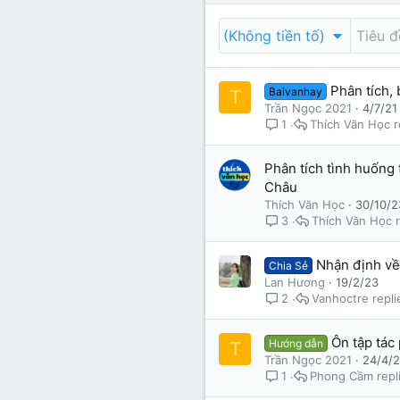
Lớp 9
Cảm xúc (tâm sự)
Thành viên trực tuyến
(Không tiền tố)
Lớp 8
Thời để nhớ
Bài mới trên hồ sơ
Phân tích,
Baivanhay
Lớp 7
Mùa yêu đầu
Tìm trong hồ sơ cá nhân
T
Trần Ngọc 2021
4/7/21
Thích Văn Học
1
Lớp 6
Thời áo trắng (Nữ sinh)
Văn học 5
Phân tích tình huống
Đời sống
Châu
Văn học 4
Thích Văn Học
30/10/2
Văn hoá
Thích Văn Học
3
Văn học 3
Ngoại ngữ
Nhận định về
Chia Sẻ
Văn học 2
Lan Hương
19/2/23
Vanhoctre
2
Giáo viên
Ôn tập tác
Hướng dẫn
T
Trần Ngọc 2021
24/4/
Phong Cầm
1