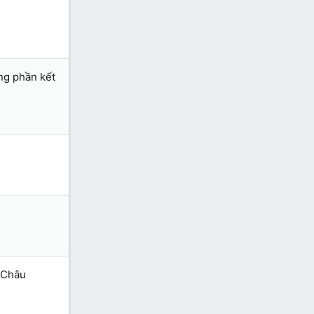
ng phần kết
h Châu