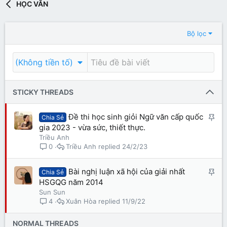
HỌC VĂN
Bộ lọc
(Không tiền tố)
STICKY THREADS
G
Đề thi học sinh giỏi Ngữ văn cấp quốc
Chia Sẻ
gia 2023 - vừa sức, thiết thực.
h
Triều Anh
i
Triều Anh
24/2/23
0
m
l
G
Bài nghị luận xã hội của giải nhất
ạ
Chia Sẻ
HSGQG năm 2014
h
i
Sun Sun
i
Xuân Hòa
11/9/22
4
m
l
NORMAL THREADS