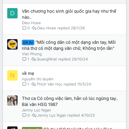
ạ
i
Văn chương học sinh giỏi quốc gia hay như thế
D
nào..
Dieu Hoee
Dieu Hoee
28/1/26
0
''Mỗi công dân có một dạng vân tay, Mỗi
Đề thi
nhà thơ có một dạng vân chữ, Không trộn lẫn''
Viet Phong
QuangNhat
29/10/24
1
về mẹ
N
nguyễn thị duyên
Thích Văn Học
15/5/24
1
Thơ ca Có công việc làm, hẳn có lúc ngừng tay..
Bài văn HSG 1987
Jenny Lục Ngạn
Jenny Lục Ngạn
4/10/23
0