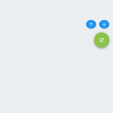
Top
Botto
Liên hệ
Quy định và Nội quy
Privacy policy
Trợ giúp
Trang chủ
R
S
S
®
Community platform by XenForo
© 2010-2024 XenForo Ltd.
Parts of this site powered by
add-ons from DragonByte™
©2011-
2026
DragonByte Technologies
(
Details
)