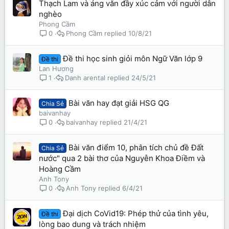
Thạch Lam và áng văn đầy xúc cảm với người dân
nghèo
Phong Cầm
Phong Cầm
10/8/21
0
Đề thi học sinh giỏi môn Ngữ Văn lớp 9
Đề thi
Lan Hương
Danh arental
24/5/21
1
Bài văn hay đạt giải HSG QG
Chia Sẻ
baivanhay
baivanhay
21/4/21
0
Bài văn điểm 10, phân tích chủ đề Đất
Chia Sẻ
nước" qua 2 bài thơ của Nguyễn Khoa Điềm và
Hoàng Cầm
Anh Tony
Anh Tony
6/4/21
0
Đại dịch CoVid19: Phép thử của tình yêu,
Đề thi
lòng bao dung và trách nhiệm