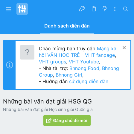
Danh sách diễn đàn
Chào mừng bạn truy cập
Mạng xã
hội VĂN HỌC TRẺ
-
VHT fanpage
,
VHT groups
,
VHT Youtube
,
- Nhà tài trợ:
Bhnong Food
,
Bhnong
Group
,
Bhnong Girl
,
- Hướng dẫn
sử dụng diễn đàn
Những bài văn đạt giải HSG QG
Những bài văn đạt giải Học sinh giỏi Quốc gia
Đăng chủ đề mới