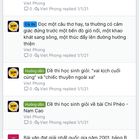
Viet Phong
Viet Phong
1/1/21
0
Đọc một câu thơ hay, ta thường có cảm
Đề thi
giác đứng trước một bến đò gió nổi, một khao
khát sang sông, một thúc đẩy lên đường hướng
thiện
Viet Phong
Viet Phong
1/1/21
0
Đề thi học sinh giỏi: "vai kịch cuối
Hướng dẫn
cùng" và "chiếc thuyền ngoài xa"
Viet Phong
Viet Phong
1/1/21
0
Đề thi học sinh giỏi về bài Chí Phèo -
Hướng dẫn
Nam Cao
Viet Phong
Viet Phong
1/1/21
0
Bài văn đạt giải nhất quốc gia năm 2001, bảng B