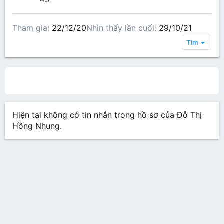
Tham gia
22/12/20
Nhìn thấy lần cuối
29/10/21
Tìm
All content
Bài viết trên hồ sơ
Các bài viết
Gi
Hiện tại không có tin nhắn trong hồ sơ của Đỗ Thị
Hồng Nhung.