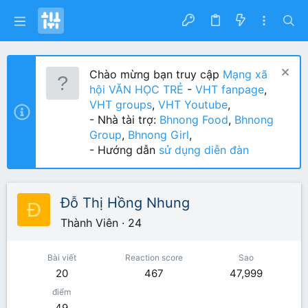
Chào mừng bạn truy cập
Mạng xã
hội VĂN HỌC TRẺ
-
VHT fanpage
,
VHT groups
,
VHT Youtube
,
- Nhà tài trợ:
Bhnong Food
,
Bhnong
Group
,
Bhnong Girl
,
- Hướng dẫn
sử dụng diễn đàn
Đỗ Thị Hồng Nhung
Đ
Thành Viên
·
24
Bài viết
Reaction score
Sao
20
467
47,999
điểm
49