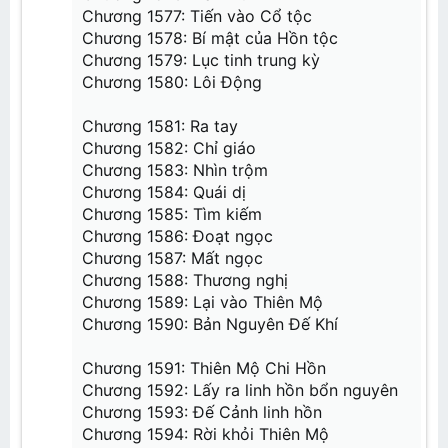
Chương 40: Chấn động
Chương 1577: Tiến vào Cổ tộc
Chương 1578: Bí mật của Hồn tộc
Chương 41: Tăng khí tán
Chương 42: Ngươi thua
Chương 1579: Lục tinh trung kỳ
Chương 43: Thực lực của Tiêu Viêm
Chương 1580: Lôi Động
Chương 44: Ngươi muốn thử không?
Chương 45: Lạc mạc
Chương 46: Tiêu Viêm bạo nộ
Chương 1581: Ra tay
Chương 47: Xâm phạm
Chương 48: Đấu Khí các
Chương 1582: Chỉ giáo
Chương 49: Lựa chọn công pháp
Chương 1583: Nhìn trộm
Chương 50: Bang ?
Chương 1584: Quái dị
Chương 1585: Tìm kiếm
Chương 1586: Đoạt ngọc
Chương 1587: Mất ngọc
Chương 1588: Thương nghị
Chương 1589: Lại vào Thiên Mộ
Chương 1590: Bản Nguyên Đế Khí
Chương 1591: Thiên Mộ Chi Hồn
Chương 1592: Lấy ra linh hồn bổn nguyên
Chương 1593: Đế Cảnh linh hồn
Chương 1594: Rời khỏi Thiên Mộ