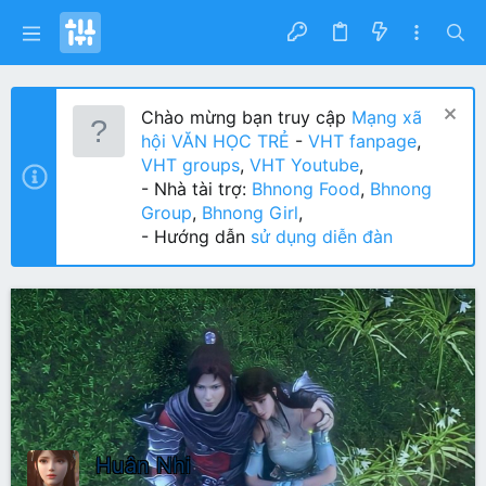
Chào mừng bạn truy cập
Mạng xã
hội VĂN HỌC TRẺ
-
VHT fanpage
,
VHT groups
,
VHT Youtube
,
- Nhà tài trợ:
Bhnong Food
,
Bhnong
Group
,
Bhnong Girl
,
- Hướng dẫn
sử dụng diễn đàn
Huân Nhi