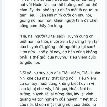
nói với Huân Nhi, có thể buông, mới có thể
cầm lấy, thu phóng tự nhiên mới là người tự
tại!" Tiêu Huân Nhi mỉm cười ôn nhu nói,
giọng nói non nớt, khiến người tâm đã chết
cũng cảm thấy ấm lòng.
"
Ha, ha, người tự tại sao? Huynh cũng chỉ
biết nói mà thôi, muội xem bộ dáng hiện tại
của huynh đi, giống một người tự tại sao?
Hơn nữa… thế giới này, cơ bản cũng không
phải là thế giới của huynh." Tiêu Viêm cười
tự giễu nói.
Đối với sự suy sụp của Tiêu Viêm, Tiêu Huân
Nhi khẽ cau mày, thật lòng nói: "Tiêu Viêm
ca ca, tuy muội cũng không biết huynh vì
sao lại bị như vậy, bất quá, Huân Nhi tin
tưởng, huynh sẽ lại đứng dậy, lấy lại vinh
quang và tôn nghiêm của huynh…" Kết thúc
câu nói, khuôn mặt trắng nõn của thiếu nữ