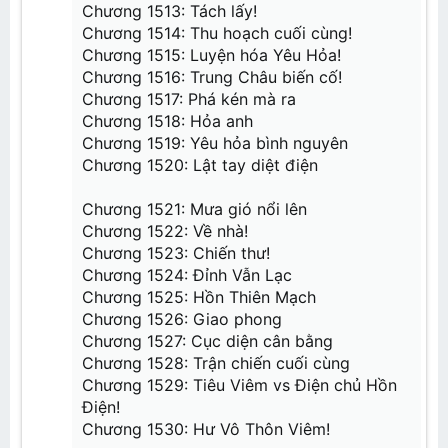
Chương 20: Phách mại
Chương 1513: Tách lấy!
Chương 1514: Thu hoạch cuối cùng!
Chương 21: Nhị phẩm luyện dược sư Cốc Ni
Chương 22: Thanh Phong Quyết
Chương 1515: Luyện hóa Yêu Hỏa!
Chương 23: Tranh đoạt
Chương 1516: Trung Châu biến cố!
Chương 24: Nhất thiết đãi tục
Chương 25: Tiễn do ngã xuất
Chương 1517: Phá kén mà ra
Chương 26: Khổ tu
Chương 1518: Hỏa anh
Chương 27: Trùng kích đệ thất đoạn
Chương 28: Cường hóa Hấp chưởng
Chương 1519: Yêu hỏa bình nguyên
Chương 29: Trọng yếu đích nhật tử
Chương 1520: Lật tay diệt điện
Chương 30: Vẫn lạc thiên tài
Chương 31: Nhất tinh Đấu Giả
Chương 1521: Mưa gió nổi lên
Chương 32: Khiêu Chiến
Chương 1522: Về nhà!
Chương 33: Chứng Thực
Chương 34: Phiên Thân
Chương 1523: Chiến thư!
Chương 35: Cảm giác tội ác
Chương 1524: Đỉnh Vẫn Lạc
Chương 36: Hoạt kê đột phá
Chương 37: Tiêu Ngọc
Chương 1525: Hồn Thiên Mạch
Chương 38: Tiểu tử này, không đơn giản
Chương 1526: Giao phong
Chương 39: Nghi thức phục trắc
Chương 40: Chấn động
Chương 1527: Cục diện cân bằng
Chương 1528: Trận chiến cuối cùng
Chương 41: Tăng khí tán
Chương 42: Ngươi thua
Chương 1529: Tiêu Viêm vs Điện chủ Hồn
Chương 43: Thực lực của Tiêu Viêm
Điện!
Chương 44: Ngươi muốn thử không?
Chương 45: Lạc mạc
Chương 1530: Hư Vô Thôn Viêm!
Chương 46: Tiêu Viêm bạo nộ