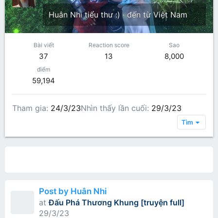
Huân Nhi tiểu thư :)
·
đến từ
Việt Nam
Bài viết
Reaction score
Sao
37
13
8,000
điểm
59,194
Tham gia
24/3/23
Nhìn thấy lần cuối
29/3/23
Tìm
All content
Bài viết trên hồ sơ
Các bài viết
Gi
Post by Huân Nhi
at
Đấu Phá Thương Khung [truyện full]
29/3/23