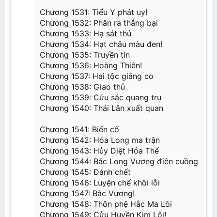
Chương 47: Xâm phạm
Chương 48: Đấu Khí các
Chương 1531: Tiểu Y phát uy!
Chương 49: Lựa chọn công pháp
Chương 1532: Phân ra thắng bại
Chương 50: Bang ?
Chương 1533: Hạ sát thủ
Chương 1534: Hạt châu màu đen!
Chương 1535: Truyền tin
Chương 1536: Hoàng Thiên!
Chương 1537: Hai tộc giằng co
Chương 1538: Giao thủ
Chương 1539: Cửu sắc quang trụ
Chương 1540: Thải Lân xuất quan
Chương 1541: Biến cố
Chương 1542: Hóa Long ma trận
Chương 1543: Hủy Diệt Hỏa Thể
Chương 1544: Bắc Long Vương điên cuồng
Chương 1545: Đánh chết
Chương 1546: Luyện chế khôi lỗi
Chương 1547: Bắc Vương!
Chương 1548: Thôn phệ Hắc Ma Lôi
Chương 1549: Cửu Huyền Kim Lôi!