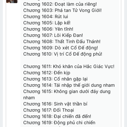
Chương 2: Đấu khí đại lục
Chương 1602: Đoạt làm của riêng!
n
Chương 3: Khách nhân
s
Chương 1603: Phá tan Tử Vong Giới!
Chương 4: Vân Lam tông
:
Chương 5: Tụ khí tán
Chương 1604: Rút lui
Chương 6: Luyện dược sư
Chương 1605: Lập kế!
Chương 7: Hưu!
Chương 8: Thần bí đích lão giả
Chương 1606: Yên tĩnh!
Chương 9: Dược lão
Chương 1607: Lôi Kiếp Đan!
Chương 10: Tá tiễn
Chương 1608: Thất Tinh Đấu Thánh!
Chương 11: Phường thị
Chương 1609: Dò xét Cổ Đế động!
Chương 12: Li hắn viễn điểm
Chương 1610: Vị trí Cổ Đế động phủ!
Chương 13: Hắc thiết phiến
Chương 14: Hấp chưởng
Chương 15: Tu luyện
Chương 1611: Khó khăn của Hắc Giác Vực!
Chương 16: Tiêu Trữ
Chương 17: Xung đột
Chương 1612: Đến kịp
Chương 18: Huyền giai cao cấp đấu kĩ
Chương 1613: Cố nhân gặp lại
Chương 19: Huấn luyện tàn khốc
Chương 20: Phách mại
Chương 1614: Tái nhập thế giới dung nham
Chương 1615: Không gian dưới đáy dung
Chương 21: Nhị phẩm luyện dược sư Cốc Ni
Chương 22: Thanh Phong Quyết
nham
Chương 23: Tranh đoạt
Chương 1616: Sinh vật thần bí
Chương 24: Nhất thiết đãi tục
Chương 25: Tiễn do ngã xuất
Chương 1617: Đối Thoại
Chương 26: Khổ tu
Chương 1618: Đại chiến đã đến!
Chương 27: Trùng kích đệ thất đoạn
Chương 28: Cường hóa Hấp chưởng
Chương 1619: Động phủ chi chiến
Chương 29: Trọng yếu đích nhật tử