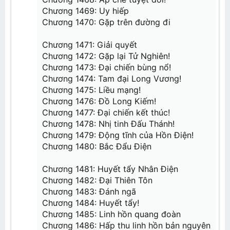
Chương 26: Khổ tu
Chương 1469: Uy hiếp
Chương 27: Trùng kích đệ thất đoạn
Chương 28: Cường hóa Hấp chưởng
Chương 1470: Gặp trên đường đi
Chương 29: Trọng yếu đích nhật tử
Chương 30: Vẫn lạc thiên tài
Chương 1471: Giải quyết
Chương 31: Nhất tinh Đấu Giả
Chương 1472: Gặp lại Tử Nghiên!
Chương 32: Khiêu Chiến
Chương 1473: Đại chiến bùng nổ!
Chương 33: Chứng Thực
Chương 34: Phiên Thân
Chương 1474: Tam đại Long Vương!
Chương 35: Cảm giác tội ác
Chương 1475: Liều mạng!
Chương 36: Hoạt kê đột phá
Chương 37: Tiêu Ngọc
Chương 1476: Đồ Long Kiếm!
Chương 38: Tiểu tử này, không đơn giản
Chương 1477: Đại chiến kết thúc!
Chương 39: Nghi thức phục trắc
Chương 40: Chấn động
Chương 1478: Nhị tinh Đấu Thánh!
Chương 1479: Động tĩnh của Hồn Điện!
Chương 41: Tăng khí tán
Chương 42: Ngươi thua
Chương 1480: Bắc Đẩu Điện
Chương 43: Thực lực của Tiêu Viêm
Chương 44: Ngươi muốn thử không?
Chương 45: Lạc mạc
Chương 1481: Huyết tẩy Nhân Điện
Chương 46: Tiêu Viêm bạo nộ
Chương 1482: Đại Thiên Tôn
Chương 47: Xâm phạm
Chương 48: Đấu Khí các
Chương 1483: Đánh ngã
Chương 49: Lựa chọn công pháp
Chương 1484: Huyết tẩy!
Chương 50: Bang ?
Chương 1485: Linh hồn quang đoàn
Chương 1486: Hấp thu linh hồn bản nguyên