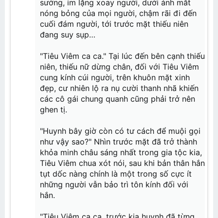
sướng, im lặng xoay người, dưới ánh mắt
nóng bỏng của mọi người, chậm rãi đi đến
cuối đám người, tới trước mặt thiếu niên
đang suy sụp…
"Tiêu Viêm ca ca." Tại lúc đến bên cạnh thiếu
niên, thiếu nữ dừng chân, đối với Tiêu Viêm
cung kính cúi người, trên khuôn mặt xinh
đẹp, cư nhiên lộ ra nụ cười thanh nhã khiến
các cô gái chung quanh cũng phải trở nên
ghen tị.
"Huynh bây giờ còn có tư cách để muội gọi
như vậy sao?" Nhìn trước mặt đã trở thành
khỏa minh châu sáng nhất trong gia tộc kia,
Tiêu Viêm chua xót nói, sau khi bản thân hắn
tụt dốc nàng chính là một trong số cực ít
những người vẫn bảo trì tôn kính đối với
hắn.
"Tiêu Viêm ca ca, trước kia huynh đã từng