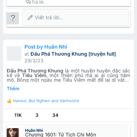
Trả lời
Viết trả lời...
Post by Huân Nhi
at
Đấu Phá Thương Khung [truyện full]
29/3/23
Đấu Phá Thương Khung
là một
huyền huyễn đặc sắc
kể về
Tiêu Viêm
, một thiên phú
mà ai ai cũng hâm
mộ. Bỗng một ngày mẹ Tiêu Viêm mất để lại di vật là
một chiếc giới chỉ màu đen nhưng từ khi đó Tiêu
Thêm
Viêm đã mất đi thiên phú tu luyện của mình. Từ thiên
tài rớt xuống làm phế vật trong 3 năm, rồi bị vị hôn
Tiêu Viêm nhờ di vật của mẫu thân để lại là 1 chiếc
thê thẳng thừng từ hôn, làm dấy lên ý chí nam nhi
hắc giới chỉ Tiêu
Viêm gặp được hồn của Dược Lão
Haneul
,
But Nghien
and
Vanhoctre
của mình.
(Dược Trần – Dược tôn giả) 1 đại luyện dược tông sư
R
Tác giả:​
của
đấu khí đại lục
, cùng mối tình thủy chung từ bạn
e
gá
i Huân Nhi
mà có một hành trình vẻ vang…
Thiên Tàm Thổ Đậu
a
11K
3
34
Thể loại:​
c
t
Tiên Hiệp, Dị Giới, Huyền Huyễn
i
Huân Nhi
Chương 1601: Tử Tịch Chi Môn
Chương 1: Thiên tài rơi rụng
o