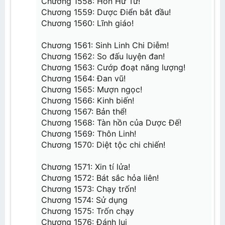
Chương 1558: Hồn Hư Tử!
Chương 12: Li hắn viễn điểm
Chương 1559: Dược Điển bắt đầu!
Chương 13: Hắc thiết phiến
Chương 14: Hấp chưởng
Chương 1560: Lĩnh giáo!
Chương 15: Tu luyện
Chương 16: Tiêu Trữ
Chương 17: Xung đột
Chương 1561: Sinh Linh Chi Diễm!
Chương 18: Huyền giai cao cấp đấu kĩ
Chương 1562: So đấu luyện đan!
Chương 19: Huấn luyện tàn khốc
Chương 20: Phách mại
Chương 1563: Cướp đoạt năng lượng!
Chương 1564: Đan vũ!
Chương 21: Nhị phẩm luyện dược sư Cốc Ni
Chương 22: Thanh Phong Quyết
Chương 1565: Mượn ngọc!
Chương 23: Tranh đoạt
Chương 1566: Kinh biến!
Chương 24: Nhất thiết đãi tục
Chương 25: Tiễn do ngã xuất
Chương 1567: Bản thể!
Chương 26: Khổ tu
Chương 1568: Tàn hồn của Dược Đế!
Chương 27: Trùng kích đệ thất đoạn
Chương 28: Cường hóa Hấp chưởng
Chương 1569: Thôn Linh!
Chương 29: Trọng yếu đích nhật tử
Chương 1570: Diệt tộc chi chiến!
Chương 30: Vẫn lạc thiên tài
Chương 31: Nhất tinh Đấu Giả
Chương 1571: Xin tí lửa!
Chương 32: Khiêu Chiến
Chương 1572: Bát sắc hỏa liên!
Chương 33: Chứng Thực
Chương 34: Phiên Thân
Chương 1573: Chạy trốn!
Chương 35: Cảm giác tội ác
Chương 1574: Sử dụng
Chương 36: Hoạt kê đột phá
Chương 37: Tiêu Ngọc
Chương 1575: Trốn chạy
Chương 38: Tiểu tử này, không đơn giản
Chương 1576: Đánh lui
Chương 39: Nghi thức phục trắc