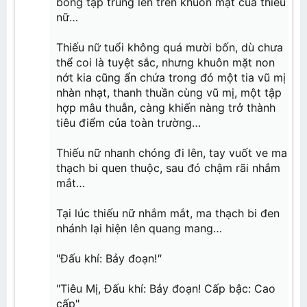
bỏng tập trung lên trên khuôn mặt của thiếu
nữ…
Thiếu nữ tuổi không quá mười bốn, dù chưa
thể coi là tuyệt sắc, nhưng khuôn mặt non
nớt kia cũng ẩn chứa trong đó một tia vũ mị
nhàn nhạt, thanh thuần cùng vũ mị, một tập
hợp mâu thuẫn, càng khiến nàng trở thành
tiêu điểm của toàn trường…
Thiếu nữ nhanh chóng đi lên, tay vuốt ve ma
thạch bi quen thuộc, sau đó chậm rãi nhắm
mắt…
Tại lúc thiếu nữ nhắm mắt, ma thạch bi đen
nhánh lại hiện lên quang mang…
"Đấu khí: Bảy đoạn!
"
"Tiêu Mị, Đấu khí: Bảy đoạn! Cấp bậc: Cao
cấp"