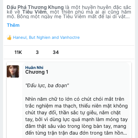
Đấu Phá Thương Khung
là một
huyền huyễn đặc sắc
kể về
Tiêu Viêm
, một thiên phú
mà ai ai cũng hâm
mộ. Bỗng một ngày mẹ Tiêu Viêm mất để lại di vật là
một chiếc giới chỉ màu đen nhưng từ khi đó Tiêu
Thêm
Viêm đã mất đi thiên phú tu luyện của mình. Từ thiên
tài rớt xuống làm phế vật trong 3 năm, rồi bị vị hôn
Tiêu Viêm nhờ di vật của mẫu thân để lại là 1 chiếc
thê thẳng thừng từ hôn, làm dấy lên ý chí nam nhi
hắc giới chỉ Tiêu
Viêm gặp được hồn của Dược Lão
Haneul
,
But Nghien
and
Vanhoctre
của mình.
(Dược Trần – Dược tôn giả) 1 đại luyện dược tông sư
R
Tác giả:​
của
đấu khí đại lục
, cùng mối tình thủy chung từ bạn
e
gá
i Huân Nhi
mà có một hành trình vẻ vang…
Thiên Tàm Thổ Đậu
a
11K
3
34
Thể loại:​
c
t
Tiên Hiệp, Dị Giới, Huyền Huyễn
i
Huân Nhi
Chương 1
Chương 1: Thiên tài rơi rụng
o
Chương 2: Đấu khí đại lục
n
Chương 3: Khách nhân
s
"Đấu lực, ba đoạn"
Chương 4: Vân Lam tông
:
Chương 5: Tụ khí tán
Chương 6: Luyện dược sư
Nhìn năm chữ to lớn có chút chói mắt trên
Chương 7: Hưu!
Chương 8: Thần bí đích lão giả
trắc nghiệm ma thạch, thiếu niên mặt không
Chương 9: Dược lão
chút thay đổi, thần sắc tự giễu, nắm chặt
Chương 10: Tá tiễn
tay, bởi vì dùng lực quá mạnh làm móng tay
Chương 11: Phường thị
đâm thật sâu vào trong lòng bàn tay, mang
Chương 12: Li hắn viễn điểm
đến từng trận trận đau đớn trong tâm hồn...
Chương 13: Hắc thiết phiến
Chương 14: Hấp chưởng