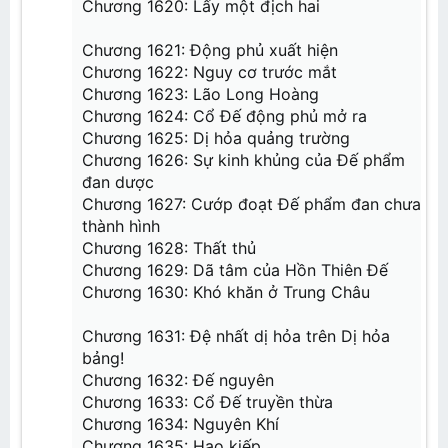
Chương 1620: Lấy một địch hai
Chương 30: Vẫn lạc thiên tài
Chương 31: Nhất tinh Đấu Giả
Chương 1621: Động phủ xuất hiện
Chương 32: Khiêu Chiến
Chương 1622: Nguy cơ trước mắt
Chương 33: Chứng Thực
Chương 34: Phiên Thân
Chương 1623: Lão Long Hoàng
Chương 35: Cảm giác tội ác
Chương 1624: Cổ Đế động phủ mở ra
Chương 36: Hoạt kê đột phá
Chương 37: Tiêu Ngọc
Chương 1625: Dị hỏa quảng trường
Chương 38: Tiểu tử này, không đơn giản
Chương 1626: Sự kinh khủng của Đế phẩm
Chương 39: Nghi thức phục trắc
Chương 40: Chấn động
đan dược
Chương 1627: Cướp đoạt Đế phẩm đan chưa
Chương 41: Tăng khí tán
Chương 42: Ngươi thua
thành hình
Chương 43: Thực lực của Tiêu Viêm
Chương 1628: Thất thủ
Chương 44: Ngươi muốn thử không?
Chương 45: Lạc mạc
Chương 1629: Dã tâm của Hồn Thiên Đế
Chương 46: Tiêu Viêm bạo nộ
Chương 1630: Khó khăn ở Trung Châu
Chương 47: Xâm phạm
Chương 48: Đấu Khí các
Chương 49: Lựa chọn công pháp
Chương 1631: Đệ nhất dị hỏa trên Dị hỏa
Chương 50: Bang ?
bảng!
Chương 1632: Đế nguyên
Chương 1633: Cổ Đế truyền thừa
Chương 1634: Nguyên Khí
Chương 1635: Hạo kiếp