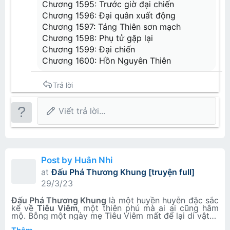
Chương 1595: Trước giờ đại chiến
Chương 1596: Đại quân xuất động
Chương 1597: Táng Thiên sơn mạch
Chương 1598: Phụ tử gặp lại
Chương 1599: Đại chiến
Chương 1600: Hồn Nguyên Thiên
Trả lời
Viết trả lời...
Post by Huân Nhi
at
Đấu Phá Thương Khung [truyện full]
29/3/23
Đấu Phá Thương Khung
là một
huyền huyễn đặc sắc
kể về
Tiêu Viêm
, một thiên phú
mà ai ai cũng hâm
mộ. Bỗng một ngày mẹ Tiêu Viêm mất để lại di vật là
một chiếc giới chỉ màu đen nhưng từ khi đó Tiêu