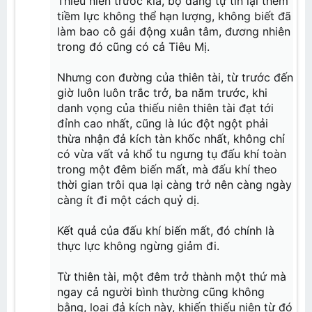
Thiếu niên trước kia, bộ dáng tự tin lại thêm
tiềm lực không thể hạn lượng, không biết đã
làm bao cô gái động xuân tâm, đương nhiên
trong đó cũng có cả Tiêu Mị.
Nhưng con đường của thiên tài, từ trước đến
giờ luôn luôn trắc trở, ba năm trước, khi
danh vọng của thiếu niên thiên tài đạt tới
đỉnh cao nhất, cũng là lúc đột ngột phải
thừa nhận đả kích tàn khốc nhất, không chỉ
có vừa vất vả khổ tu ngưng tụ đấu khí toàn
trong một đêm biến mất, mà đấu khí theo
thời gian trôi qua lại càng trở nên càng ngày
càng ít đi một cách quỷ dị.
Kết quả của đấu khí biến mất, đó chính là
thực lực không ngừng giảm đi.
Từ thiên tài, một đêm trở thành một thứ mà
ngay cả người bình thường cũng không
bằng, loại đả kích này, khiến thiếu niên từ đó