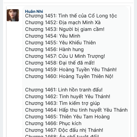
Thể loại:​
c
t
Tiên Hiệp, Dị Giới, Huyền Huyễn
i
Huân Nhi
Chương 1451: Tình thế của Cổ Long tộc
Chương 1: Thiên tài rơi rụng
o
Chương 2: Đấu khí đại lục
Chương 1452: Địa mạch Minh Xà
n
Chương 3: Khách nhân
s
Chương 1453: Người bị giam cầm!
Chương 4: Vân Lam tông
:
Chương 5: Tụ khí tán
Chương 1454: Yêu Minh
Chương 6: Luyện dược sư
Chương 1455: Yêu Khiếu Thiên
Chương 7: Hưu!
Chương 8: Thần bí đích lão giả
Chương 1456: Hành hung
Chương 9: Dược lão
Chương 1457: Cửu U Minh Trượng!
Chương 10: Tá tiễn
Chương 1458: Đại thế đã mất!
Chương 11: Phường thị
Chương 1459: Hoàng Tuyền Yêu Thánh!
Chương 12: Li hắn viễn điểm
Chương 1460: Hoàng Tuyền Thiên Nộ!
Chương 13: Hắc thiết phiến
Chương 14: Hấp chưởng
Chương 15: Tu luyện
Chương 1461: Linh hồn tranh đấu!
Chương 16: Tiêu Trữ
Chương 17: Xung đột
Chương 1462: Tinh huyết Yêu Thánh!
Chương 18: Huyền giai cao cấp đấu kĩ
Chương 1463: Tìm kiếm trợ giúp
Chương 19: Huấn luyện tàn khốc
Chương 20: Phách mại
Chương 1464: Hấp thu tinh huyết Yêu Thánh
Chương 1465: Thiên Yêu Tam Hoàng
Chương 21: Nhị phẩm luyện dược sư Cốc Ni
Chương 22: Thanh Phong Quyết
Chương 1466: Phục kích
Chương 23: Tranh đoạt
Chương 1467: Độc đấu nhị Thánh!
Chương 24: Nhất thiết đãi tục
Chương 25: Tiễn do ngã xuất
Chương 1468: Áp chế tuyệt đối!