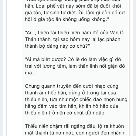
Chương 41: Tăng khí tán
Chương 42: Ngươi thua
hắn. Loại phế vật này sớm đã bị đuổi khỏi
Chương 43: Thực lực của Tiêu Viêm
gia tộc, tự sinh tự diệt rồi, làm gì còn có cơ
Chương 44: Ngươi muốn thử không?
Chương 45: Lạc mạc
hội ở gia tộc ăn không uống không.
"
Chương 46: Tiêu Viêm bạo nộ
Chương 47: Xâm phạm
Chương 48: Đấu Khí các
"
Ai..., thiên tài thiếu niên năm đó của Văn Ô
Chương 49: Lựa chọn công pháp
Thản thành, tại sao hôm nay lại lạc phách
Chương 50: Bang ?
thành bộ dáng này cơ chứ?
"
"
Ai mà biết được? Có lẽ do làm việc gì đó
trái với lương tâm, làm thần linh nổi giận đó
mà…"
Chung quanh truyền đến cười nhạo cùng
thanh âm tiếc hận, dừng ở trong tai của
thiếu niên, tựa như một chiếc dao nhọn hung
hăng đâm vào tim hắn, khiến hô hấp của
thiếu niên trở nên có chút dồn dập.
Thiếu niên chậm rãi ngẩng đầu, lộ ra khuôn
mặt thanh tú non nớt, con ngươi đen nhánh