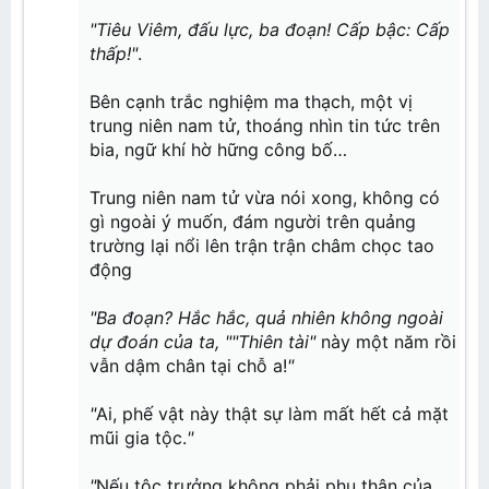
Chương 15: Tu luyện
"Tiêu Viêm, đấu lực, ba đoạn! Cấp bậc: Cấp
Chương 16: Tiêu Trữ
Chương 17: Xung đột
thấp!"
.
Chương 18: Huyền giai cao cấp đấu kĩ
Chương 19: Huấn luyện tàn khốc
Chương 20: Phách mại
Bên cạnh trắc nghiệm ma thạch, một vị
trung niên nam tử, thoáng nhìn tin tức trên
Chương 21: Nhị phẩm luyện dược sư Cốc Ni
Chương 22: Thanh Phong Quyết
bia, ngữ khí hờ hững công bố…
Chương 23: Tranh đoạt
Chương 24: Nhất thiết đãi tục
Chương 25: Tiễn do ngã xuất
Trung niên nam tử vừa nói xong, không có
Chương 26: Khổ tu
gì ngoài ý muốn, đám người trên quảng
Chương 27: Trùng kích đệ thất đoạn
Chương 28: Cường hóa Hấp chưởng
trường lại nổi lên trận trận châm chọc tao
Chương 29: Trọng yếu đích nhật tử
động
Chương 30: Vẫn lạc thiên tài
Chương 31: Nhất tinh Đấu Giả
"Ba đoạn? Hắc hắc, quả nhiên không ngoài
Chương 32: Khiêu Chiến
dự đoán của ta, ""Thiên tài"
này một năm rồi
Chương 33: Chứng Thực
Chương 34: Phiên Thân
vẫn dậm chân tại chỗ a!
"
Chương 35: Cảm giác tội ác
Chương 36: Hoạt kê đột phá
Chương 37: Tiêu Ngọc
"
Ai, phế vật này thật sự làm mất hết cả mặt
Chương 38: Tiểu tử này, không đơn giản
mũi gia tộc.
"
Chương 39: Nghi thức phục trắc
Chương 40: Chấn động
"
Nếu tộc trưởng không phải phụ thân của