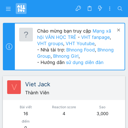
Chào mừng bạn truy cập
Mạng xã
hội VĂN HỌC TRẺ
-
VHT fanpage
,
VHT groups
,
VHT Youtube
,
- Nhà tài trợ:
Bhnong Food
,
Bhnong
Group
,
Bhnong Girl
,
- Hướng dẫn
sử dụng diễn đàn
Viet Jack
V
Thành Viên
Bài viết
Reaction score
Sao
16
4
3,000
điểm
0