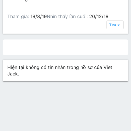
Tham gia
19/8/19
Nhìn thấy lần cuối
20/12/19
Tìm
All content
Bài viết trên hồ sơ
Các bài viết
Gi
Hiện tại không có tin nhắn trong hồ sơ của Viet
Jack.