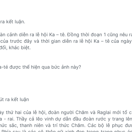
ra kết luận.
oàn cảnh diễn ra lễ hội Ka – tê. Đồng thời đoạn 1 cũng nêu r
ê của trước đây và thời gian diễn ra lễ hội Ka – tê của ngày
ổi, khác biệt.
a-té được thể hiện qua bức ảnh này?
út ra kết luận
ày thứ hai của lễ hội, đoàn người Chăm và Raglai mới tổ 
a - rai. Thầy cả lẽo vinh dự dẫn đầu đoàn rước y trang lên
chức sắc, thanh niên và trí thức Chăm. Các bộ lễ phục đư
. Phía sau là các cô thôn nữ xinh đẹp trong trang phục 