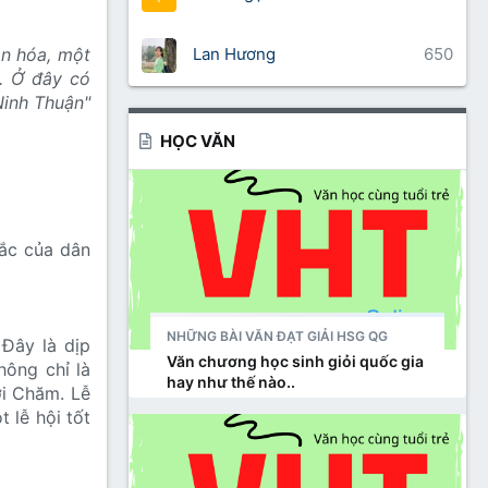
Lan Hương
650
ăn hóa, một
t. Ở đây có
Ninh Thuận"
HỌC VĂN
sắc của dân
NHỮNG BÀI VĂN ĐẠT GIẢI HSG QG
 Đây là dịp
Văn chương học sinh giỏi quốc gia
hông chỉ là
hay như thế nào..
ời Chăm. Lễ
 lễ hội tốt