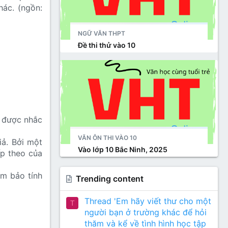
hác. (ngồn:
NGỮ VĂN THPT
Đề thi thử vào 10
h được nhắc
VĂN ÔN THI VÀO 10
iả. Bởi một
Vào lớp 10 Bắc Ninh, 2025
ếp theo của
ảm bảo tính
Trending content
Thread 'Em hãy viết thư cho một
T
người bạn ở trường khác để hỏi
thăm và kể về tình hình học tập