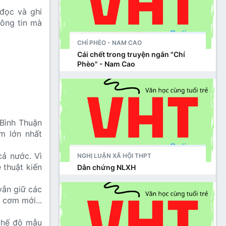
đọc và ghi
hông tin mà
CHÍ PHÈO - NAM CAO
Cái chết trong truyện ngắn "Chí
Phèo" - Nam Cao
Bình Thuận
m lớn nhất
cả nước. Vì
NGHỊ LUẬN XÃ HỘI THPT
 thuật kiến
Dẫn chứng NLXH
vẫn giữ các
g cơm mới...
 chế độ mẫu