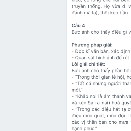
truyền thống. Họ vừa đi 
đánh mã la), thổi kèn bầu.
Câu 4
Bức ảnh cho thấy điều gì v
Phương pháp giải:
- Đọc kĩ văn bản, xác định 
- Quan sát hình ảnh để rút 
Lời giải chi tiết:
Bực ảnh cho thấy phần hội 
- “Trong thời gian lễ hội,
- “Tất cả những người th
mới.”
- “Khắp nơi là âm thanh 
và kèn Sa-ra-nai) hoà quyệ
- “Trong các điệu hát tạ 
điệu múa quạt, múa đội Th
các vị thần ban cho mưa 
hạnh phúc.”