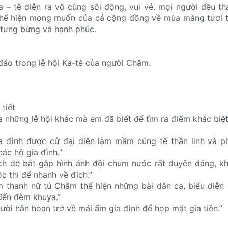
a – tê diễn ra vô cùng sôi động, vui vẻ. mọi người đều t
ể thể hiện mong muốn của cả cộng đồng về mùa màng tươi 
 tưng bừng và hạnh phúc.
 đáo trong lễ hội Ka-tê của người Chăm.
 tiết
a những lễ hội khác mà em đã biết để tìm ra điểm khác biệt
a đình được cử đại diện làm mầm cúng tế thần linh và p
ác hộ gia đình.”
ách dễ bắt gặp hình ảnh đội chum nước rất duyên dáng, k
c thi để nhanh về đích.”
m thanh nữ tú Chăm thể hiện những bài dân ca, biểu diễn
đến đèm khuya.”
gười hân hoan trở về mái ẩm gia đình để họp mặt gia tiên.”