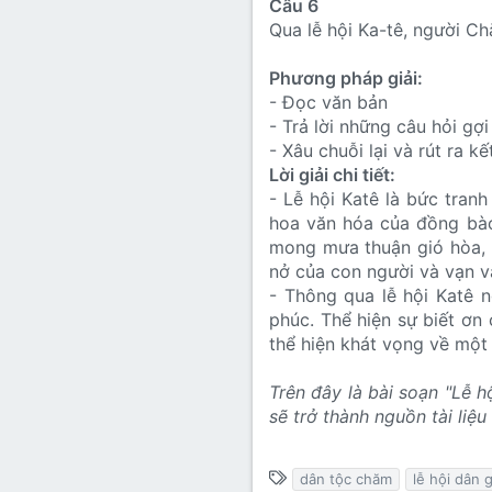
Câu 6
Qua lễ hội Ka-tê, người C
Phương pháp giải:
- Đọc văn bản
- Trả lời những câu hỏi gợ
- Xâu chuỗi lại và rút ra kế
Lời giải chi tiết:
- Lễ hội Katê là bức tranh
hoa văn hóa của đồng bào
mong mưa thuận gió hòa, 
nở của con người và vạn v
- Thông qua lễ hội Katê 
phúc. Thể hiện sự biết ơn 
thể hiện khát vọng về một
Trên đây là bài soạn "Lễ 
sẽ trở thành nguồn tài liệ
T
dân tộc chăm
lễ hội dân 