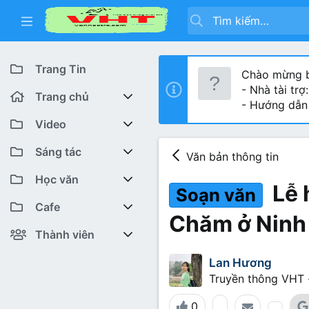
Trang Tin
Chào mừng b
- Nhà tài trợ
Trang chủ
- Hướng dẫn
Diễn đàn
Video
Bài viết mới
Youtube VHT News
Sáng tác
Văn bản thông tin
Có gì mới
Youtube VHT
Cuộc thi viết
Học văn
Lễ 
Soạn văn
Tiktok
Trại sáng tác
Lớp 12
Featured content
Cafe
Chăm ở Ninh
Liên hệ BTC
Lớp 11
Cafe Văn chương
Bài viết mới
Thành viên
Lớp 10
Văn Khoa
Đăng ký
Bài mới trên hồ sơ
Lan Hương
Truyền thông VHT
Lớp 9
Cảm xúc (tâm sự)
Thành viên trực tuyến
0