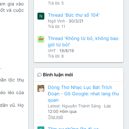
Trả lời: 5
ham gia vào
tốt và cuộc
Thread 'Bức thư số 104'
N
Ngô Vinh
30/3/21
Trả lời: 11
Thread 'Không từ bỏ, không bao
giờ từ bỏ!'
VHT
19/8/19
Trả lời: 8
.
Bình luận mới
hần lộc thụ
Dòng Thơ Nhạc Lục Bát Trích
héo léo của
Đoạn - Gõ Google: nhat lang thu
quan
 dân vũ. Họ
Latest: Nguyễn Thành Sáng
Lúc
12:00 Hôm qua
Thơ mới
Tâm sự những lần đi xa