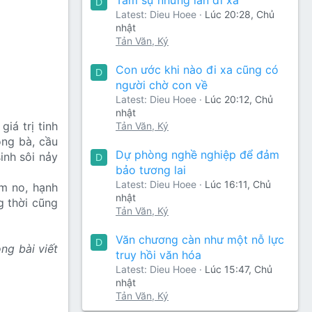
D
Latest: Dieu Hoee
Lúc 20:28, Chủ
nhật
Tản Văn, Ký
Con ước khi nào đi xa cũng có
D
người chờ con về
Latest: Dieu Hoee
Lúc 20:12, Chủ
nhật
iá trị tinh
Tản Văn, Ký
ông bà, cầu
Dự phòng nghề nghiệp để đảm
inh sôi nảy
D
bảo tương lai
Latest: Dieu Hoee
Lúc 16:11, Chủ
m no, hạnh
nhật
g thời cũng
Tản Văn, Ký
Văn chương càn như một nỗ lực
D
ng bài viết
truy hồi văn hóa
Latest: Dieu Hoee
Lúc 15:47, Chủ
nhật
Tản Văn, Ký