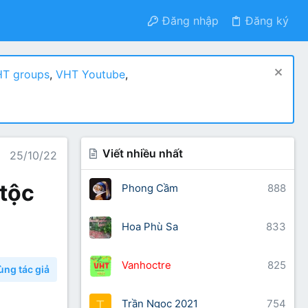
Đăng nhập
Đăng ký
T groups
,
VHT Youtube
,
Viết nhiều nhất
25/10/22
 tộc
Phong Cầm
888
Hoa Phù Sa
833
Vanhoctre
825
ùng tác giả
Trần Ngọc 2021
754
T