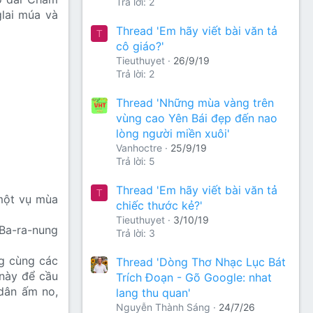
Trả lời: 2
glai múa và
Thread 'Em hãy viết bài văn tả
T
cô giáo?'
Tieuthuyet
26/9/19
Trả lời: 2
Thread 'Những mùa vàng trên
vùng cao Yên Bái đẹp đến nao
lòng người miền xuôi'
Vanhoctre
25/9/19
Trả lời: 5
Thread 'Em hãy viết bài văn tả
T
 một vụ mùa
chiếc thước kẻ?'
Tieuthuyet
3/10/19
 Ba-ra-nung
Trả lời: 3
ng cùng các
Thread 'Dòng Thơ Nhạc Lục Bát
 này để cầu
Trích Đoạn - Gõ Google: nhat
dân ấm no,
lang thu quan'
Nguyễn Thành Sáng
24/7/26