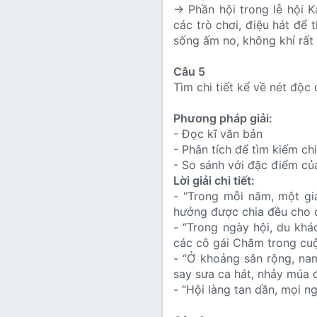
→ Phần hội trong lễ hội K
các trò chơi, điệu hát đ
sống ấm no, không khí rất
Câu 5
Tìm chi tiết kể về nét độc
Phương pháp giải:
- Đọc kĩ văn bản
- Phân tích để tìm kiếm chi
- So sánh với đặc điểm củ
Lời giải chi tiết:
- “Trong mỗi năm, một gi
hưởng được chia đều cho c
- “Trong ngày hội, du kh
các cô gái Chăm trong cuộ
- “Ở khoảng sân rộng, na
say sưa ca hát, nhảy múa 
- “Hội làng tan dần, mọi n