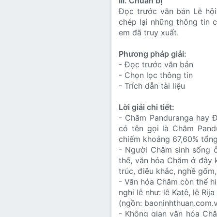
III. Chuẩn bị
Đọc trước văn bản Lễ hội
chép lại những thông tin
em đã truy xuất.
Phương pháp giải:
- Đọc trước văn bản
- Chọn lọc thông tin
- Trích dẫn tài liệu
Lời giải chi tiết:
- Chăm Panduranga hay Đ
có tên gọi là Chăm Pan
chiếm khoảng 67,60% tổng 
- Người Chăm sinh sống ở 
thế, văn hóa Chăm ở đây k
trúc, điêu khắc, nghề gốm
- Văn hóa Chăm còn thể h
nghi lễ như: lễ Katê, lễ Ri
(ngồn: baoninhthuan.com.v
- Không gian văn hóa Chă