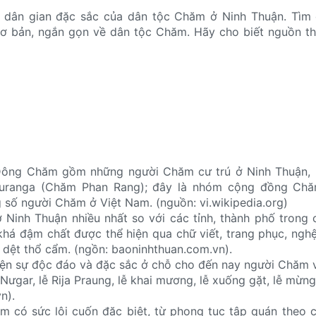
 dân gian đặc sắc của dân tộc Chăm ở Ninh Thuận. Tìm 
 cơ bản, ngắn gọn về dân tộc Chăm. Hãy cho biết nguồn t
ông Chăm gồm những người Chăm cư trú ở Ninh Thuận, 
duranga (Chăm Phan Rang); đây là nhóm cộng đồng Chă
số người Chăm ở Việt Nam. (nguồn: vi.wikipedia.org)
Ninh Thuận nhiều nhất so với các tỉnh, thành phố trong 
há đậm chất được thể hiện qua chữ viết, trang phục, nghệ
, dệt thổ cẩm. (ngồn: baoninhthuan.com.vn).
iện sự độc đáo và đặc sắc ở chỗ cho đến nay người Chăm 
ja Nưgar, lễ Rija Praung, lễ khai mương, lễ xuống gặt, lễ mừn
n).
m có sức lôi cuốn đặc biệt, từ phong tục tập quán theo