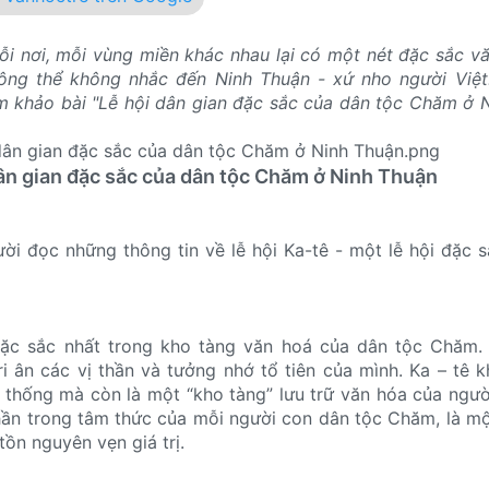
ỗi nơi, mỗi vùng miền khác nhau lại có một nét đặc sắc v
không thể không nhắc đến Ninh Thuận - xứ nho người Việ
m khảo bài "Lễ hội dân gian đặc sắc của dân tộc Chăm ở 
ân gian đặc sắc của dân tộc Chăm ở Ninh Thuận
i đọc những thông tin về lễ hội Ka-tê - một lễ hội đặc 
 đặc sắc nhất trong kho tàng văn hoá của dân tộc Chăm.
i ân các vị thần và tưởng nhớ tổ tiên của mình. Ka – tê k
n thống mà còn là một “kho tàng” lưu trữ văn hóa của ngư
phần trong tâm thức của mỗi người con dân tộc Chăm, là một
ồn nguyên vẹn giá trị.