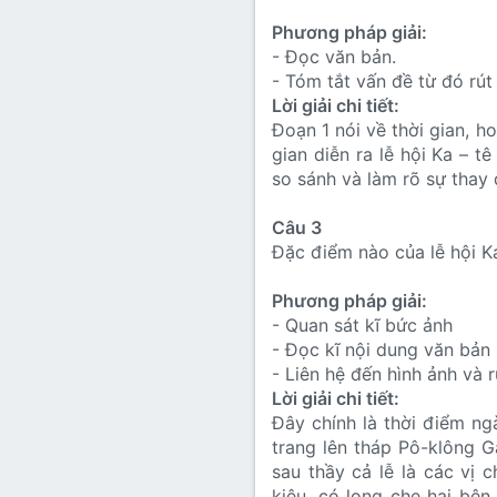
Phương pháp giải:
- Đọc văn bản.
- Tóm tắt vấn đề từ đó rút 
Lời giải chi tiết:
Đoạn 1 nói về thời gian, h
gian diễn ra lễ hội Ka – t
so sánh và làm rõ sự thay đ
Câu 3
Đặc điểm nào của lễ hội K
Phương pháp giải:
- Quan sát kĩ bức ảnh
- Đọc kĩ nội dung văn bản
- Liên hệ đến hình ảnh và r
Lời giải chi tiết:
Đây chính là thời điểm ng
trang lên tháp Pô-klông G
sau thầy cả lễ là các vị 
kiệu, có lọng che hai bên