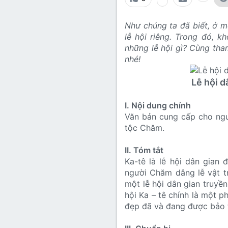
Lớp 8
Thời để nhớ
Bài mới trên hồ sơ
Như chúng ta đã biết, ở m
Lớp 7
Mùa yêu đầu
Tìm trong hồ sơ cá nhân
lễ hội riêng. Trong đó, 
Lớp 6
Thời áo trắng (Nữ sinh)
những lễ hội gì? Cùng tha
nhé!
Văn học 5
Đời sống
Lễ hội d
Văn học 4
Văn hoá
I. Nội dung chính
Văn học 3
Ngoại ngữ
Văn bản cung cấp cho ngườ
tộc Chăm.
Văn học 2
Giáo viên
II. Tóm tắt
Ka-tê là lễ hội dân gian
người Chăm dâng lễ vật tr
một lễ hội dân gian truyề
hội Ka – tê chính là một 
đẹp đã và đang được bảo t