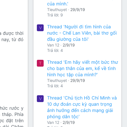
của mình.'
Tieuthuyet
29/9/19
Trả lời: 9
Thread 'Người đi tìm hình của
V
nước - Chế Lan Viên, bài thơ gối
a được thời
đầu giường của tôi'
 nay, từ đó
Van 12
2/9/19
Trả lời: 4
Thread 'Em hãy viết một bức thư
T
cho bạn thân của em, kể về tình
hình học tập của mình?'
Tieuthuyet
29/9/19
Trả lời: 4
Thread 'Chủ tịch Hồ Chí Minh và
V
10 dự đoán cực kỳ quan trọng
chức rước y
ảnh hưởng đến cách mạng giải
 tháp. Phía
phóng dân tộc'
ợc đặt trên
Van 12
2/9/19
áo dài Chăm