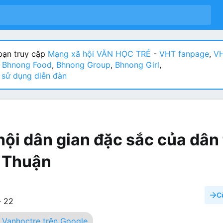
ạn truy cập
Mạng xã hội VĂN HỌC TRẺ
-
VHT fanpage
,
VH
:
Bhnong Food
,
Bhnong Group
,
Bhnong Girl
,
sử dụng diễn đàn
hội dân gian đặc sắc của dân
 Thuận
C
·
22
Vanhoctre trên Google