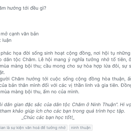
hăm hướng tới đều gì?
i mở cạnh văn bản
t luận
 phác họa đời sống sinh hoạt cộng đồng, nơi hội tụ những g
 dân tộc Chăm. Lễ hội mang ý nghĩa tưởng nhớ tổ tiên, 
mùa màng bội thu; cầu mong cho sự hòa hợp lứa đôi, sự s
ật.
người Chăm hướng tới cuộc sống cộng đồng hòa thuận, ấ
của bản thân mình đối với các vị thần linh và gia tiên. Đồn
 mùa màng bội thu, ấm no của mình.
hội dân gian đặc sắc của dân tộc Chăm ở Ninh Thuận". Hi vọ
u tham khảo giúp ích cho các bạn trong quá trình học tập.
_Chúc các bạn học tốt!_
gian là sự kiện văn hoá để tưởng nhớ
ninh thuận