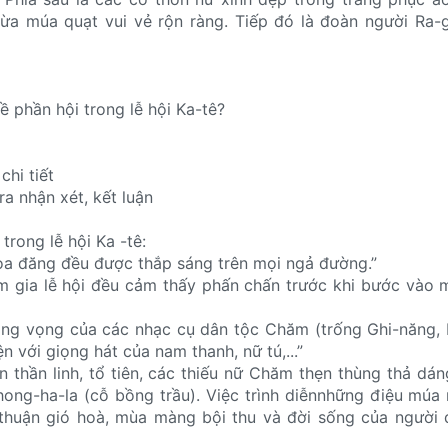
vừa múa quạt vui vẻ rộn ràng. Tiếp đó là đoàn người Ra-
ề phần hội trong lễ hội Ka-tê?
chi tiết
ra nhận xét, kết luận
trong lễ hội Ka -tê:
 hoa đăng đều được thắp sáng trên mọi ngả đường.”
am gia lễ hội đều cảm thấy phấn chấn trước khi bước vào
vang vọng của các nhạc cụ dân tộc Chăm (trống Ghi-năng,
n với giọng hát của nam thanh, nữ tú,...”
ơn thần linh, tổ tiên, các thiếu nữ Chăm thẹn thùng thả dá
ong-ha-la (cỗ bồng trầu). Việc trình diễnnhững điệu múa
thuận gió hoà, mùa màng bội thu và đời sống của người 