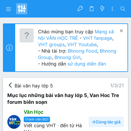
Chào mừng bạn truy cập
Mạng xã
hội VĂN HỌC TRẺ
-
VHT fanpage
,
VHT groups
,
VHT Youtube
,
- Nhà tài trợ:
Bhnong Food
,
Bhnong
Group
,
Bhnong Girl
,
- Hướng dẫn
sử dụng diễn đàn
1/3/21
Bài văn hay lớp 5
Mục lục những bài văn hay lớp 5, Van Hoc Tre
forum biên soạn
Văn Học
Thành viên BQT
Cùng tác giả
Viết cùng VHT
·
đến từ
Hà