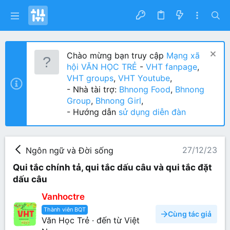
Chào mừng bạn truy cập
Mạng xã
hội VĂN HỌC TRẺ
-
VHT fanpage
,
VHT groups
,
VHT Youtube
,
- Nhà tài trợ:
Bhnong Food
,
Bhnong
Group
,
Bhnong Girl
,
- Hướng dẫn
sử dụng diễn đàn
27/12/23
Ngôn ngữ và Đời sống
Qui tắc chính tả, qui tắc dấu câu và qui tắc đặt
dấu câu
Vanhoctre
Thành viên BQT
Cùng tác giả
Văn Học Trẻ
·
đến từ
Việt