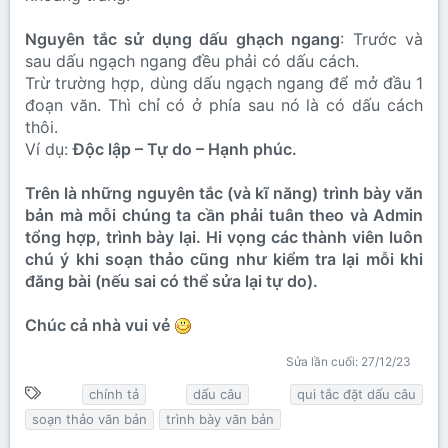
Nguyên tắc sử dụng dấu ghạch ngang
: Trước và
sau dấu ngạch ngang đều phải có dấu cách.
Trừ trường hợp, dùng dấu ngạch ngang để mở đầu 1
đoạn văn. Thì chỉ có ở phía sau nó là có dấu cách
thôi.
Ví dụ:
Độc lập – Tự do – Hạnh phúc.
Trên là những nguyên tắc (và kĩ năng) trình bày văn
bản mà mỗi chúng ta cần phải tuân theo và Admin
tổng hợp, trình bày lại. Hi vọng các thành viên luôn
chú ý khi soạn thảo cũng như kiểm tra lại mỗi khi
đăng bài (nếu sai có thể sửa lại tự do).
Chúc cả nhà vui vẻ
Sửa lần cuối:
27/12/23
T
chính tả
dấu câu
qui tắc đặt dấu câu
ừ
soạn thảo văn bản
trình bày văn bản
k