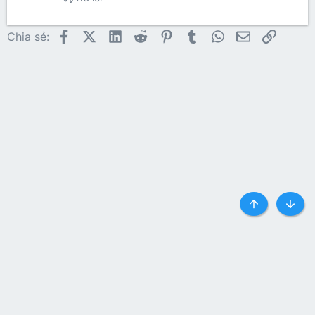
Facebook
X (Twitter)
LinkedIn
Reddit
Pinterest
Tumblr
WhatsApp
Email
Link
Chia sẻ:
Top
Botto
Liên hệ
Quy định và Nội quy
Privacy policy
Trợ giúp
Trang chủ
R
S