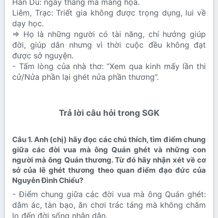
Hàn Dũ: ngay thẳng mà mang họa.
Liêm, Trạc: Triết gia không được trọng dụng, lui về
dạy học.
=> Họ là những người có tài năng, chí hướng giúp
đời, giúp dân nhưng vì thời cuộc đều không đạt
được sở nguyện.
- Tấm lòng của nhà thơ: “Xem qua kinh mấy lần thi
cử/Nửa phần lại ghét nửa phần thương”.
Trả lời câu hỏi trong SGK​
Câu 1. Anh (chị) hãy đọc các chú thích, tìm điểm chung
giữa các đời vua mà ông Quán ghét và những con
người mà ông Quán thương. Từ đó hãy nhận xét về cơ
sở của lẽ ghét thương theo quan điểm đạo đức của
Nguyễn Đình Chiểu?​
- Điểm chung giữa các đời vua mà ông Quán ghét:
dâm ác, tàn bạo, ăn chơi trác táng mà không chăm
lo đến đời sống nhân dân.