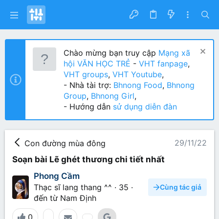
Chào mừng bạn truy cập
Mạng xã
hội VĂN HỌC TRẺ
-
VHT fanpage
,
VHT groups
,
VHT Youtube
,
- Nhà tài trợ:
Bhnong Food
,
Bhnong
Group
,
Bhnong Girl
,
- Hướng dẫn
sử dụng diễn đàn
29/11/22
Con đường mùa đông
Soạn bài Lẽ ghét thương chi tiết nhất
Phong Cầm
Thạc sĩ lang thang ^^
·
35
·
Cùng tác giả
đến từ
Nam Định
0