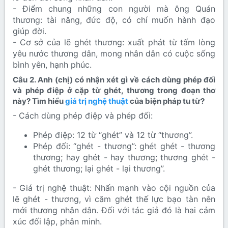
- Điểm chung những con người mà ông Quán
thương: tài năng, đức độ, có chí muốn hành đạo
giúp đời.
- Cơ sở của lẽ ghét thương: xuất phát từ tấm lòng
yêu nước thương dân, mong nhân dân có cuộc sống
bình yên, hạnh phúc.
Câu 2. Anh (chị) có nhận xét gì về cách dùng phép đối
và phép điệp ở cặp từ ghét, thương trong đoạn thơ
này? Tìm hiểu
giá trị nghệ thuật
của biện pháp tu từ?​
- Cách dùng phép điệp và phép đối:
Phép điệp: 12 từ “ghét” và 12 từ “thương”.
Phép đối: “ghét - thương”: ghét ghét - thương
thương; hay ghét - hay thương; thương ghét -
ghét thương; lại ghét - lại thương”.
- Giá trị nghệ thuật: Nhấn mạnh vào cội nguồn của
lẽ ghét - thương, vì căm ghét thế lực bạo tàn nên
mới thương nhân dân. Đối với tác giả đó là hai cảm
xúc đối lập, phân minh.