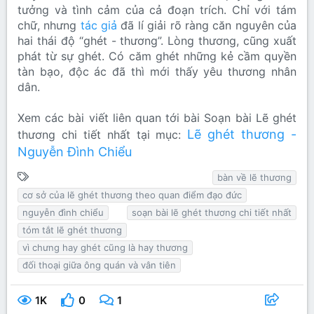
tưởng và tình cảm của cả đoạn trích. Chỉ với tám
chữ, nhưng
tác giả
đã lí giải rõ ràng căn nguyên của
hai thái độ “ghét - thương”. Lòng thương, cũng xuất
phát từ sự ghét. Có căm ghét những kẻ cầm quyền
tàn bạo, độc ác đã thì mới thấy yêu thương nhân
dân.
Xem các bài viết liên quan tới bài Soạn bài Lẽ ghét
Lẽ ghét thương -
thương chi tiết nhất tại mục:
Nguyễn Đình Chiểu
T
bàn về lẽ thương
ừ
cơ sở của lẽ ghét thương theo quan điểm đạo đức
k
nguyễn đình chiểu
soạn bài lẽ ghét thương chi tiết nhất
h
tóm tắt lẽ ghét thương
ó
vì chưng hay ghét cũng là hay thương
a
đối thoại giữa ông quán và vân tiên
1K
0
1