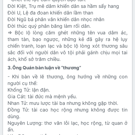
Đời Kiệt, Trụ mê dâm khiến dân sa hầm sẩy hang
Đời U, Lệ đa đoan khiến dân lầm than
Đời Ngũ bá phân vân khiến dân nhọc nhằn
Đời thúc quý phân băng làm rối dân.
=> Bộc lộ lòng căm ghét những tên vua dâm ác,
tham tàn, bạo ngược, những kẻ đã gây ra hệ lụy
chiến tranh, loạn lạc và bộc lộ lòng xót thương sâu
sắc đối với người dân vô tội phải gánh chịu mọi tai
ách, khổ sở trăm chiều.
3. Ông Quán bàn luận về “thương”​
- Khi bàn về lẽ thương, ông hướng về những con
người cụ thể:
Khổng Tử: lận đận.
Gia Cát: tài đức mà mệnh yểu.
Nhan Tử: mưu lược tài ba nhưng không gặp thời.
Đồng Tử: tài cao học rộng nhưng không được tin
dùng.
Nguyên Lượng: thơ văn lỗi lạc, học rộng, từ quan ở
ẩn.