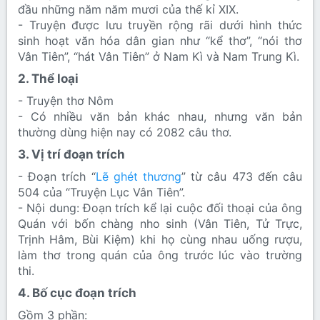
đầu những năm năm mươi của thế kỉ XIX.
- Truyện được lưu truyền rộng rãi dưới hình thức
sinh hoạt văn hóa dân gian như “kể thơ”, “nói thơ
Vân Tiên”, “hát Vân Tiên” ở Nam Kì và Nam Trung Kì.
2. Thể loại​
- Truyện thơ Nôm
- Có nhiều văn bản khác nhau, nhưng văn bản
thường dùng hiện nay có 2082 câu thơ.
3. Vị trí đoạn trích​
- Đoạn trích “
Lẽ ghét thương
” từ câu 473 đến câu
504 của “Truyện Lục Vân Tiên”.
- Nội dung: Đoạn trích kể lại cuộc đối thoại của ông
Quán với bốn chàng nho sinh (Vân Tiên, Tử Trực,
Trịnh Hâm, Bùi Kiệm) khi họ cùng nhau uống rượu,
làm thơ trong quán của ông trước lúc vào trường
thi.
4. Bố cục đoạn trích​
Gồm 3 phần: