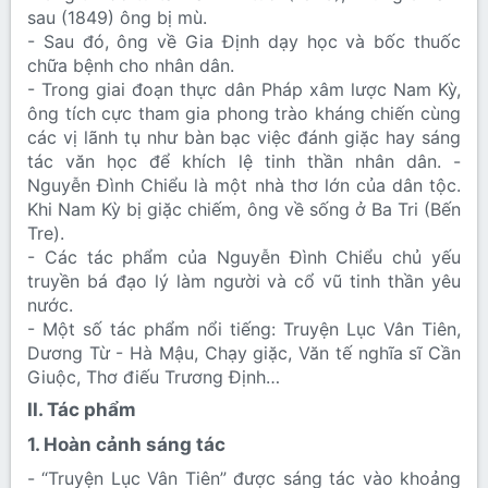
sau (1849) ông bị mù.
- Sau đó, ông về Gia Định dạy học và bốc thuốc
chữa bệnh cho nhân dân.
- Trong giai đoạn thực dân Pháp xâm lược Nam Kỳ,
ông tích cực tham gia phong trào kháng chiến cùng
các vị lãnh tụ như bàn bạc việc đánh giặc hay sáng
tác văn học để khích lệ tinh thần nhân dân. -
Nguyễn Đình Chiểu là một nhà thơ lớn của dân tộc.
Khi Nam Kỳ bị giặc chiếm, ông về sống ở Ba Tri (Bến
Tre).
- Các tác phẩm của Nguyễn Đình Chiểu chủ yếu
truyền bá đạo lý làm người và cổ vũ tinh thần yêu
nước.
- Một số tác phẩm nổi tiếng: Truyện Lục Vân Tiên,
Dương Từ - Hà Mậu, Chạy giặc, Văn tế nghĩa sĩ Cần
Giuộc, Thơ điếu Trương Định…
II. Tác phẩm​
1. Hoàn cảnh sáng tác​
- “Truyện Lục Vân Tiên” được sáng tác vào khoảng