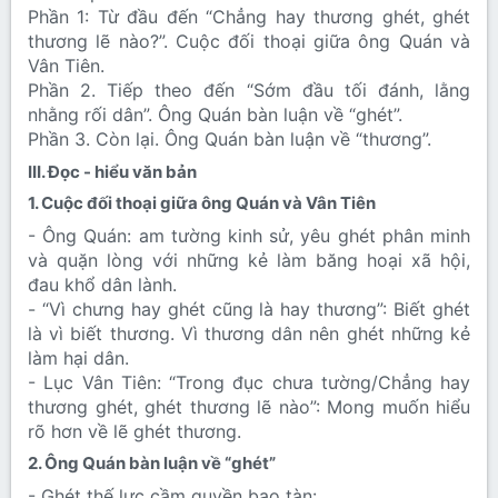
Phần 1: Từ đầu đến “Chẳng hay thương ghét, ghét
thương lẽ nào?”. Cuộc đối thoại giữa ông Quán và
Vân Tiên.
Phần 2. Tiếp theo đến “Sớm đầu tối đánh, lằng
nhằng rối dân”. Ông Quán bàn luận về “ghét”.
Phần 3. Còn lại. Ông Quán bàn luận về “thương”.
III. Đọc - hiểu văn bản​
1. Cuộc đối thoại giữa ông Quán và Vân Tiên​
- Ông Quán: am tường kinh sử, yêu ghét phân minh
và quặn lòng với những kẻ làm băng hoại xã hội,
đau khổ dân lành.
- “Vì chưng hay ghét cũng là hay thương”: Biết ghét
là vì biết thương. Vì thương dân nên ghét những kẻ
làm hại dân.
- Lục Vân Tiên: “Trong đục chưa tường/Chẳng hay
thương ghét, ghét thương lẽ nào”: Mong muốn hiểu
rõ hơn về lẽ ghét thương.
2. Ông Quán bàn luận về “ghét”​
- Ghét thế lực cầm quyền bạo tàn: