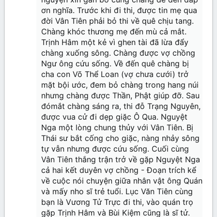
ơn nghĩa. Trước khi đi thi, được tin mẹ qua
đời Vân Tiên phải bỏ thi về quê chịu tang.
Chàng khóc thương mẹ đến mù cả mắt.
Trịnh Hâm một kẻ vì ghen tài đã lừa đẩy
chàng xuống sông. Chàng được vợ chồng
Ngư ông cứu sống. Về đến quê chàng bị
cha con Võ Thể Loan (vợ chưa cưới) trở
mặt bội ước, đem bỏ chàng trong hang núi
nhưng chàng được Thần, Phật giúp đỡ. Sau
đómắt chàng sáng ra, thi đỗ Trạng Nguyên,
được vua cử đi dẹp giặc Ô Qua. Nguyệt
Nga một lòng chung thủy với Vân Tiên. Bị
Thái sư bắt cống cho giặc, nàng nhảy sông
tự vẫn nhưng được cứu sống. Cuối cùng
Vân Tiên thắng trận trở về gặp Nguyệt Nga
cả hai kết duyên vợ chồng - Đoạn trích kể
về cuộc nói chuyện giữa nhân vật ông Quán
và mấy nho sĩ trẻ tuổi. Lục Văn Tiên cùng
bạn là Vương Tử Trực đi thi, vào quán trọ
gặp Trịnh Hâm và Bùi Kiệm cũng là sĩ tử.