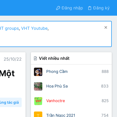
Đăng nhập
Đăng ký
T groups
,
VHT Youtube
,
Viết nhiều nhất
25/10/22
 Một
Phong Cầm
888
Hoa Phù Sa
833
Vanhoctre
825
ùng tác giả
Trần Ngọc 2021
754
T