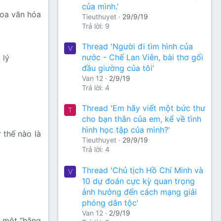
của mình.'
hoa văn hóa
Tieuthuyet
29/9/19
Trả lời: 9
Thread 'Người đi tìm hình của
V
nước - Chế Lan Viên, bài thơ gối
 lý
đầu giường của tôi'
Van 12
2/9/19
Trả lời: 4
Thread 'Em hãy viết một bức thư
T
cho bạn thân của em, kể về tình
hình học tập của mình?'
 thế nào là
Tieuthuyet
29/9/19
Trả lời: 4
Thread 'Chủ tịch Hồ Chí Minh và
V
10 dự đoán cực kỳ quan trọng
ảnh hưởng đến cách mạng giải
phóng dân tộc'
Van 12
2/9/19
à một “hằng