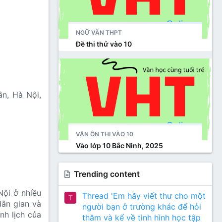
NGỮ VĂN THPT
Đề thi thử vào 10
n, Hà Nội,
VĂN ÔN THI VÀO 10
Vào lớp 10 Bắc Ninh, 2025
Trending content
ội ở nhiều
Thread 'Em hãy viết thư cho một
T
dân gian và
người bạn ở trường khác để hỏi
nh lịch của
thăm và kể về tình hình học tập