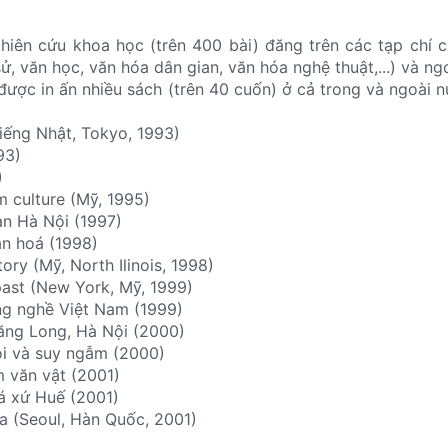
ghiên cứu khoa học (trên 400 bài) đăng trên các tạp chí
sử, văn học, văn hóa dân gian, văn hóa nghệ thuật,...) và n
 được in ấn nhiều sách (trên 40 cuốn) ở cả trong và ngoài n
iếng Nhật, Tokyo, 1993)
93)
)
 culture (Mỹ, 1995)
an Hà Nội (1997)
ăn hoá (1998)
ory (Mỹ, North Ilinois, 1998)
past (New York, Mỹ, 1999)
ng nghề Việt Nam (1999)
ăng Long, Hà Nội (2000)
òi và suy ngẫm (2000)
 văn vật (2001)
á xứ Huế (2001)
ia (Seoul, Hàn Quốc, 2001)