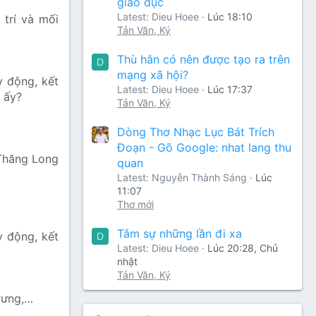
giáo dục
Latest: Dieu Hoee
Lúc 18:10
 trí và mối
Tản Văn, Ký
Thù hằn có nên được tạo ra trên
D
mạng xã hội?
y động, kết
Latest: Dieu Hoee
Lúc 17:37
n ấy?
Tản Văn, Ký
Dòng Thơ Nhạc Lục Bát Trích
Đoạn - Gõ Google: nhat lang thu
 Thăng Long
quan
Latest: Nguyễn Thành Sáng
Lúc
11:07
Thơ mới
Tâm sự những lần đi xa
y động, kết
D
Latest: Dieu Hoee
Lúc 20:28, Chủ
nhật
Tản Văn, Ký
rưng,…