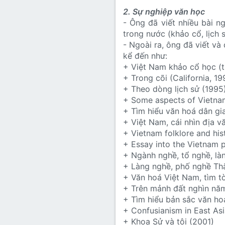
2. Sự nghiệp văn học
- Ông đã viết nhiều bài n
trong nước (khảo cổ, lịch 
- Ngoài ra, ông đã viết và
kể đến như:
+ Việt Nam khảo cổ học (t
+ Trong cõi (California, 19
+ Theo dòng lịch sử (1995
+ Some aspects of Vietnam
+ Tìm hiểu văn hoá dân gi
+ Việt Nam, cái nhìn địa v
+ Vietnam folklore and hist
+ Essay into the Vietnam 
+ Ngành nghề, tổ nghề, là
+ Làng nghề, phố nghề Th
+ Văn hoá Việt Nam, tìm t
+ Trên mảnh đất nghìn năm
+ Tìm hiểu bản sắc văn ho
+ Confusianism in East As
+ Khoa Sử và tôi (2001)