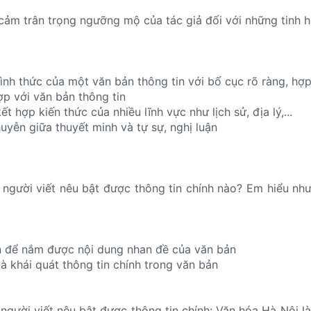
h cảm trân trọng ngưỡng mộ của tác giả đối với những tinh 
ình thức của một văn bản thông tin với bố cục rõ ràng, hợp
ợp với văn bản thông tin
ết hợp kiến thức của nhiều lĩnh vực như lịch sử, địa lý,...
huyễn giữa thuyết minh và tự sự, nghị luận
người viết nêu bật được thông tin chính nào? Em hiểu như
n để nắm được nội dung nhan đề của văn bản
à khái quát thông tin chính trong văn bản
người viết nêu bật được thông tin chính: Văn hóa Hà Nội l