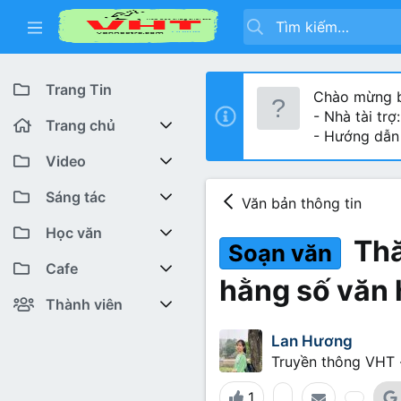
Trang Tin
Chào mừng b
- Nhà tài trợ
Trang chủ
- Hướng dẫn
Diễn đàn
Video
Bài viết mới
Youtube VHT News
Sáng tác
Văn bản thông tin
Có gì mới
Youtube VHT
Cuộc thi viết
Học văn
Thă
Soạn văn
Tiktok
Trại sáng tác
Lớp 12
Featured content
Cafe
hằng số văn 
Liên hệ BTC
Lớp 11
Cafe Văn chương
Bài viết mới
Thành viên
Lớp 10
Văn Khoa
Đăng ký
Bài mới trên hồ sơ
Lan Hương
Truyền thông VHT
Lớp 9
Cảm xúc (tâm sự)
Thành viên trực tuyến
1