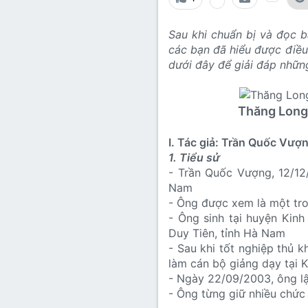
Lớp 8
Thời để nhớ
Bài mới trên hồ sơ
Sau khi chuẩn bị và đọc 
Lớp 7
Mùa yêu đầu
Tìm trong hồ sơ cá nhân
các bạn đã hiểu được điều
Lớp 6
Thời áo trắng (Nữ sinh)
dưới đây để giải đáp nhữn
Văn học 5
Đời sống
Thăng Long 
Văn học 4
Văn hoá
I. Tác giả: Trần Quốc Vượ
Văn học 3
Ngoại ngữ
1. Tiểu sử
- Trần Quốc Vượng, 12/12
Văn học 2
Nam
Giáo viên
- Ông được xem là một tro
- Ông sinh tại huyện Kin
Duy Tiên, tỉnh Hà Nam
- Sau khi tốt nghiệp thủ 
làm cán bộ giảng dạy tại 
- Ngày 22/09/2003, ông lậ
- Ông từng giữ nhiều chức