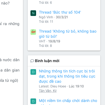
Trả lời: 6
n nào?
Thread 'Bức thư số 104'
N
Ngô Vinh
30/3/21
Trả lời: 11
ỉ ra những
Thread 'Không từ bỏ, không bao
giờ từ bỏ!'
VHT
19/8/19
Trả lời: 8
hà nước dân
Bình luận mới
óa dân gian
Những thông tin tích cực bị trôi
D
dạt, trong khi thông tin tiêu cực
hĩa từ ngữ)
được đề cao
Latest: Dieu Hoee
Lúc 19:10
Tản Văn, Ký
Một niềm tin chấp chới dành cho
D