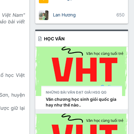
Lan Hương
650
a Việt Nam"
ảo bài viết
HỌC VĂN
cổ học Việt
NHỮNG BÀI VĂN ĐẠT GIẢI HSG QG
Sơn, huyện
Văn chương học sinh giỏi quốc gia
hay như thế nào..
ược giữ lại