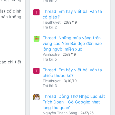
Trả lời: 2
óa) cố định
Thread 'Em hãy viết bài văn tả
T
 bản không
cô giáo?'
Tieuthuyet
26/9/19
Trả lời: 2
Thread 'Những mùa vàng trên
vùng cao Yên Bái đẹp đến nao
lòng người miền xuôi'
Vanhoctre
25/9/19
Trả lời: 5
ác chi tiết
Thread 'Em hãy viết bài văn tả
T
chiếc thước kẻ?'
Tieuthuyet
3/10/19
Trả lời: 3
Thread 'Dòng Thơ Nhạc Lục Bát
Trích Đoạn - Gõ Google: nhat
lang thu quan'
Nguyễn Thành Sáng
24/7/26