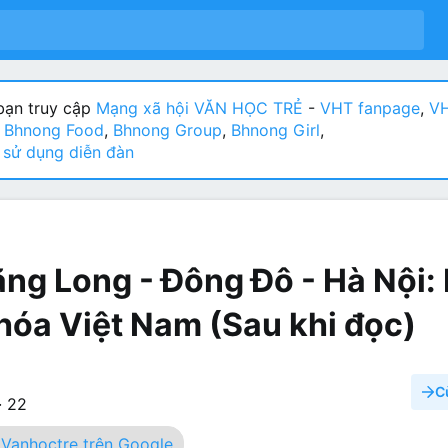
ạn truy cập
Mạng xã hội VĂN HỌC TRẺ
-
VHT fanpage
,
VH
:
Bhnong Food
,
Bhnong Group
,
Bhnong Girl
,
sử dụng diễn đàn
ng Long - Đông Đô - Hà Nội:
hóa Việt Nam (Sau khi đọc)
C
·
22
Vanhoctre trên Google