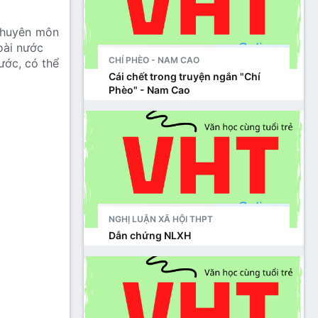
 chuyên môn
goài nước
CHÍ PHÈO - NAM CAO
ước, có thể
Cái chết trong truyện ngắn "Chí
Phèo" - Nam Cao
NGHỊ LUẬN XÃ HỘI THPT
Dẫn chứng NLXH