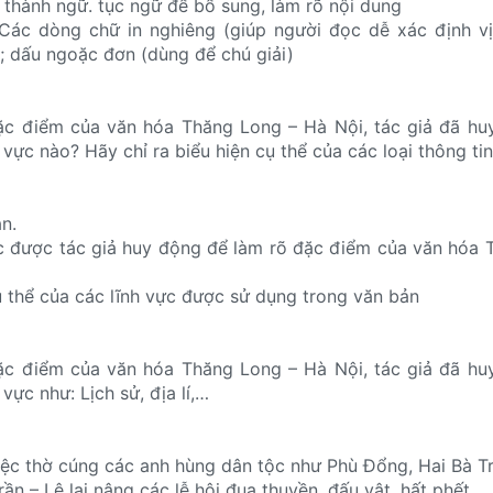
 thành ngữ. tục ngữ để bổ sung, làm rõ nội dung
 Các dòng chữ in nghiêng (giúp người đọc dễ xác định vị
); dấu ngoặc đơn (dùng để chú giải)
ặc điểm của văn hóa Thăng Long – Hà Nội, tác giả đã hu
 vực nào? Hãy chỉ ra biểu hiện cụ thể của các loại thông ti
n.
c được tác giả huy động để làm rõ đặc điểm của văn hóa
ụ thể của các lĩnh vực được sử dụng trong văn bản
ặc điểm của văn hóa Thăng Long – Hà Nội, tác giả đã hu
 vực như: Lịch sử, địa lí,…
việc thờ cúng các anh hùng dân tộc như Phù Đổng, Hai Bà T
ần – Lê lại nâng các lễ hội đua thuyền, đấu vật, hất phết,…